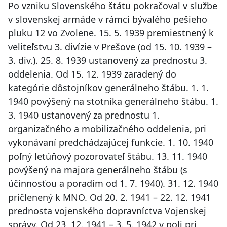
Po vzniku Slovenského štátu pokračoval v službe
v slovenskej armáde v rámci bývalého pešieho
pluku 12 vo Zvolene. 15. 5. 1939 premiestnený k
veliteľstvu 3. divízie v Prešove (od 15. 10. 1939 –
3. div.). 25. 8. 1939 ustanovený za prednostu 3.
oddelenia. Od 15. 12. 1939 zaradený do
kategórie dôstojníkov generálneho štábu. 1. 1.
1940 povýšený na stotníka generálneho štábu. 1.
3. 1940 ustanovený za prednostu 1.
organizačného a mobilizačného oddelenia, pri
vykonávaní predchádzajúcej funkcie. 1. 10. 1940
poľný letúňový pozorovateľ štábu. 13. 11. 1940
povýšený na majora generálneho štábu (s
účinnosťou a poradím od 1. 7. 1940). 31. 12. 1940
pričlenený k MNO. Od 20. 2. 1941 – 22. 12. 1941
prednosta vojenského dopravníctva Vojenskej
správy. Od 23. 12. 1941 – 3. 5. 1942 v poli pri