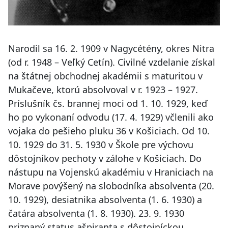
Narodil sa 16. 2. 1909 v Nagycétény, okres Nitra
(od r. 1948 – Veľký Cetín). Civilné vzdelanie získal
na štátnej obchodnej akadémii s maturitou v
Mukačeve, ktorú absolvoval v r. 1923 – 1927.
Príslušník čs. brannej moci od 1. 10. 1929, keď
ho po vykonaní odvodu (17. 4. 1929) včlenili ako
vojaka do pešieho pluku 36 v Košiciach. Od 10.
10. 1929 do 31. 5. 1930 v Škole pre výchovu
dôstojníkov pechoty v zálohe v Košiciach. Do
nástupu na Vojenskú akadémiu v Hraniciach na
Morave povýšený na slobodníka absolventa (20.
10. 1929), desiatnika absolventa (1. 6. 1930) a
čatára absolventa (1. 8. 1930). 23. 9. 1930
priznaný status ašpiranta s dôstojníckou