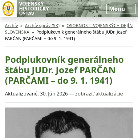
Preskočiť na hlavný obsah
Preskočiť na bočnú lištu
VOJENSKÝ
Menu
HISTORICKÝ
ÚSTAV
Archív
Archív správ (SK)
OSOBNOSTI VOJENSKÝCH DEJÍN
SLOVENSKA
Podplukovník generálneho štábu JUDr. Jozef
PARČAN (PARČAMI – do 9. 1. 1941)
Podplukovník generálneho
štábu JUDr. Jozef PARČAN
(PARČAMI – do 9. 1. 1941)
Aktualizované:
30. Jún 2026
—
zobraziť aktualizácie