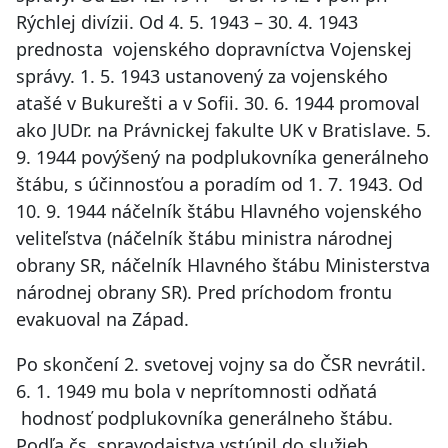
Rýchlej divízii. Od 4. 5. 1943 – 30. 4. 1943
prednosta vojenského dopravníctva Vojenskej
správy. 1. 5. 1943 ustanovený za vojenského
atašé v Bukurešti a v Sofii. 30. 6. 1944 promoval
ako JUDr. na Právnickej fakulte UK v Bratislave. 5.
9. 1944 povýšený na podplukovníka generálneho
štábu, s účinnosťou a poradím od 1. 7. 1943. Od
10. 9. 1944 náčelník štábu Hlavného vojenského
veliteľstva (náčelník štábu ministra národnej
obrany SR, náčelník Hlavného štábu Ministerstva
národnej obrany SR). Pred príchodom frontu
evakuoval na Západ.
Po skončení 2. svetovej vojny sa do ČSR nevrátil.
6. 1. 1949 mu bola v neprítomnosti odňatá
hodnosť podplukovníka generálneho štábu.
Podľa čs. spravodajstva vstúpil do služieb