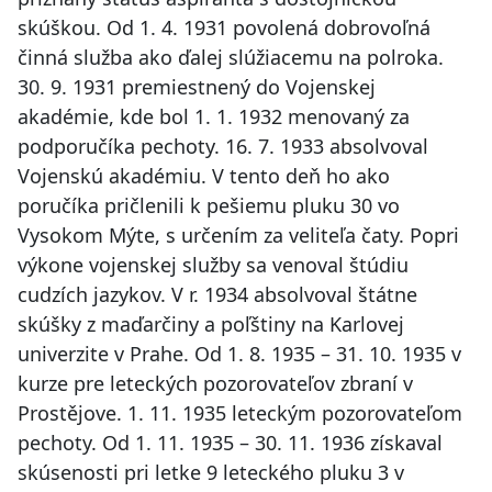
skúškou. Od 1. 4. 1931 povolená dobrovoľná
činná služba ako ďalej slúžiacemu na polroka.
30. 9. 1931 premiestnený do Vojenskej
akadémie, kde bol 1. 1. 1932 menovaný za
podporučíka pechoty. 16. 7. 1933 absolvoval
Vojenskú akadémiu. V tento deň ho ako
poručíka pričlenili k pešiemu pluku 30 vo
Vysokom Mýte, s určením za veliteľa čaty. Popri
výkone vojenskej služby sa venoval štúdiu
cudzích jazykov. V r. 1934 absolvoval štátne
skúšky z maďarčiny a poľštiny na Karlovej
univerzite v Prahe. Od 1. 8. 1935 – 31. 10. 1935 v
kurze pre leteckých pozorovateľov zbraní v
Prostějove. 1. 11. 1935 leteckým pozorovateľom
pechoty. Od 1. 11. 1935 – 30. 11. 1936 získaval
skúsenosti pri letke 9 leteckého pluku 3 v