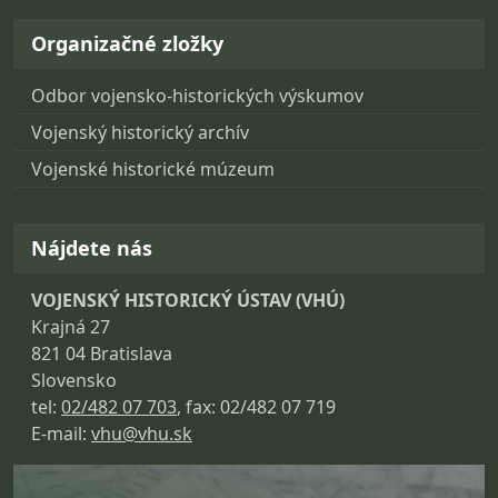
Organizačné zložky
Odbor vojensko-historických výskumov
Vojenský historický archív
Vojenské historické múzeum
Nájdete nás
VOJENSKÝ HISTORICKÝ ÚSTAV (VHÚ)
Krajná 27
821 04 Bratislava
Slovensko
tel:
02/482 07 703
, fax: 02/482 07 719
E-mail:
vhu@vhu.sk