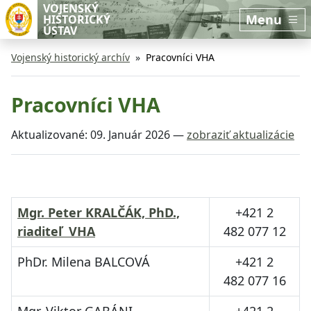
Preskočiť na hlavný obsah
Preskočiť na bočnú lištu
VOJENSKÝ
Menu
HISTORICKÝ
ÚSTAV
Vojenský historický archív
Pracovníci VHA
Pracovníci VHA
Aktualizované:
09. Január 2026
—
zobraziť aktualizácie
Mgr. Peter KRALČÁK, PhD.,
+421 2
riaditeľ VHA
482 077 12
PhDr. Milena BALCOVÁ
+421 2
482 077 16