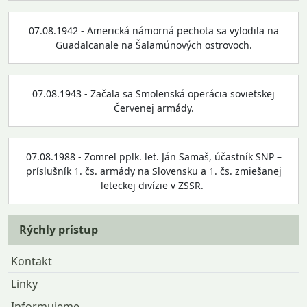
07.08.1942 - Americká námorná pechota sa vylodila na
Guadalcanale na Šalamúnových ostrovoch.
07.08.1943 - Začala sa Smolenská operácia sovietskej
Červenej armády.
07.08.1988 - Zomrel pplk. let. Ján Samaš, účastník SNP –
príslušník 1. čs. armády na Slovensku a 1. čs. zmiešanej
leteckej divízie v ZSSR.
Rýchly prístup
Kontakt
Linky
Informujeme