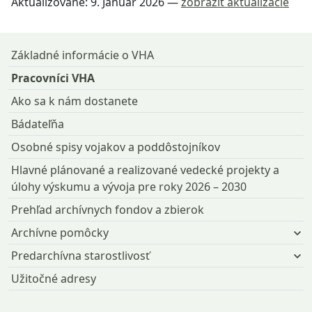
Aktualizované:
9. Január 2026
—
zobraziť aktualizácie
Návrat na začiatok stránky
Základné informácie o VHA
Pracovníci VHA
Ako sa k nám dostanete
Bádateľňa
Osobné spisy vojakov a poddôstojníkov
Hlavné plánované a realizované vedecké projekty a
úlohy výskumu a vývoja pre roky 2026 – 2030
Prehľad archívnych fondov a zbierok
Archívne pomôcky
Predarchívna starostlivosť
Užitočné adresy