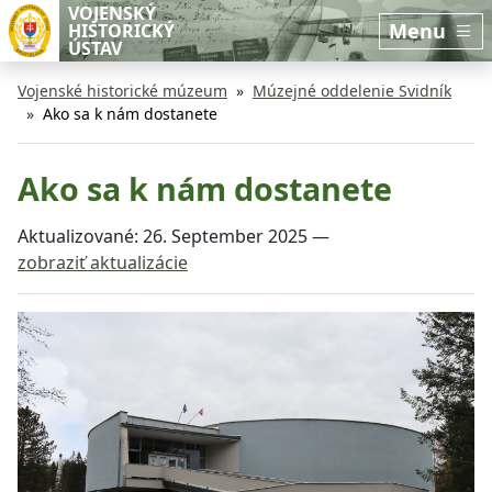
Preskočiť na hlavný obsah
Preskočiť na bočnú lištu
VOJENSKÝ
Menu
HISTORICKÝ
ÚSTAV
Vojenské historické múzeum
Múzejné oddelenie Svidník
Ako sa k nám dostanete
Ako sa k nám dostanete
Aktualizované:
26. September 2025
—
zobraziť aktualizácie