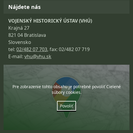
Nájdete nás
VOJENSKÝ HISTORICKÝ ÚSTAV (VHÚ)
Krajná 27
821 04 Bratislava
Slovensko
tel:
02/482 07 703
, fax: 02/482 07 719
E-mail:
vhu@vhu.sk
Pre zobrazenie tohto obsahu je potrebné povoliť Cielené
súbory cookies.
Povoliť