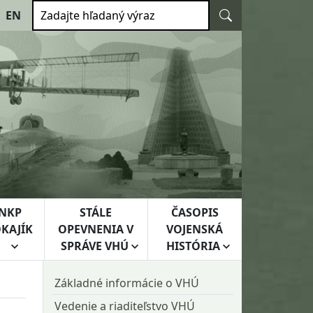
Vyhľadať
EN
Zadajte hľadaný výraz
NKP
STÁLE
ČASOPIS
KAJÍK
OPEVNENIA V
VOJENSKÁ
SPRÁVE VHÚ
HISTÓRIA
Základné informácie o VHÚ
Vedenie a riaditeľstvo VHÚ