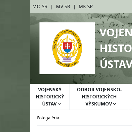
Preskočiť na hlavný obsah
Preskočiť na bočnú lištu
MO SR
MV SR
MK SR
VOJE
HISTO
ÚSTA
VOJENSKÝ
ODBOR VOJENSKO-
HISTORICKÝ
HISTORICKÝCH
ÚSTAV
VÝSKUMOV
Fotogaléria