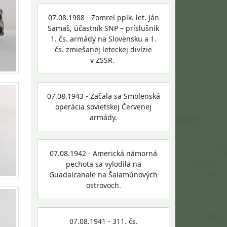
07.08.1988 - Zomrel pplk. let. Ján
Samaš, účastník SNP – príslušník
1. čs. armády na Slovensku a 1.
čs. zmiešanej leteckej divízie
v ZSSR.
07.08.1943 - Začala sa Smolenská
operácia sovietskej Červenej
armády.
07.08.1942 - Americká námorná
pechota sa vylodila na
Guadalcanale na Šalamúnových
ostrovoch.
07.08.1941 - 311. čs.