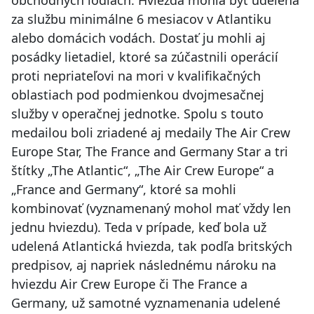
obchodných lodiach. Hviezda mohla byť udelená
za službu minimálne 6 mesiacov v Atlantiku
alebo domácich vodách. Dostať ju mohli aj
posádky lietadiel, ktoré sa zúčastnili operácií
proti nepriateľovi na mori v kvalifikačných
oblastiach pod podmienkou dvojmesačnej
služby v operačnej jednotke. Spolu s touto
medailou boli zriadené aj medaily The Air Crew
Europe Star, The France and Germany Star a tri
štítky „The Atlantic“, „The Air Crew Europe“ a
„France and Germany“, ktoré sa mohli
kombinovať (vyznamenaný mohol mať vždy len
jednu hviezdu). Teda v prípade, keď bola už
udelená Atlantická hviezda, tak podľa britských
predpisov, aj napriek následnému nároku na
hviezdu Air Crew Europe či The France a
Germany, už samotné vyznamenania udelené