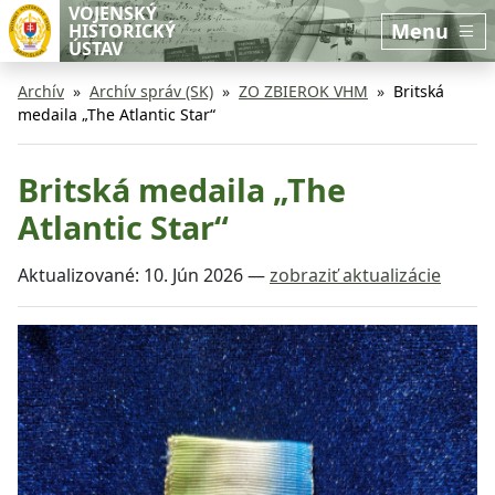
Preskočiť na hlavný obsah
Preskočiť na bočnú lištu
VOJENSKÝ
Menu
HISTORICKÝ
ÚSTAV
Archív
Archív správ (SK)
ZO ZBIEROK VHM
Britská
medaila „The Atlantic Star“
Britská medaila „The
Atlantic Star“
Aktualizované:
10. Jún 2026
—
zobraziť aktualizácie