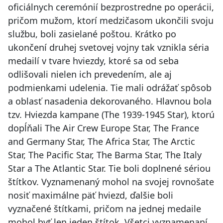
oficiálnych ceremónií bezprostredne po operácii,
pričom mužom, ktorí medzičasom ukončili svoju
službu, boli zasielané poštou. Krátko po
ukončení druhej svetovej vojny tak vznikla séria
medailí v tvare hviezdy, ktoré sa od seba
odlišovali nielen ich prevedením, ale aj
podmienkami udelenia. Tie mali odrážať spôsob
a oblasť nasadenia dekorovaného. Hlavnou bola
tzv. Hviezda kampane (The 1939-1945 Star), ktorú
dopĺňali The Air Crew Europe Star, The France
and Germany Star, The Africa Star, The Arctic
Star, The Pacific Star, The Barma Star, The Italy
Star a The Atlantic Star. Tie boli doplnené sériou
štítkov. Vyznamenaný mohol na svojej rovnošate
nosiť maximálne päť hviezd, ďalšie boli
vyznačené štítkami, pričom na jednej medaile
mohol byť len jeden štítok. Všetci vyznamenaní