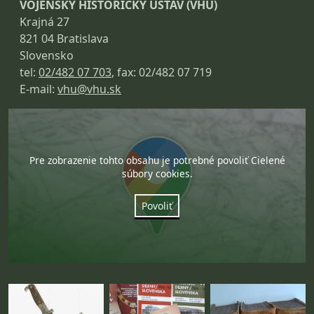
VOJENSKÝ HISTORICKÝ ÚSTAV (VHÚ)
Krajná 27
821 04 Bratislava
Slovensko
tel:
02/482 07 703
, fax: 02/482 07 719
E-mail:
vhu@vhu.sk
Pre zobrazenie tohto obsahu je potrebné povoliť Cielené
súbory cookies.
Povoliť
Fotogaléria