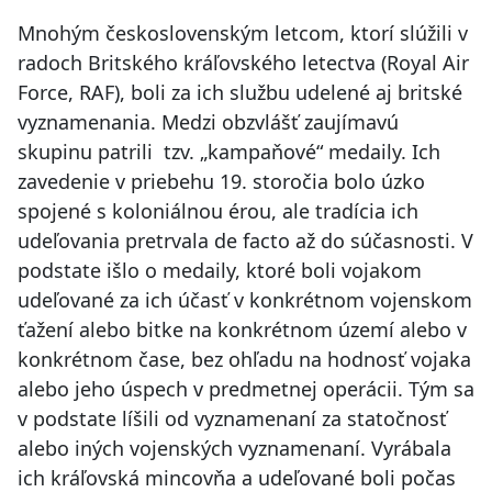
Mnohým československým letcom, ktorí slúžili v
radoch Britského kráľovského letectva (Royal Air
Force, RAF), boli za ich službu udelené aj britské
vyznamenania. Medzi obzvlášť zaujímavú
skupinu patrili tzv. „kampaňové“ medaily. Ich
zavedenie v priebehu 19. storočia bolo úzko
spojené s koloniálnou érou, ale tradícia ich
udeľovania pretrvala de facto až do súčasnosti. V
podstate išlo o medaily, ktoré boli vojakom
udeľované za ich účasť v konkrétnom vojenskom
ťažení alebo bitke na konkrétnom území alebo v
konkrétnom čase, bez ohľadu na hodnosť vojaka
alebo jeho úspech v predmetnej operácii. Tým sa
v podstate líšili od vyznamenaní za statočnosť
alebo iných vojenských vyznamenaní. Vyrábala
ich kráľovská mincovňa a udeľované boli počas