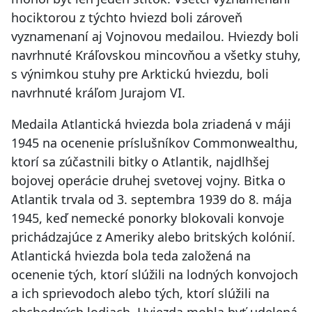
hociktorou z týchto hviezd boli zároveň
vyznamenaní aj Vojnovou medailou. Hviezdy boli
navrhnuté Kráľovskou mincovňou a všetky stuhy,
s výnimkou stuhy pre Arktickú hviezdu, boli
navrhnuté kráľom Jurajom VI.
Medaila Atlantická hviezda bola zriadená v máji
1945 na ocenenie príslušníkov Commonwealthu,
ktorí sa zúčastnili bitky o Atlantik, najdlhšej
bojovej operácie druhej svetovej vojny. Bitka o
Atlantik trvala od 3. septembra 1939 do 8. mája
1945, keď nemecké ponorky blokovali konvoje
prichádzajúce z Ameriky alebo britských kolónií.
Atlantická hviezda bola teda založená na
ocenenie tých, ktorí slúžili na lodných konvojoch
a ich sprievodoch alebo tých, ktorí slúžili na