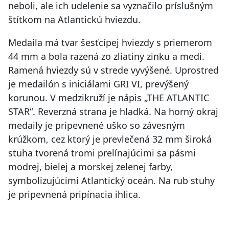
neboli, ale ich udelenie sa vyznačilo príslušným
štítkom na Atlantickú hviezdu.
Medaila má tvar šesťcípej hviezdy s priemerom
44 mm a bola razená zo zliatiny zinku a medi.
Ramená hviezdy sú v strede vyvýšené. Uprostred
je medailón s iniciálami GRI VI, prevýšený
korunou. V medzikruží je nápis „THE ATLANTIC
STAR“. Reverzná strana je hladká. Na horný okraj
medaily je pripevnené uško so závesným
krúžkom, cez ktorý je prevlečená 32 mm široká
stuha tvorená tromi prelínajúcimi sa pásmi
modrej, bielej a morskej zelenej farby,
symbolizujúcimi Atlantický oceán. Na rub stuhy
je pripevnená pripínacia ihlica.