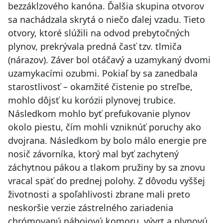
bezzáklzového kanóna. Ďalšia skupina otvorov
sa nachádzala skrytá o niečo ďalej vzadu. Tieto
otvory, ktoré slúžili na odvod prebytočných
plynov, prekrývala predná časť tzv. tlmiča
(nárazov). Záver bol otáčavý a uzamykaný dvomi
uzamykacími ozubmi. Pokiaľ by sa zanedbala
starostlivosť – okamžité čistenie po streľbe,
mohlo dôjsť ku korózii plynovej trubice.
Následkom mohlo byť prefukovanie plynov
okolo piestu, čím mohli vzniknúť poruchy ako
dvojrana. Následkom by bolo málo energie pre
nosič závorníka, ktorý mal byť zachytený
záchytnou pákou a tlakom pružiny by sa znovu
vracal späť do prednej polohy. Z dôvodu vyššej
životnosti a spoľahlivosti zbrane mali preto
neskoršie verzie zástrelného zariadenia
chrómovanú nábojovú komoru, vývrt a plynovú