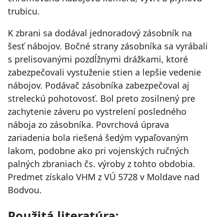
trubicu.
K zbrani sa dodával jednoradový zásobník na
šesť nábojov. Bočné strany zásobníka sa vyrábali
s prelisovanými pozdĺžnymi drážkami, ktoré
zabezpečovali vystuženie stien a lepšie vedenie
nábojov. Podávač zásobníka zabezpečoval aj
streleckú pohotovosť. Bol preto zosilnený pre
zachytenie záveru po vystrelení posledného
náboja zo zásobníka. Povrchová úprava
zariadenia bola riešená šedým vypaľovaným
lakom, podobne ako pri vojenských ručných
palných zbraniach čs. výroby z tohto obdobia.
Predmet získalo VHM z VÚ 5728 v Moldave nad
Bodvou.
Použitá literatúra: