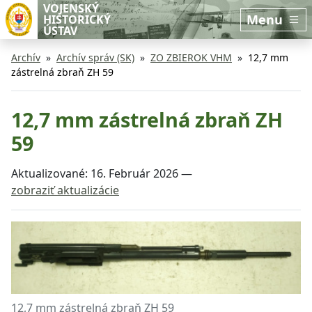
Preskočiť na hlavný obsah
Preskočiť na bočnú lištu
VOJENSKÝ
Menu
HISTORICKÝ
ÚSTAV
Archív
Archív správ (SK)
ZO ZBIEROK VHM
12,7 mm
zástrelná zbraň ZH 59
12,7 mm zástrelná zbraň ZH
59
Aktualizované:
16. Február 2026
—
zobraziť aktualizácie
12,7 mm zástrelná zbraň ZH 59