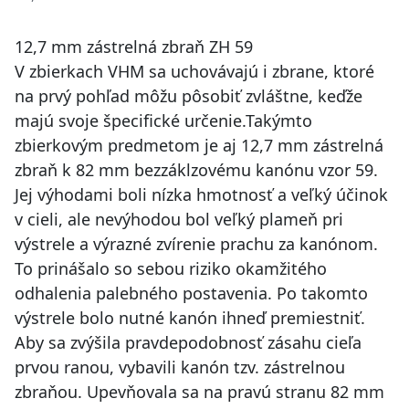
12,7 mm zástrelná zbraň ZH 59
V zbierkach VHM sa uchovávajú i zbrane, ktoré
na prvý pohľad môžu pôsobiť zvláštne, keďže
majú svoje špecifické určenie.Takýmto
zbierkovým predmetom je aj 12,7 mm zástrelná
zbraň k 82 mm bezzáklzovému kanónu vzor 59.
Jej výhodami boli nízka hmotnosť a veľký účinok
v cieli, ale nevýhodou bol veľký plameň pri
výstrele a výrazné zvírenie prachu za kanónom.
To prinášalo so sebou riziko okamžitého
odhalenia palebného postavenia. Po takomto
výstrele bolo nutné kanón ihneď premiestniť.
Aby sa zvýšila pravdepodobnosť zásahu cieľa
prvou ranou, vybavili kanón tzv. zástrelnou
zbraňou. Upevňovala sa na pravú stranu 82 mm