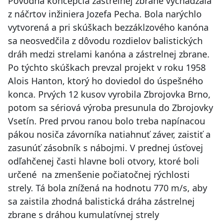
Pôvodná koncepcia zástrelnej zbrane vychádzala
z náčrtov inžiniera Jozefa Pecha. Bola narýchlo
vytvorená a pri skúškach bezzáklzového kanóna
sa neosvedčila z dôvodu rozdielov balistických
dráh medzi strelami kanóna a zástrelnej zbrane.
Po týchto skúškach prevzal projekt v roku 1958
Alois Hanton, ktorý ho doviedol do úspešného
konca. Prvých 12 kusov vyrobila Zbrojovka Brno,
potom sa sériová výroba presunula do Zbrojovky
Vsetín. Pred prvou ranou bolo treba napínacou
pákou nosiča závorníka natiahnuť záver, zaistiť a
zasunúť zásobník s nábojmi. V prednej úsťovej
odľahčenej časti hlavne boli otvory, ktoré boli
určené na zmenšenie počiatočnej rýchlosti
strely. Tá bola znížená na hodnotu 770 m/s, aby
sa zaistila zhodná balistická dráha zástrelnej
zbrane s dráhou kumulatívnej strely