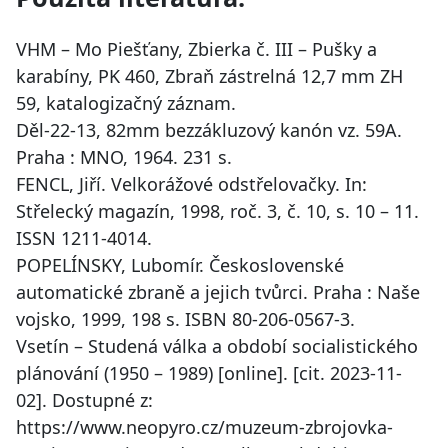
VHM – Mo Piešťany, Zbierka č. III – Pušky a
karabíny, PK 460, Zbraň zástrelná 12,7 mm ZH
59, katalogizačný záznam.
Děl-22-13, 82mm bezzákluzový kanón vz. 59A.
Praha : MNO, 1964. 231 s.
FENCL, Jiří. Velkorážové odstřelovačky. In:
Střelecký magazín, 1998, roč. 3, č. 10, s. 10 – 11.
ISSN 1211-4014.
POPELÍNSKY, Lubomír. Československé
automatické zbraně a jejich tvůrci. Praha : Naše
vojsko, 1999, 198 s. ISBN 80-206-0567-3.
Vsetín – Studená válka a období socialistického
plánování (1950 – 1989) [online]. [cit. 2023-11-
02]. Dostupné z:
https://www.neopyro.cz/muzeum-zbrojovka-