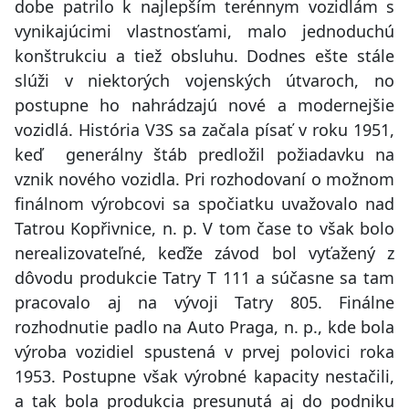
dobe patrilo k najlepším terénnym vozidlám s
vynikajúcimi vlastnosťami, malo jednoduchú
konštrukciu a tiež obsluhu. Dodnes ešte stále
slúži v niektorých vojenských útvaroch, no
postupne ho nahrádzajú nové a modernejšie
vozidlá. História V3S sa začala písať v roku 1951,
keď generálny štáb predložil požiadavku na
vznik nového vozidla. Pri rozhodovaní o možnom
finálnom výrobcovi sa spočiatku uvažovalo nad
Tatrou Kopřivnice, n. p. V tom čase to však bolo
nerealizovateľné, keďže závod bol vyťažený z
dôvodu produkcie Tatry T 111 a súčasne sa tam
pracovalo aj na vývoji Tatry 805. Finálne
rozhodnutie padlo na Auto Praga, n. p., kde bola
výroba vozidiel spustená v prvej polovici roka
1953. Postupne však výrobné kapacity nestačili,
a tak bola produkcia presunutá aj do podniku