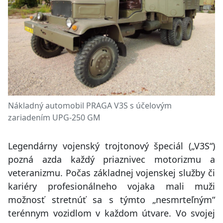
Nákladný automobil PRAGA V3S s účelovým
zariadením UPG-250 GM
Legendárny vojenský trojtonový špeciál („V3S“)
pozná azda každý priaznivec motorizmu a
veteranizmu. Počas základnej vojenskej služby či
kariéry profesionálneho vojaka mali muži
možnosť stretnúť sa s týmto „nesmrteľným“
terénnym vozidlom v každom útvare. Vo svojej