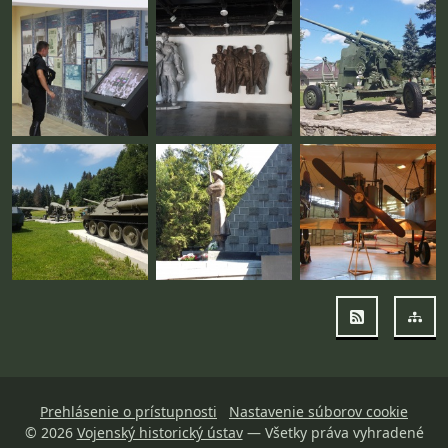
RSS
Map
Prehlásenie o prístupnosti
Nastavenie súborov cookie
© 2026
Vojenský historický ústav
— Všetky práva vyhradené