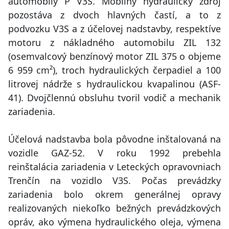
automobily P V3S. Mobilný hydraulický zdroj
pozostáva z dvoch hlavných častí, a to z
podvozku V3S a z účelovej nadstavby, respektíve
motoru z nákladného automobilu ZIL 132
(osemvalcový benzínový motor ZIL 375 o objeme
6 959 cm²), troch hydraulických čerpadiel a 100
litrovej nádrže s hydraulickou kvapalinou (ASF-
41). Dvojčlennú obsluhu tvoril vodič a mechanik
zariadenia.
Účelová nadstavba bola pôvodne inštalovaná na
vozidle GAZ-52. V roku 1992 prebehla
reinštalácia zariadenia v Leteckých opravovniach
Trenčín na vozidlo V3S. Počas prevádzky
zariadenia bolo okrem generálnej opravy
realizovaných niekoľko bežných prevádzkových
opráv, ako výmena hydraulického oleja, výmena