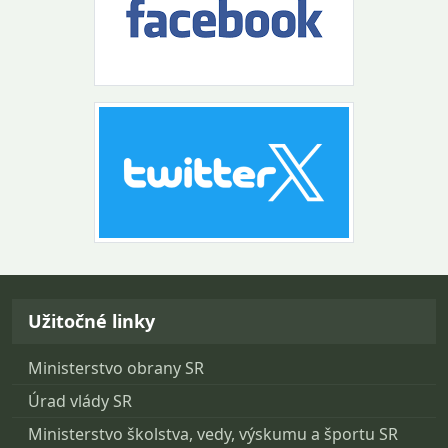
Návrat na začiatok stránky
Užitočné linky
Ministerstvo obrany SR
Úrad vlády SR
Ministerstvo školstva, vedy, výskumu a športu SR