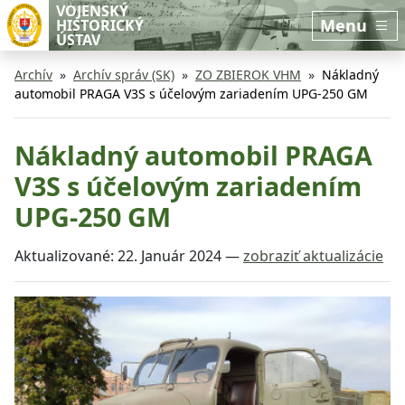
Preskočiť na hlavný obsah
Preskočiť na bočnú lištu
VOJENSKÝ
Menu
HISTORICKÝ
ÚSTAV
Archív
Archív správ (SK)
ZO ZBIEROK VHM
Nákladný
automobil PRAGA V3S s účelovým zariadením UPG-250 GM
Nákladný automobil PRAGA
V3S s účelovým zariadením
UPG-250 GM
Aktualizované:
22. Január 2024
—
zobraziť aktualizácie