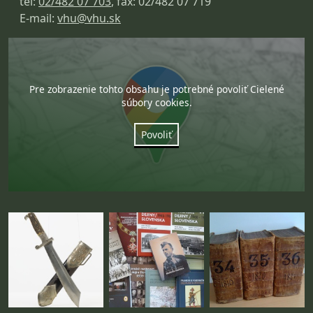
tel:
02/482 07 703
, fax: 02/482 07 719
E-mail:
vhu@vhu.sk
Pre zobrazenie tohto obsahu je potrebné povoliť Cielené
súbory cookies.
Povoliť
Fotogaléria