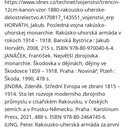
https://www.idnes.cz/technet/vojenstvi/trencin-
12cm-kanon-vzor-1880-rakousko-uherske-
delostrelectvo.A170817_143551_vojenstvi_erp
HORVÁTH, Jakub. Posledná vojna rakúsko-
uhorskej monarchie. Rakúsko-uhorská armáda v
rokoch 1914 – 1918. Banská Bystrica : Jakub
Horváth, 2008, 215 s. ISBN 978-80-970040-6-4.
JANÁČEK, František. Největší zbrojovka
monarchie. Škodovka v dějinách, dějiny ve
Škodovce 1859 – 1918. Praha : Novinář; Plzeň :
Škoda, 1990, 478 s.
JINDRA, Zdeněk. Střední Evropa ve zbrani 1815 –
1914. Sto let rozvoje moderního zbrojního
průmyslu v císařském Rakousku, v českých
zemích a v Prusku-Německu. Praha : Karolinum
Press, 2021, 488 s. ISBN 978-80-2464745-6.
JUNG, Peter. Rakousko-uherská armáda za první