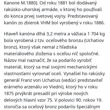
Kanone M.1880). Od roku 1881 bol dodávaný
rakúsko-uhorskej armáde, v ktorej ho používali
do konca prvej svetovej vojny. Predstavovaný
kanón zo zbierok VHM bol vyrobený v roku 1886.
Hlaveň kanóna dlhá 3,2 metra a vážiaca 1 704 kg
bola vyrobená z tzv. oceľového bronzu (Uchatiov
bronz), ktorý však nemal z hľadiska
materiálového zloženia s oceľou nič spoločné.
Názov mal naznačiť, že sa podarilo vyrobiť
materiál, ktorý sa mal svojimi mechanickými
vlastnosťami vyrovnať oceli. Vynašiel ho rakúsky
generál Franz von Uchatius (vedúci predstaviteľ
erárneho arzenálu vo Viedni), ktorý ho v roku
1875 prvýkrát presadil pri výrobe nových
delových hlavní vzor 75. V polovici 90. rokov 19.
storočia sa oceľový bronz podarilo špeciálnym