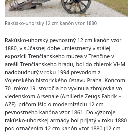
Rakúsko-uhorský 12 cm kanón vzor 1880
Rakúsko-uhorský pevnostný 12 cm kanón vzor
1880, v súčasnej dobe umiestnený v stálej
expozícii Trenčianskeho múzea v Trenčíne v
areáli Trenčianskeho hradu, bol do zbierok VHM
nadobudnutý v roku 1994 prevodom z
Vojenského historického ústavu Praha. Koncom
70. rokov 19. storočia ho vyvinula zbrojovka vo
viedenskom Arsenale (Artillerie Zeugs Fabrik –
AZF), pričom išlo o modernizáciu 12 cm
pevnostného kanóna vzor 1861. Do výzbroje
rakúsko-uhorskej armády bol prijatý v roku 1880
pod označením 12 cm kanón vzor 1880 (12 cm