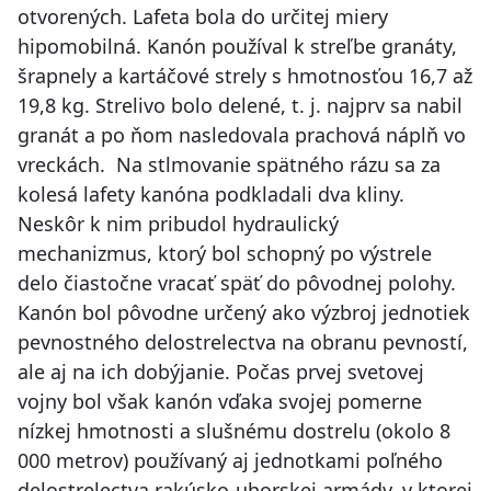
otvorených. Lafeta bola do určitej miery
hipomobilná. Kanón používal k streľbe granáty,
šrapnely a kartáčové strely s hmotnosťou 16,7 až
19,8 kg. Strelivo bolo delené, t. j. najprv sa nabil
granát a po ňom nasledovala prachová náplň vo
vreckách. Na stlmovanie spätného rázu sa za
kolesá lafety kanóna podkladali dva kliny.
Neskôr k nim pribudol hydraulický
mechanizmus, ktorý bol schopný po výstrele
delo čiastočne vracať späť do pôvodnej polohy.
Kanón bol pôvodne určený ako výzbroj jednotiek
pevnostného delostrelectva na obranu pevností,
ale aj na ich dobýjanie. Počas prvej svetovej
vojny bol však kanón vďaka svojej pomerne
nízkej hmotnosti a slušnému dostrelu (okolo 8
000 metrov) používaný aj jednotkami poľného
delostrelectva rakúsko-uhorskej armády, v ktorej