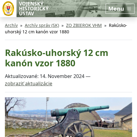
Preskočiť na hlavný obsah
Preskočiť na bočnú lištu
VOJENSKÝ
Menu
HISTORICKÝ
ÚSTAV
Archív
Archív správ (SK)
ZO ZBIEROK VHM
Rakúsko-
uhorský 12 cm kanón vzor 1880
Rakúsko-uhorský 12 cm
kanón vzor 1880
Aktualizované:
14. November 2024
—
zobraziť aktualizácie