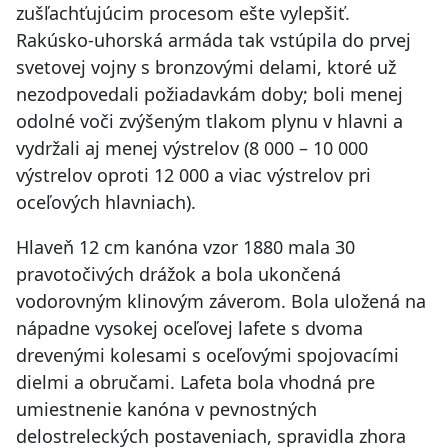
zušľachťujúcim procesom ešte vylepšiť.
Rakúsko-uhorská armáda tak vstúpila do prvej
svetovej vojny s bronzovými delami, ktoré už
nezodpovedali požiadavkám doby; boli menej
odolné voči zvýšeným tlakom plynu v hlavni a
vydržali aj menej výstrelov (8 000 – 10 000
výstrelov oproti 12 000 a viac výstrelov pri
oceľových hlavniach).
Hlaveň 12 cm kanóna vzor 1880 mala 30
pravotočivých drážok a bola ukončená
vodorovným klinovým záverom. Bola uložená na
nápadne vysokej oceľovej lafete s dvoma
drevenými kolesami s oceľovými spojovacími
dielmi a obručami. Lafeta bola vhodná pre
umiestnenie kanóna v pevnostných
delostreleckých postaveniach, spravidla zhora