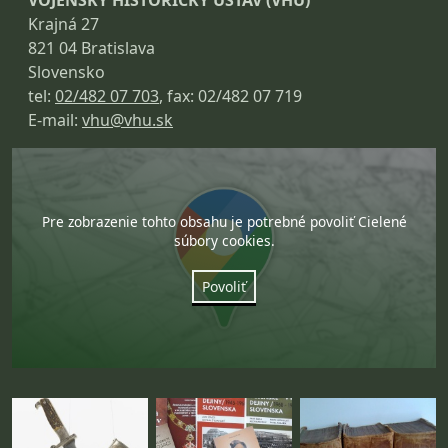
VOJENSKÝ HISTORICKÝ ÚSTAV (VHÚ)
Krajná 27
821 04 Bratislava
Slovensko
tel:
02/482 07 703
, fax: 02/482 07 719
E-mail:
vhu@vhu.sk
Pre zobrazenie tohto obsahu je potrebné povoliť Cielené
súbory cookies.
Povoliť
Fotogaléria