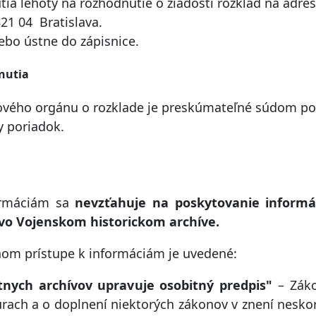
ia lehoty na rozhodnutie o žiadosti rozklad na adre
821 04 Bratislava.
ebo ústne do zápisnice.
nutia
ového orgánu o rozklade je preskúmateľné súdom po
y poriadok.
ormáciám sa
nevzťahuje na poskytovanie informác
o Vojenskom historickom archíve.
dnom prístupe k informáciám je uvedené:
tnych archívov upravuje osobitný predpis"
– Záko
túrach a o doplnení niektorých zákonov v znení nesko