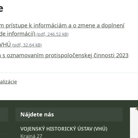
e
om prístupe k informáciám a o zmene a doplnení
de informácií)
(
pdf, 246.52 kB
)
z VHÚ
(
pdf, 32.64 kB
)
h s oznamovaním protispoločenskej činnosti 2023
alizácie
Fo
Nájdete nás
VOJENSKÝ HISTORICKÝ ÚSTAV (VHÚ)
Krajná 27