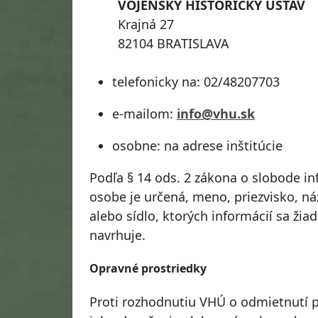
VOJENSKÝ HISTORICKÝ ÚSTAV
Krajná 27
82104 BRATISLAVA
telefonicky na: 02/48207703
e-mailom:
info@vhu.sk
osobne: na adrese inštitúcie
Podľa § 14 ods. 2 zákona o slobode inf
osobe je určená, meno, priezvisko, n
alebo sídlo, ktorých informácií sa žia
navrhuje.
Opravné prostriedky
Proti rozhodnutiu VHÚ o odmietnutí 