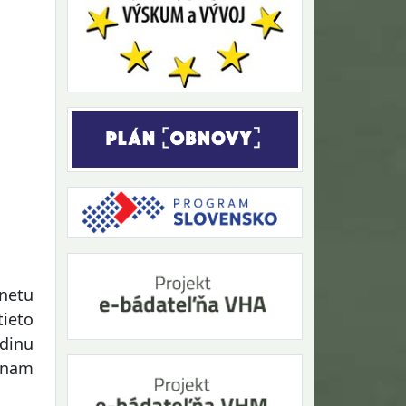
dnetu
tieto
dinu
znam