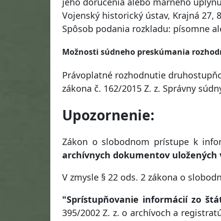
jeho doručenia alebo márneho uplynut
Vojenský historický ústav, Krajná 27, 
Spôsob podania rozkladu: písomne al
Možnosti súdneho preskúmania rozhod
Právoplatné rozhodnutie druhostupň
zákona č. 162/2015 Z. z. Správny súdn
Upozornenie:
Zákon o slobodnom prístupe k inf
archívnych dokumentov uložených v
V zmysle § 22 ods. 2 zákona o slobo
"Sprístupňovanie informácií zo štá
395/2002 Z. z. o archívoch a registra