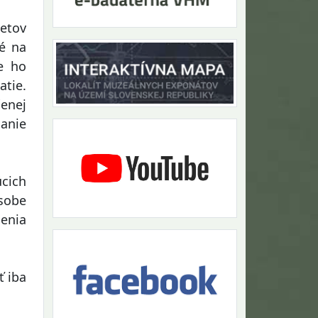
etov
né na
e ho
atie.
čenej
danie
úcich
sobe
enia
 iba