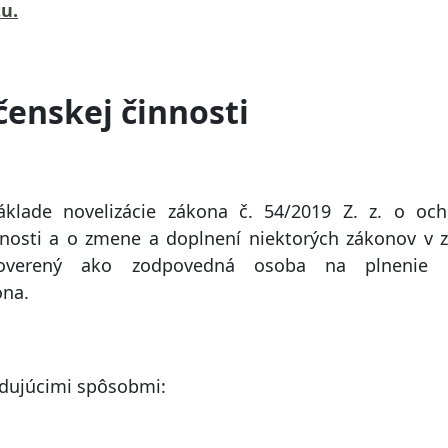
u.
čenskej činnosti
áklade novelizácie zákona č. 54/2019 Z. z. o och
nosti a o zmene a doplnení niektorých zákonov v 
 poverený ako zodpovedná osoba na plnenie 
ona.
edujúcimi spôsobmi: