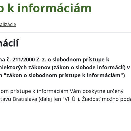
p k informáciám
alizácie
mácií
a č. 211/2000 Z. z. o slobodnom prístupe k
iektorých zákonov (zákon o slobode informácií) v
len "zákon o slobodnom prístupe k informáciám")
nom prístupe k informáciám Vám poskytne určený
avu Bratislava (ďalej len "VHÚ"). Žiadosť možno pod