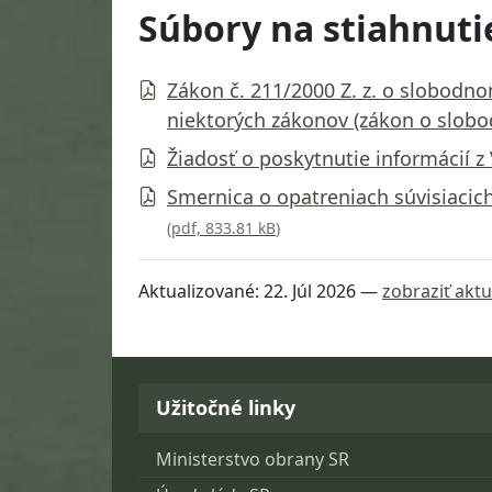
Súbory na stiahnuti
Zákon č. 211/2000 Z. z. o slobodn
niektorých zákonov (zákon o slobo
Žiadosť o poskytnutie informácií 
Smernica o opatreniach súvisiacic
(
pdf, 833.81 kB
)
Aktualizované:
22. Júl 2026
—
zobraziť aktu
Návrat na začiatok stránky
Užitočné linky
Ministerstvo obrany SR