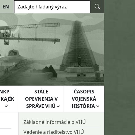
Vyhľadať
EN
Zadajte hľadaný výraz
NKP
STÁLE
ČASOPIS
KAJÍK
OPEVNENIA V
VOJENSKÁ
SPRÁVE VHÚ
HISTÓRIA
Základné informácie o VHÚ
Vedenie a riaditeľstvo VHÚ