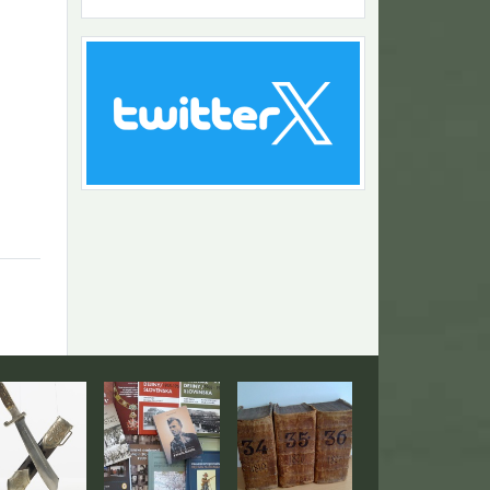
Návrat na začiatok stránky
togaléria