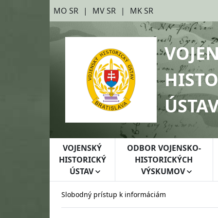
Preskočiť na hlavný obsah
Preskočiť na bočnú lištu
MO SR
MV SR
MK SR
VOJE
HISTO
ÚSTA
VOJENSKÝ
ODBOR VOJENSKO-
HISTORICKÝ
HISTORICKÝCH
ÚSTAV
VÝSKUMOV
Slobodný prístup k informáciám