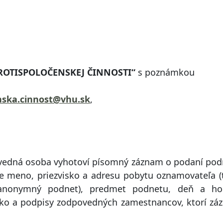
ROTISPOLOČENSKEJ ČINNOSTI“
s poznámkou
nska.cinnost@vhu.sk
,
ovedná osoba vyhotoví písomný záznam o podaní po
je meno, priezvisko a adresu pobytu oznamovateľa (
anonymný podnet), predmet podnetu, deň a ho
sko a podpisy zodpovedných zamestnancov, ktorí zá