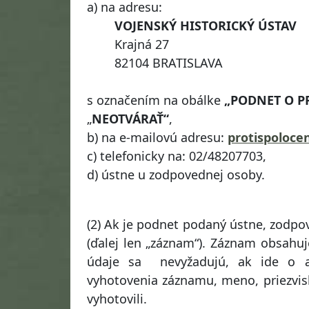
a) na adresu:
VOJENSKÝ HISTORICKÝ ÚSTAV
Krajná 27
82104 BRATISLAVA
s označením na obálke
„PODNET O P
„
NEOTVÁRAŤ“
,
b) na e-mailovú adresu:
protispoloce
c) telefonicky na: 02/48207703,
d) ústne u zodpovednej osoby.
(2) Ak je podnet podaný ústne, zodp
(ďalej len „záznam“). Záznam obsahu
údaje sa nevyžadujú, ak ide o 
vyhotovenia záznamu, meno, priezvi
vyhotovili.