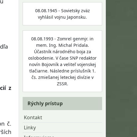
su
08.08.1945 - Sovietsky zväz
vyhlásil vojnu Japonsku.
08.08.1993 - Zomrel genmjr. in
mem. Ing. Michal Pridala.
dľa
Účastník národného boja za
oslobodenie. V čase SNP redaktor
novín Bojovník a veliteľ vojenskej
tlačiarne. Následne príslušník 1.
čs. zmiešanej leteckej divízie v
ZSSR.
ií z
Rýchly prístup
Kontakt
n č.
Linky
rších