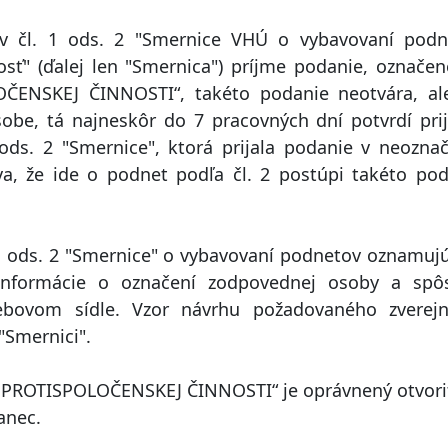
 v čl. 1 ods. 2 "Smernice VHÚ o vybavovaní podn
sť" (ďalej len "Smernica") príjme podanie, označe
ENSKEJ ČINNOSTI“, takéto podanie neotvára, al
be, tá najneskôr do 7 pracovných dní potvrdí prij
ods. 2 "Smernice", ktorá prijala podanie v neozna
a, že ide o podnet podľa čl. 2 postúpi takéto po
 1 ods. 2 "Smernice" o vybavovaní podnetov oznamuj
í informácie o označení zodpovednej osoby a spô
bovom sídle. Vzor návrhu požadovaného zverejn
 "Smernici".
 PROTISPOLOČENSKEJ ČINNOSTI“ je oprávnený otvoriť
anec.