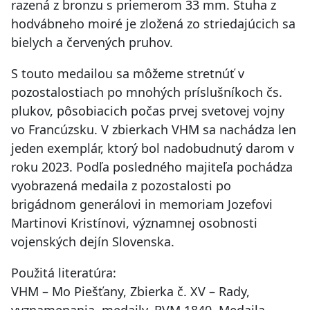
razená z bronzu s priemerom 33 mm. Stuha z
hodvábneho moiré je zložená zo striedajúcich sa
bielych a červených pruhov.
S touto medailou sa môžeme stretnúť v
pozostalostiach po mnohých príslušníkoch čs.
plukov, pôsobiacich počas prvej svetovej vojny
vo Francúzsku. V zbierkach VHM sa nachádza len
jeden exemplár, ktorý bol nadobudnutý darom v
roku 2023. Podľa posledného majiteľa pochádza
vyobrazená medaila z pozostalosti po
brigádnom generálovi in memoriam Jozefovi
Martinovi Kristínovi, významnej osobnosti
vojenských dejín Slovenska.
Použitá literatúra:
VHM – Mo Piešťany, Zbierka č. XV – Rady,
vyznamenania, medaily, RVM 1840, Medaila