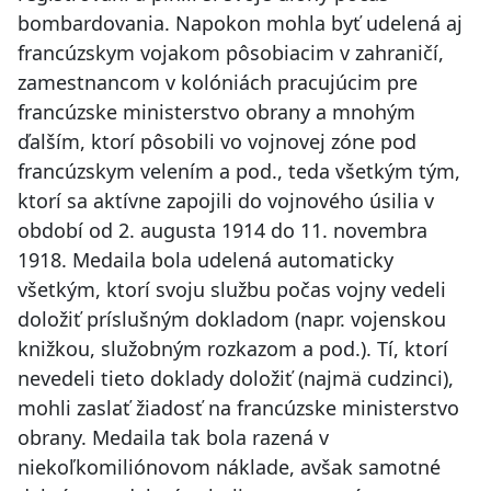
bombardovania. Napokon mohla byť udelená aj
francúzskym vojakom pôsobiacim v zahraničí,
zamestnancom v kolóniách pracujúcim pre
francúzske ministerstvo obrany a mnohým
ďalším, ktorí pôsobili vo vojnovej zóne pod
francúzskym velením a pod., teda všetkým tým,
ktorí sa aktívne zapojili do vojnového úsilia v
období od 2. augusta 1914 do 11. novembra
1918. Medaila bola udelená automaticky
všetkým, ktorí svoju službu počas vojny vedeli
doložiť príslušným dokladom (napr. vojenskou
knižkou, služobným rozkazom a pod.). Tí, ktorí
nevedeli tieto doklady doložiť (najmä cudzinci),
mohli zaslať žiadosť na francúzske ministerstvo
obrany. Medaila tak bola razená v
niekoľkomiliónovom náklade, avšak samotné