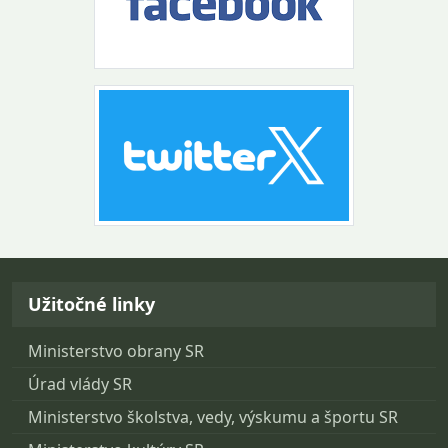
Návrat na začiatok stránky
Užitočné linky
Ministerstvo obrany SR
Úrad vlády SR
Ministerstvo školstva, vedy, výskumu a športu SR