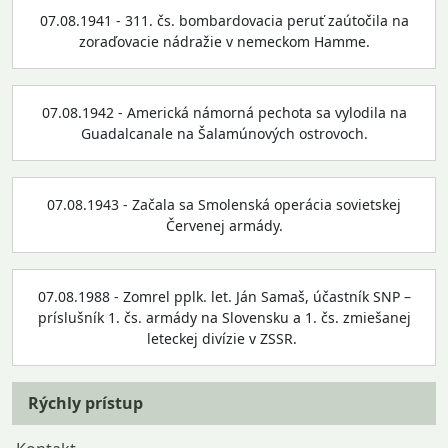
07.08.1941 - 311. čs. bombardovacia peruť zaútočila na
zoraďovacie nádražie v nemeckom Hamme.
07.08.1942 - Americká námorná pechota sa vylodila na
Guadalcanale na Šalamúnových ostrovoch.
07.08.1943 - Začala sa Smolenská operácia sovietskej
Červenej armády.
07.08.1988 - Zomrel pplk. let. Ján Samaš, účastník SNP –
príslušník 1. čs. armády na Slovensku a 1. čs. zmiešanej
leteckej divízie v ZSSR.
Rýchly prístup