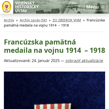
Preskočiť na hlavný obsah
Preskočiť na bočnú lištu
VOJENSKÝ
Menu
HISTORICKÝ
ÚSTAV
Archív
Archív správ (SK)
ZO ZBIEROK VHM
Francúzska
pamätná medaila na vojnu 1914 – 1918
Francúzska pamätná
medaila na vojnu 1914 – 1918
Aktualizované:
24. Január 2025
—
zobraziť aktualizácie