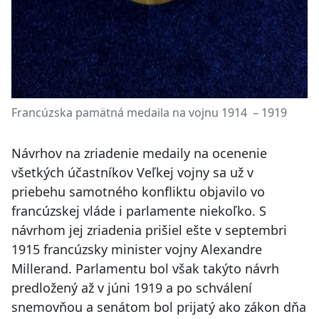
Francúzska pamätná medaila na vojnu 1914 – 1919
Návrhov na zriadenie medaily na ocenenie
všetkých účastníkov Veľkej vojny sa už v
priebehu samotného konfliktu objavilo vo
francúzskej vláde i parlamente niekoľko. S
návrhom jej zriadenia prišiel ešte v septembri
1915 francúzsky minister vojny Alexandre
Millerand. Parlamentu bol však takýto návrh
predložený až v júni 1919 a po schválení
snemovňou a senátom bol prijatý ako zákon dňa