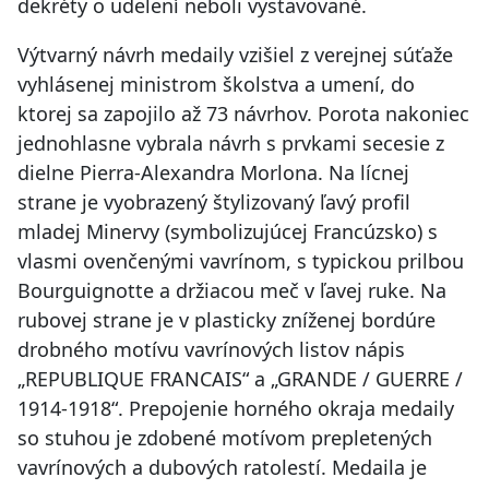
dekréty o udelení neboli vystavované.
Výtvarný návrh medaily vzišiel z verejnej súťaže
vyhlásenej ministrom školstva a umení, do
ktorej sa zapojilo až 73 návrhov. Porota nakoniec
jednohlasne vybrala návrh s prvkami secesie z
dielne Pierra-Alexandra Morlona. Na lícnej
strane je vyobrazený štylizovaný ľavý profil
mladej Minervy (symbolizujúcej Francúzsko) s
vlasmi ovenčenými vavrínom, s typickou prilbou
Bourguignotte a držiacou meč v ľavej ruke. Na
rubovej strane je v plasticky zníženej bordúre
drobného motívu vavrínových listov nápis
„REPUBLIQUE FRANCAIS“ a „GRANDE / GUERRE /
1914-1918“. Prepojenie horného okraja medaily
so stuhou je zdobené motívom prepletených
vavrínových a dubových ratolestí. Medaila je