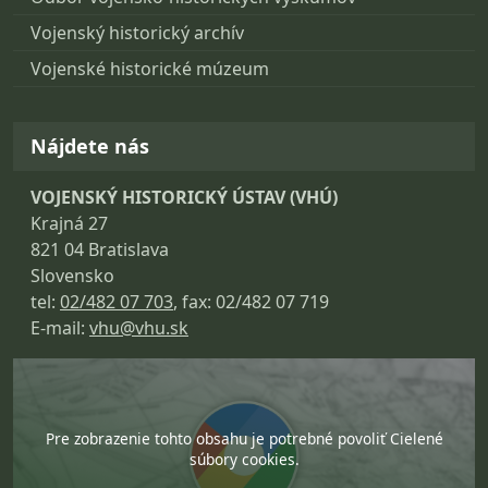
Vojenský historický archív
Vojenské historické múzeum
Nájdete nás
VOJENSKÝ HISTORICKÝ ÚSTAV (VHÚ)
Krajná 27
821 04 Bratislava
Slovensko
tel:
02/482 07 703
, fax: 02/482 07 719
E-mail:
vhu@vhu.sk
Pre zobrazenie tohto obsahu je potrebné povoliť Cielené
súbory cookies.