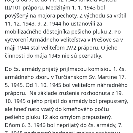
III/101 práporu. Medzitým 1. 1. 1943 bol
povýšený na majora pechoty. Z východu sa vrátil
11. 12. 1943. 9. 2. 1944 ho ustanovili za
mobilizačného dôstojníka pešieho pluku 2. Po
vytvorení Armádneho veliteľstva v Prešove sa v
máji 1944 stal veliteľom IV/2 práporu. O jeho
činnosti do mája 1945 nie sú poznatky.
Do čs. armády prijatý prijímacou komisiou 1. čs.
armádneho zboru v Turčianskom Sv. Martine 17.
5. 1945. Od 1. 10. 1945 bol veliteľom náhradného
práporu. Na základe zrušenia rozhodnuta z 19.
10. 1945 o jeho prijatí do armády bol prepustený,
ale hneď nato vzatý do kmeňového počtu
pešieho pluku 12 ako omylom prepustený.
Dňom 6. 3. 1946 bol neprijatý do čs. armády, 7.