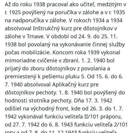
Až do roku 1938 pracoval ako učiteľ, medzitým v
r. 1925 povýšený na poručíka v zálohe a v r. 1935
na nadporučíka v zálohe. V rokoch 1934 a 1934
absolvoval Inštrukčný kurz pre dôstojníkov v
zálohe v Trnave. V období od 24. 9. do 25. 11.
1938 bol povolaný na vykonávanie činnej služby
počas mobilizácie. Koncom roka 1939 vykonal
mimoriadne cvičenie v zbrani. 1. 2. 1940 bol
prijatý do zboru dôstojníkov z povolania a
premiestený k pešiemu pluku 5. Od 15. 6. do 6.
7. 1940 absolvoval Aplikačný kurz pre
dôstojníkov pechoty. 1. 8. 1940 bol povýšený do
hodnosti stotníka pechoty. Dňa 17. 3. 1942
odišiel na východný front, kde od 26. 3. do 1. 7.
1942 vykonával funkciu veliteľa II/101 práporu,
od 27. 7. 1942 do 6. 8. 1943 funkciu veliteľa 2/101
roty a od 7. 8. do 11. 12 1943 funkciu veliteľa