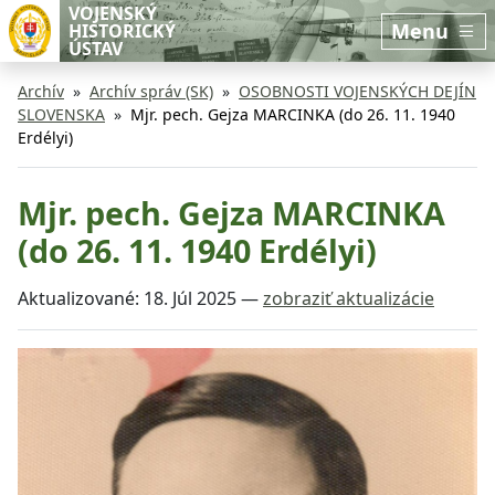
Preskočiť na hlavný obsah
Preskočiť na bočnú lištu
VOJENSKÝ
Menu
HISTORICKÝ
ÚSTAV
Archív
Archív správ (SK)
OSOBNOSTI VOJENSKÝCH DEJÍN
SLOVENSKA
Mjr. pech. Gejza MARCINKA (do 26. 11. 1940
Erdélyi)
Mjr. pech. Gejza MARCINKA
(do 26. 11. 1940 Erdélyi)
Aktualizované:
18. Júl 2025
—
zobraziť aktualizácie