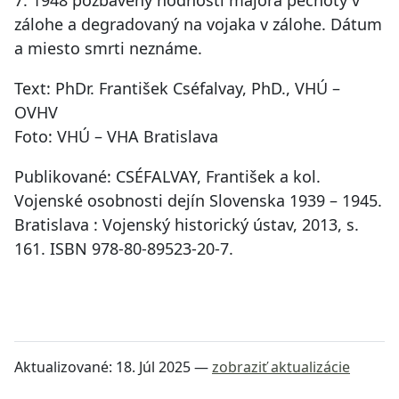
7. 1948 pozbavený hodnosti majora pechoty v
zálohe a degradovaný na vojaka v zálohe. Dátum
a miesto smrti neznáme.
Text: PhDr. František Cséfalvay, PhD., VHÚ –
OVHV
Foto: VHÚ – VHA Bratislava
Publikované: CSÉFALVAY, František a kol.
Vojenské osobnosti dejín Slovenska 1939 – 1945.
Bratislava : Vojenský historický ústav, 2013, s.
161. ISBN 978-80-89523-20-7.
Aktualizované:
18. Júl 2025
—
zobraziť aktualizácie
Návrat na začiatok stránky