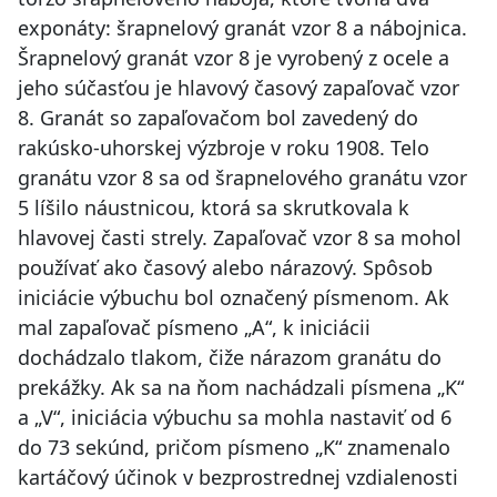
exponáty: šrapnelový granát vzor 8 a nábojnica.
Šrapnelový granát vzor 8 je vyrobený z ocele a
jeho súčasťou je hlavový časový zapaľovač vzor
8. Granát so zapaľovačom bol zavedený do
rakúsko-uhorskej výzbroje v roku 1908. Telo
granátu vzor 8 sa od šrapnelového granátu vzor
5 líšilo náustnicou, ktorá sa skrutkovala k
hlavovej časti strely. Zapaľovač vzor 8 sa mohol
používať ako časový alebo nárazový. Spôsob
iniciácie výbuchu bol označený písmenom. Ak
mal zapaľovač písmeno „A“, k iniciácii
dochádzalo tlakom, čiže nárazom granátu do
prekážky. Ak sa na ňom nachádzali písmena „K“
a „V“, iniciácia výbuchu sa mohla nastaviť od 6
do 73 sekúnd, pričom písmeno „K“ znamenalo
kartáčový účinok v bezprostrednej vzdialenosti