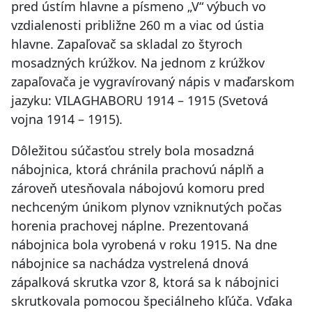
pred ústím hlavne a písmeno „V“ výbuch vo
vzdialenosti približne 260 m a viac od ústia
hlavne. Zapaľovač sa skladal zo štyroch
mosadzných krúžkov. Na jednom z krúžkov
zapaľovača je vygravírovaný nápis v maďarskom
jazyku: VILAGHABORU 1914 – 1915 (Svetová
vojna 1914 – 1915).
Dôležitou súčasťou strely bola mosadzná
nábojnica, ktorá chránila prachovú náplň a
zároveň utesňovala nábojovú komoru pred
nechceným únikom plynov vzniknutých počas
horenia prachovej náplne. Prezentovaná
nábojnica bola vyrobená v roku 1915. Na dne
nábojnice sa nachádza vystrelená dnová
zápalková skrutka vzor 8, ktorá sa k nábojnici
skrutkovala pomocou špeciálneho kľúča. Vďaka