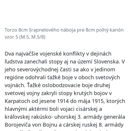
Torzo 8cm šrapnelového náboja pre 8cm poľný kanón
vzor 5 (M.5, M.5/8)
Dva najväčšie vojenské konflikty v dejinách
ľudstva zanechali stopy aj na území Slovenska. V
jeho severovýchodnej časti sa ako v jedinom
regióne odohrali ťažké boje v oboch svetových
vojnách. Ťažké oslobodzovacie boje druhej
svetovej vojny zakryli stopy krutých bojov v
Karpatoch od jesene 1914 do mája 1915, ktorých
hlavnými aktérmi boli vojaci cisárskej a
kráľovskej rakúsko- uhorskej 3. armády generála
Borojeviča von Bojnu a cárskej ruskej 8. armády