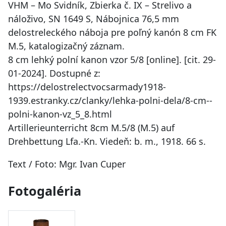
VHM – Mo Svidník, Zbierka č. IX – Strelivo a
náloživo, SN 1649 S, Nábojnica 76,5 mm
delostreleckého náboja pre poľný kanón 8 cm FK
M.5, katalogizačný záznam.
8 cm lehký polní kanon vzor 5/8 [online]. [cit. 29-
01-2024]. Dostupné z:
https://delostrelectvocsarmady1918-
1939.estranky.cz/clanky/lehka-polni-dela/8-cm--
polni-kanon-vz_5_8.html
Artillerieunterricht 8cm M.5/8 (M.5) auf
Drehbettung Lfa.-Kn. Viedeň: b. m., 1918. 66 s.
Text / Foto: Mgr. Ivan Cuper
Fotogaléria