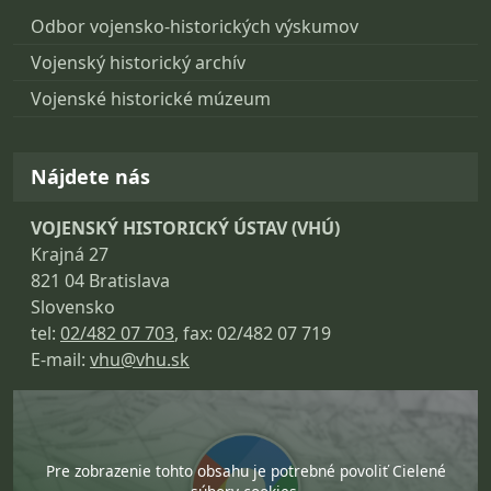
Odbor vojensko-historických výskumov
Vojenský historický archív
Vojenské historické múzeum
Nájdete nás
VOJENSKÝ HISTORICKÝ ÚSTAV (VHÚ)
Krajná 27
821 04 Bratislava
Slovensko
tel:
02/482 07 703
, fax: 02/482 07 719
E-mail:
vhu@vhu.sk
Pre zobrazenie tohto obsahu je potrebné povoliť Cielené