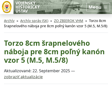
Preskočiť na hlavný obsah
Preskočiť na bočnú lištu
VOJENSKÝ
Menu
HISTORICKÝ
ÚSTAV
Archív
Archív správ (SK)
ZO ZBIEROK VHM
Torzo 8cm
šrapnelového náboja pre 8cm poľný kanón vzor 5 (M.5, M.5/8)
Torzo 8cm šrapnelového
náboja pre 8cm poľný kanón
vzor 5 (M.5, M.5/8)
Aktualizované:
22. September 2025
—
zobraziť aktualizácie