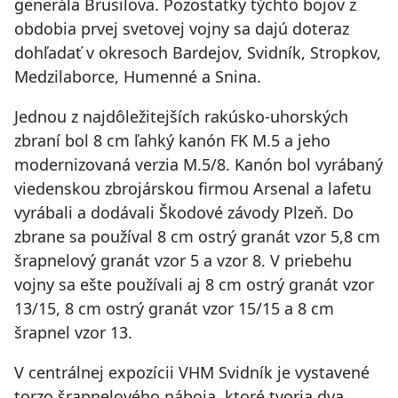
generála Brusilova. Pozostatky týchto bojov z
obdobia prvej svetovej vojny sa dajú doteraz
dohľadať v okresoch Bardejov, Svidník, Stropkov,
Medzilaborce, Humenné a Snina.
Jednou z najdôležitejších rakúsko-uhorských
zbraní bol 8 cm ľahký kanón FK M.5 a jeho
modernizovaná verzia M.5/8. Kanón bol vyrábaný
viedenskou zbrojárskou firmou Arsenal a lafetu
vyrábali a dodávali Škodové závody Plzeň. Do
zbrane sa používal 8 cm ostrý granát vzor 5,8 cm
šrapnelový granát vzor 5 a vzor 8. V priebehu
vojny sa ešte používali aj 8 cm ostrý granát vzor
13/15, 8 cm ostrý granát vzor 15/15 a 8 cm
šrapnel vzor 13.
V centrálnej expozícii VHM Svidník je vystavené
torzo šrapnelového náboja, ktoré tvoria dva