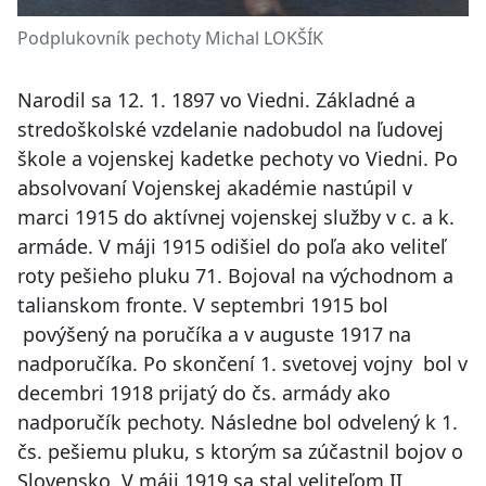
Podplukovník pechoty Michal LOKŠÍK
Narodil sa 12. 1. 1897 vo Viedni. Základné a
stredoškolské vzdelanie nadobudol na ľudovej
škole a vojenskej kadetke pechoty vo Viedni. Po
absolvovaní Vojenskej akadémie nastúpil v
marci 1915 do aktívnej vojenskej služby v c. a k.
armáde. V máji 1915 odišiel do poľa ako veliteľ
roty pešieho pluku 71. Bojoval na východnom a
talianskom fronte. V septembri 1915 bol
povýšený na poručíka a v auguste 1917 na
nadporučíka. Po skončení 1. svetovej vojny bol v
decembri 1918 prijatý do čs. armády ako
nadporučík pechoty. Následne bol odvelený k 1.
čs. pešiemu pluku, s ktorým sa zúčastnil bojov o
Slovensko. V máji 1919 sa stal veliteľom II.