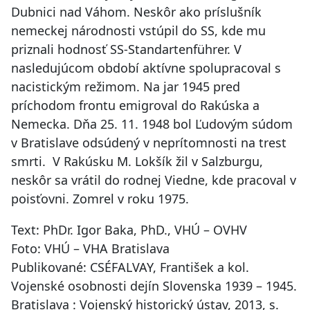
Dubnici nad Váhom. Neskôr ako príslušník
nemeckej národnosti vstúpil do SS, kde mu
priznali hodnosť SS-Standartenführer. V
nasledujúcom období aktívne spolupracoval s
nacistickým režimom. Na jar 1945 pred
príchodom frontu emigroval do Rakúska a
Nemecka. Dňa 25. 11. 1948 bol Ľudovým súdom
v Bratislave odsúdený v neprítomnosti na trest
smrti. V Rakúsku M. Lokšík žil v Salzburgu,
neskôr sa vrátil do rodnej Viedne, kde pracoval v
poisťovni. Zomrel v roku 1975.
Text: PhDr. Igor Baka, PhD., VHÚ – OVHV
Foto: VHÚ – VHA Bratislava
Publikované: CSÉFALVAY, František a kol.
Vojenské osobnosti dejín Slovenska 1939 – 1945.
Bratislava : Vojenský historický ústav, 2013, s.