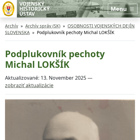
Preskočiť na hlavný obsah
Preskočiť na bočnú lištu
VOJENSKÝ
Menu
HISTORICKÝ
ÚSTAV
Archív
Archív správ (SK)
OSOBNOSTI VOJENSKÝCH DEJÍN
SLOVENSKA
Podplukovník pechoty Michal LOKŠÍK
Podplukovník pechoty
Michal LOKŠÍK
Aktualizované:
13. November 2025
—
zobraziť aktualizácie