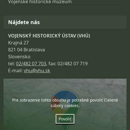
Vojenské historické múzeum
Nájdete nás
VOJENSKÝ HISTORICKÝ ÚSTAV (VHÚ)
Krajná 27
821 04 Bratislava
Slovensko
tel:
02/482 07 703
, fax: 02/482 07 719
E-mail:
vhu@vhu.sk
Pre zobrazenie tohto obsahu je potrebné povoliť Cielené
súbory cookies.
Povoliť