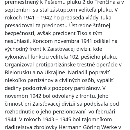
premiestnený k Pešiemu pluku 2 do Trenčína a v
septembri sa stal zástupcom veliteľa pluku. V
rokoch 1941 – 1942 ho predseda vlády Tuka
presadzoval za prednostu Ústredne štátnej
bezpečnosti, avšak prezident Tiso s tým
nesúhlasil. Koncom novembra 1941 odišiel na
východný front k Zaisťovacej divízii, kde
vykonával funkciu veliteľa 102. pešieho pluku.
Organizoval protipartizánske trestné operácie v
Bielorusku a na Ukrajine. Nariadil popraviť
niekoľko partizánov a civilných osôb, vypáliť
dediny podozrivé z podpory partizánov. V
novembri 1942 bol odvolaný z frontu. Jeho
činnosť pri Zaisťovacej divízii sa podpísala pod
rozhodnutie o jeho penzionovaní vo februári
1944. V rokoch 1943 – 1945 bol tajomníkom
riaditeľstva zbrojovky Hermann Göring Werke v