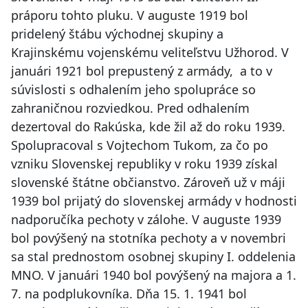
práporu tohto pluku. V auguste 1919 bol
pridelený štábu východnej skupiny a
Krajinskému vojenskému veliteľstvu Užhorod. V
januári 1921 bol prepustený z armády, a to v
súvislosti s odhalením jeho spolupráce so
zahraničnou rozviedkou. Pred odhalením
dezertoval do Rakúska, kde žil až do roku 1939.
Spolupracoval s Vojtechom Tukom, za čo po
vzniku Slovenskej republiky v roku 1939 získal
slovenské štátne občianstvo. Zároveň už v máji
1939 bol prijatý do slovenskej armády v hodnosti
nadporučíka pechoty v zálohe. V auguste 1939
bol povýšený na stotníka pechoty a v novembri
sa stal prednostom osobnej skupiny I. oddelenia
MNO. V januári 1940 bol povýšený na majora a 1.
7. na podplukovníka. Dňa 15. 1. 1941 bol