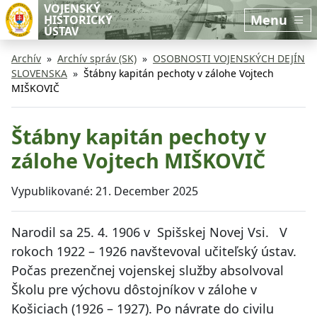
Preskočiť na hlavný obsah
Preskočiť na bočnú lištu
VOJENSKÝ
Menu
HISTORICKÝ
ÚSTAV
Archív
Archív správ (SK)
OSOBNOSTI VOJENSKÝCH DEJÍN
SLOVENSKA
Štábny kapitán pechoty v zálohe Vojtech
MIŠKOVIČ
Štábny kapitán pechoty v
zálohe Vojtech MIŠKOVIČ
Vypublikované:
21. December 2025
Narodil sa 25. 4. 1906 v Spišskej Novej Vsi. V
rokoch 1922 – 1926 navštevoval učiteľský ústav.
Počas prezenčnej vojenskej služby absolvoval
Školu pre výchovu dôstojníkov v zálohe v
Košiciach (1926 – 1927). Po návrate do civilu