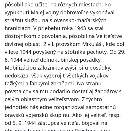
pôsobil ako učiteľ na rôznych miestach. Po
vypuknutí Malej vojny dobrovoľne vykonával
strážnu službu na slovensko-maďarských
hraniciach. V priebehu roka 1943 sa stal
dôstojníkom z povolania, pôsobil na Veliteľstve
divíznej oblasti 2 v Liptovskom Mikuláši, kde bol
v lete 1944 povýšený na stotníka pechoty. Od 29.
8. 1944 veliteľ dolnokubínskej posádky.
Mobilizáciou záložníkov zvýšil silu posádky,
nedokázal však vyzbrojiť všetkých vojakov
ťažkými a ľahkými zbraňami. Na stranu
povstalcov sa mu podarilo dostať aj žandárov s
celým oblastným veliteľstvom. Z týchto
jednotiek následne zorganizoval samostatnú
oravskú vojenskú skupinu. Ako jej veliteľ, resp.
od 5. 9. 1944 zástupca veliteľa, bojoval na
obranných postaveniach na Brestovej a na