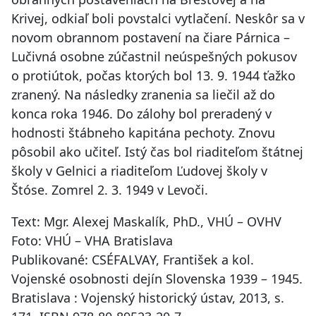
Krivej, odkiaľ boli povstalci vytlačení. Neskôr sa v
novom obrannom postavení na čiare Párnica –
Lučivná osobne zúčastnil neúspešných pokusov
o protiútok, počas ktorých bol 13. 9. 1944 ťažko
zranený. Na následky zranenia sa liečil až do
konca roka 1946. Do zálohy bol preradený v
hodnosti štábneho kapitána pechoty. Znovu
pôsobil ako učiteľ. Istý čas bol riaditeľom štátnej
školy v Gelnici a riaditeľom Ľudovej školy v
Štóse. Zomrel 2. 3. 1949 v Levoči.
Text: Mgr. Alexej Maskalík, PhD., VHÚ – OVHV
Foto: VHÚ – VHA Bratislava
Publikované: CSÉFALVAY, František a kol.
Vojenské osobnosti dejín Slovenska 1939 – 1945.
Bratislava : Vojenský historický ústav, 2013, s.