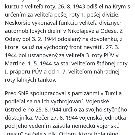
kurzu a veliteľa roty. 26. 8. 1943 odišiel na Krym s
určením za veliteľa pešej roty 1. pešej divízie.
Neskoršie vykonával funkciu veliteľa divíznych
automobilových dielní v Nikolajeve a Odese. Z
Odesy bol 3. 2. 1944 odoslaný na dovolenku, z
ktorej sa už na východný front nevrátil. 27. 3.
1944 bol ustanovený za veliteľa 3. roty PÚV v
Martine. 1. 5. 1944 sa stal veliteľom štábnej roty
I. práporu PÚV a od 1. 7. veliteľom náhradnej
roty ľahkých tankov.
Pred SNP spolupracoval s partizánmi v Turci a
podieľal sa na ich vyzbrojovaní. Vojenské
ústredie ho 25. 8.1944 určilo za svojho styčného
dôstojníka. Večer 27. 8. 1944 vojenská jednotka
pod jeho vedením zaistila nemeckú vojenskú
„misiu“ na čele s plk. Ottom, ktorá bola ráno