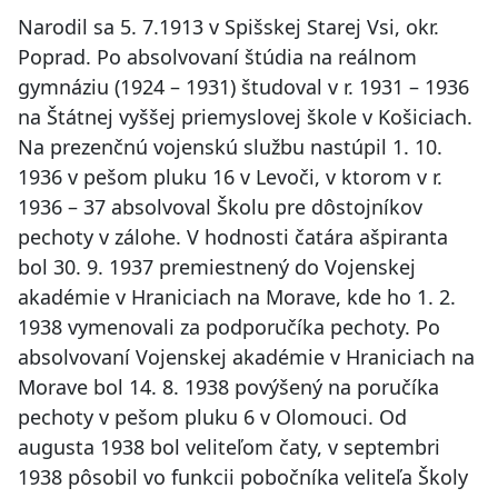
Narodil sa 5. 7.1913 v Spišskej Starej Vsi, okr.
Poprad. Po absolvovaní štúdia na reálnom
gymnáziu (1924 – 1931) študoval v r. 1931 – 1936
na Štátnej vyššej priemyslovej škole v Košiciach.
Na prezenčnú vojenskú službu nastúpil 1. 10.
1936 v pešom pluku 16 v Levoči, v ktorom v r.
1936 – 37 absolvoval Školu pre dôstojníkov
pechoty v zálohe. V hodnosti čatára ašpiranta
bol 30. 9. 1937 premiestnený do Vojenskej
akadémie v Hraniciach na Morave, kde ho 1. 2.
1938 vymenovali za podporučíka pechoty. Po
absolvovaní Vojenskej akadémie v Hraniciach na
Morave bol 14. 8. 1938 povýšený na poručíka
pechoty v pešom pluku 6 v Olomouci. Od
augusta 1938 bol veliteľom čaty, v septembri
1938 pôsobil vo funkcii pobočníka veliteľa Školy