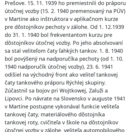
Prešove. 15. 11. 1939 ho premiestnili do práporu
útočnej vozby (15. 2. 1940 premenovaný na PÚV)
v Martine ako inštruktora v aplikačnom kurze
pre dôstojníkov pechoty v zálohe. Od 1. 12.1939
do 31. 1. 1940 bol frekventantom kurzu pre
dôstojníkov útočnej vozby. Po jeho absolvovaní
sa stal veliteľom čaty ľahkých tankov. 1. 8. 1940
bol povýšený na nadporučíka pechoty (od 1. 10.
1940 nadporučík útočnej vozby). 23. 6. 1941
odišiel na východný front ako veliteľ tankovej
čaty tankového práporu Rýchlej skupiny.
Zúčastnil sa bojov pri Wojtkowej, Zaluži a
Lipovci. Po návrate na Slovensko v auguste 1941
v Martine postupne vykonával funkcie veliteľa
tankovej čaty, materiálového dôstojníka
tankovej roty, cvičiteľa v škole na dôstojníkov
útočnej vozby v zálohe, veliteľa automobilového