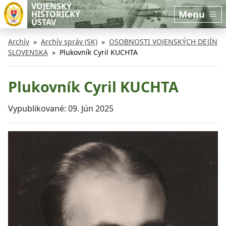
Preskočiť na hlavný obsah
Preskočiť na bočnú lištu
VOJENSKÝ
Menu
HISTORICKÝ
ÚSTAV
Archív
Archív správ (SK)
OSOBNOSTI VOJENSKÝCH DEJÍN
SLOVENSKA
Plukovník Cyril KUCHTA
Plukovník Cyril KUCHTA
Vypublikované:
09. Jún 2025