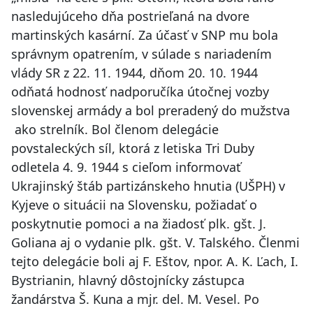
nasledujúceho dňa postrieľaná na dvore
martinských kasární. Za účasť v SNP mu bola
správnym opatrením, v súlade s nariadením
vlády SR z 22. 11. 1944, dňom 20. 10. 1944
odňatá hodnosť nadporučíka útočnej vozby
slovenskej armády a bol preradený do mužstva
ako strelník. Bol členom delegácie
povstaleckých síl, ktorá z letiska Tri Duby
odletela 4. 9. 1944 s cieľom informovať
Ukrajinský štáb partizánskeho hnutia (UŠPH) v
Kyjeve o situácii na Slovensku, požiadať o
poskytnutie pomoci a na žiadosť plk. gšt. J.
Goliana aj o vydanie plk. gšt. V. Talského. Členmi
tejto delegácie boli aj F. Eštov, npor. A. K. Ľach, I.
Bystrianin, hlavný dôstojnícky zástupca
žandárstva Š. Kuna a mjr. del. M. Vesel. Po