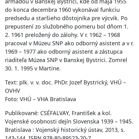
armádou v Banskej Bystrici, kde od mája 1955
do konca decembra 1960 vykonával funkciu
predsedu a staršieho dôstojníka pre výcvik. Po
prepustení zo služobného pomeru bol dňom 1.
2. 1961 preložený do zálohy. V r. 1962 – 1968
pracoval v Múzeu SNP ako odborný asistent a v r.
1969 – 1977 ako odborný asistent a zástupca
riaditeľa Múzea SNP v Banskej Bystrici. Zomrel
30. 1. 1995 v Martine.
Text: plk. v. v. doc. PhDr. Jozef Bystrický, VHÚ –
OVHV
Foto: VHÚ – VHA Bratislava
Publikované: CSÉFALVAY, František a kol.
Vojenské osobnosti dejín Slovenska 1939 – 1945.
Bratislava : Vojenský historický ústav, 2013, s.
143-144. ISBN 978-80-89523-20-7.