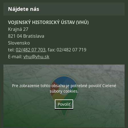
Nájdete nás
VOJENSKÝ HISTORICKÝ ÚSTAV (VHÚ)
Krajná 27
821 04 Bratislava
Slovensko
tel:
02/482 07 703
, fax: 02/482 07 719
E-mail:
vhu@vhu.sk
Pre zobrazenie tohto obsahu je potrebné povoliť Cielené
súbory cookies.
Povoliť