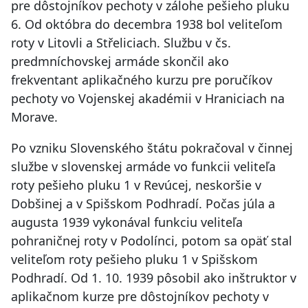
pre dôstojníkov pechoty v zálohe pešieho pluku
6. Od októbra do decembra 1938 bol veliteľom
roty v Litovli a Střeliciach. Službu v čs.
predmníchovskej armáde skončil ako
frekventant aplikačného kurzu pre poručíkov
pechoty vo Vojenskej akadémii v Hraniciach na
Morave.
Po vzniku Slovenského štátu pokračoval v činnej
službe v slovenskej armáde vo funkcii veliteľa
roty pešieho pluku 1 v Revúcej, neskoršie v
Dobšinej a v Spišskom Podhradí. Počas júla a
augusta 1939 vykonával funkciu veliteľa
pohraničnej roty v Podolínci, potom sa opäť stal
veliteľom roty pešieho pluku 1 v Spišskom
Podhradí. Od 1. 10. 1939 pôsobil ako inštruktor v
aplikačnom kurze pre dôstojníkov pechoty v