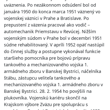
uväznenia. Po nezákonnom odsúdení bol od
januára 1950 do konca marca 1951 väznený vo
vojenskej väznici v Prahe a Bratislave. Po
prepustení z väzenia pracoval ako vodič –
automechanik Priemstavu v Revúcej. Nižším
vojenským súdom v Prahe bol v decembri 1951
súdne rehabilitovaný. V apríli 1952 opäť nastúpil
do činnej služby a postupne vykonával funkcie
staršieho pomocníka pre bojovú prípravu
tankového a mechanizovaného vojska 1.
armádneho zboru v Banskej Bystrici, náčelníka
štábu, zástupcu veliteľa tankového a
mechanizovaného vojska 1. armádneho zboru v
Banskej Bystrici. 28. 2. 1954 ho povýšili na
plukovníka. Vojenskú kariéru skončil na
Krajskom výbore Zväzu pre spoluprácu s