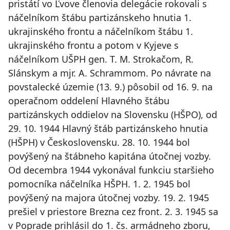
pristátí vo Ľvove členovia delegácie rokovali s
náčelníkom štábu partizánskeho hnutia 1.
ukrajinského frontu a náčelníkom štábu 1.
ukrajinského frontu a potom v Kyjeve s
náčelníkom UŠPH gen. T. M. Strokačom, R.
Slánskym a mjr. A. Schrammom. Po návrate na
povstalecké územie (13. 9.) pôsobil od 16. 9. na
operačnom oddelení Hlavného štábu
partizánskych oddielov na Slovensku (HŠPO), od
29. 10. 1944 Hlavný štáb partizánskeho hnutia
(HŠPH) v Československu. 28. 10. 1944 bol
povýšený na štábneho kapitána útočnej vozby.
Od decembra 1944 vykonával funkciu staršieho
pomocníka náčelníka HŠPH. 1. 2. 1945 bol
povýšený na majora útočnej vozby. 19. 2. 1945
prešiel v priestore Brezna cez front. 2. 3. 1945 sa
v Poprade prihlásil do 1. čs. armádneho zboru,