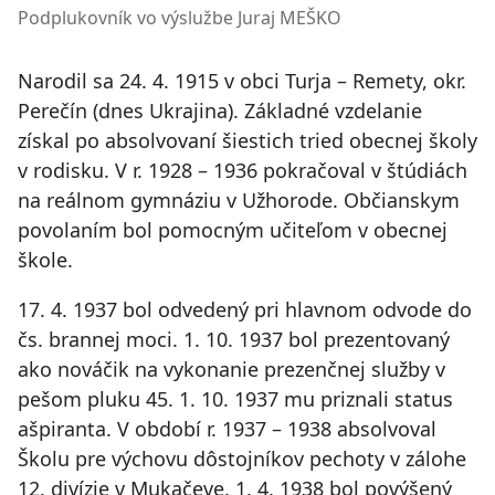
Podplukovník vo výslužbe Juraj MEŠKO
Narodil sa 24. 4. 1915 v obci Turja – Remety, okr.
Perečín (dnes Ukrajina). Základné vzdelanie
získal po absolvovaní šiestich tried obecnej školy
v rodisku. V r. 1928 – 1936 pokračoval v štúdiách
na reálnom gymnáziu v Užhorode. Občianskym
povolaním bol pomocným učiteľom v obecnej
škole.
17. 4. 1937 bol odvedený pri hlavnom odvode do
čs. brannej moci. 1. 10. 1937 bol prezentovaný
ako nováčik na vykonanie prezenčnej služby v
pešom pluku 45. 1. 10. 1937 mu priznali status
ašpiranta. V období r. 1937 – 1938 absolvoval
Školu pre výchovu dôstojníkov pechoty v zálohe
12. divízie v Mukačeve. 1. 4. 1938 bol povýšený