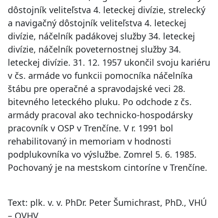
dôstojník veliteľstva 4. leteckej divízie, strelecký
a navigačný dôstojník veliteľstva 4. leteckej
divízie, náčelník padákovej služby 34. leteckej
divízie, náčelník poveternostnej služby 34.
leteckej divízie. 31. 12. 1957 ukončil svoju kariéru
v čs. armáde vo funkcii pomocníka náčelníka
štábu pre operačné a spravodajské veci 28.
bitevného leteckého pluku. Po odchode z čs.
armády pracoval ako technicko-hospodársky
pracovník v OSP v Trenčíne. V r. 1991 bol
rehabilitovaný in memoriam v hodnosti
podplukovníka vo výslužbe. Zomrel 5. 6. 1985.
Pochovaný je na mestskom cintoríne v Trenčíne.
Text: plk. v. v. PhDr. Peter Šumichrast, PhD., VHÚ
– OVHV