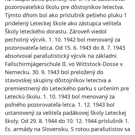
pozorovateľskú školu pre dôstojníkov letectva.
Týmto dňom bol ako príslušník pešieho pluku 1
pridelený Leteckej škole ako zástupca veliteľa
Školy leteckého dorastu. Zároveň viedol
pechotný výcvik. 1. 10. 1942 bol menovaný za
pozorovateľa-letca. Od 15. 6. 1943 do 8. 7. 1943
absolvoval parašutistický výcvik na základni
Fallschirmjägerschule II. vo Wittstock-Dosse v
Nemecku. 30. 9. 1943 bol preložený do
stavovskej skupiny dôstojníkov letectva a
premiestnený do Leteckého parku s určením pre
Leteckú školu. 1. 10. 1943 bol menovaný za
poľného pozorovateľa-letca. 1. 12. 1943 bol
ustanovený za veliteľa padákovej školy Leteckej
školy. Od 29. 8. 1944 do 10. 12. 1944 príslušník 1.
čs. armády na Slovensku. S rotou parašutistov sa