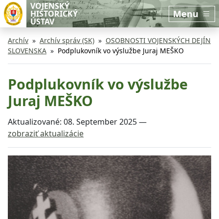
Preskočiť na hlavný obsah
Preskočiť na bočnú lištu
VOJENSKÝ
Menu
HISTORICKÝ
ÚSTAV
Archív
Archív správ (SK)
OSOBNOSTI VOJENSKÝCH DEJÍN
SLOVENSKA
Podplukovník vo výslužbe Juraj MEŠKO
Podplukovník vo výslužbe
Juraj MEŠKO
Aktualizované:
08. September 2025
—
zobraziť aktualizácie