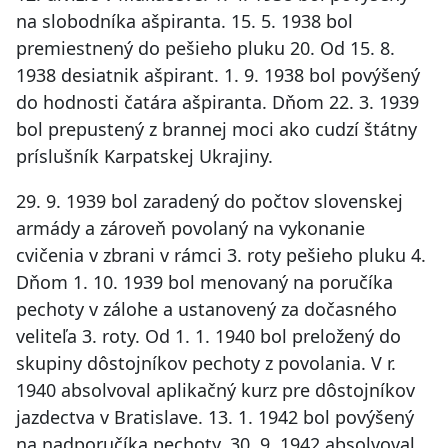
na slobodníka ašpiranta. 15. 5. 1938 bol
premiestnený do pešieho pluku 20. Od 15. 8.
1938 desiatnik ašpirant. 1. 9. 1938 bol povýšený
do hodnosti čatára ašpiranta. Dňom 22. 3. 1939
bol prepustený z brannej moci ako cudzí štátny
príslušník Karpatskej Ukrajiny.
29. 9. 1939 bol zaradený do počtov slovenskej
armády a zároveň povolaný na vykonanie
cvičenia v zbrani v rámci 3. roty pešieho pluku 4.
Dňom 1. 10. 1939 bol menovaný na poručíka
pechoty v zálohe a ustanovený za dočasného
veliteľa 3. roty. Od 1. 1. 1940 bol preložený do
skupiny dôstojníkov pechoty z povolania. V r.
1940 absolvoval aplikačný kurz pre dôstojníkov
jazdectva v Bratislave. 13. 1. 1942 bol povýšený
na nadporučíka pechoty. 30. 9. 1942 absolvoval