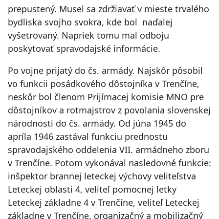
prepustený. Musel sa zdržiavať v mieste trvalého
bydliska svojho svokra, kde bol naďalej
vyšetrovaný. Napriek tomu mal odboju
poskytovať spravodajské informácie.
Po vojne prijatý do čs. armády. Najskôr pôsobil
vo funkcii posádkového dôstojníka v Trenčíne,
neskôr bol členom Prijímacej komisie MNO pre
dôstojníkov a rotmajstrov z povolania slovenskej
národnosti do čs. armády. Od júna 1945 do
apríla 1946 zastával funkciu prednostu
spravodajského oddelenia VII. armádneho zboru
v Trenčíne. Potom vykonával nasledovné funkcie:
inšpektor brannej leteckej výchovy veliteľstva
Leteckej oblasti 4, veliteľ pomocnej letky
Leteckej základne 4 v Trenčíne, veliteľ Leteckej
základne v Trenčíne, organizačný a mobilizačný