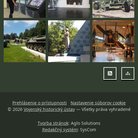
RSS
Map
Prehlásenie o prístupnosti
Nastavenie súborov cookie
© 2026
Vojenský historický ústav
— Všetky práva vyhradené
Tvorba stránok
: Aglo Solutions
Redakčný systém
: SysCom