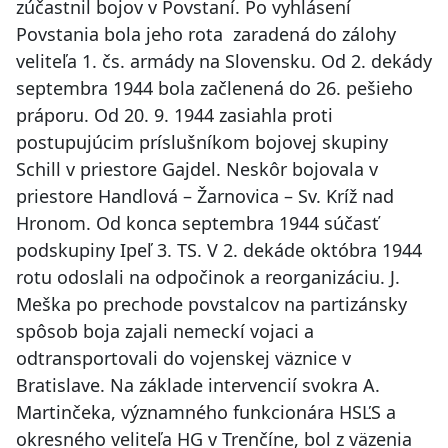
zúčastnil bojov v Povstaní. Po vyhlásení
Povstania bola jeho rota zaradená do zálohy
veliteľa 1. čs. armády na Slovensku. Od 2. dekády
septembra 1944 bola začlenená do 26. pešieho
práporu. Od 20. 9. 1944 zasiahla proti
postupujúcim príslušníkom bojovej skupiny
Schill v priestore Gajdel. Neskôr bojovala v
priestore Handlová – Žarnovica – Sv. Kríž nad
Hronom. Od konca septembra 1944 súčasť
podskupiny Ipeľ 3. TS. V 2. dekáde októbra 1944
rotu odoslali na odpočinok a reorganizáciu. J.
Meška po prechode povstalcov na partizánsky
spôsob boja zajali nemeckí vojaci a
odtransportovali do vojenskej väznice v
Bratislave. Na základe intervencií svokra A.
Martinčeka, významného funkcionára HSĽS a
okresného veliteľa HG v Trenčíne, bol z väzenia