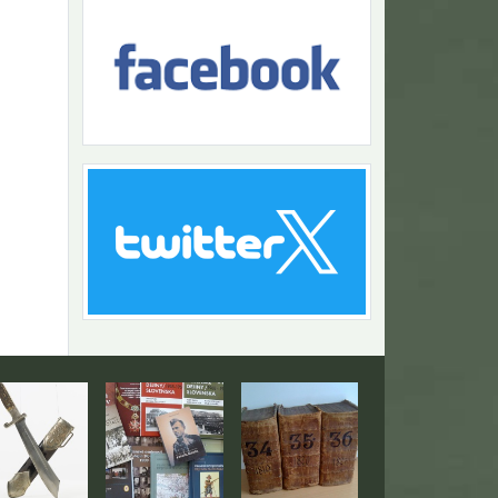
Návrat na začiatok stránky
togaléria