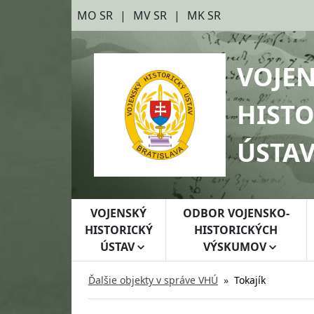
Preskočiť na hlavný obsah
Preskočiť na bočnú lištu
MO SR
MV SR
MK SR
VOJE
HISTO
ÚSTA
VOJENSKÝ
ODBOR VOJENSKO-
HISTORICKÝ
HISTORICKÝCH
ÚSTAV
VÝSKUMOV
Ďalšie objekty v správe VHÚ
Tokajík