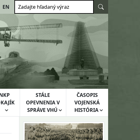
Vyhľadať
EN
Zadajte hľadaný výraz
NKP
STÁLE
ČASOPIS
KAJÍK
OPEVNENIA V
VOJENSKÁ
SPRÁVE VHÚ
HISTÓRIA