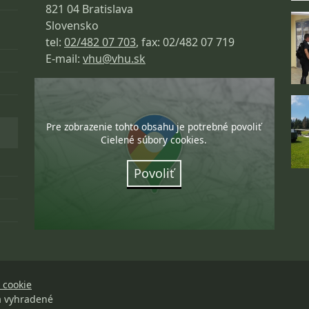
821 04 Bratislava
Slovensko
tel:
02/482 07 703
, fax: 02/482 07 719
E-mail:
vhu@vhu.sk
Pre zobrazenie tohto obsahu je potrebné povoliť
Cielené súbory cookies.
Povoliť
 cookie
a vyhradené