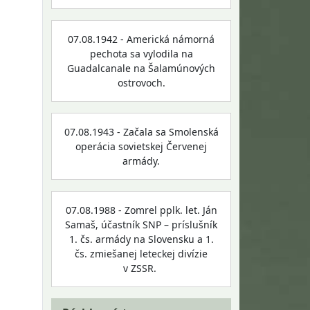
07.08.1942 - Americká námorná
pechota sa vylodila na
Guadalcanale na Šalamúnových
ostrovoch.
07.08.1943 - Začala sa Smolenská
operácia sovietskej Červenej
armády.
07.08.1988 - Zomrel pplk. let. Ján
Samaš, účastník SNP – príslušník
1. čs. armády na Slovensku a 1.
čs. zmiešanej leteckej divízie
v ZSSR.