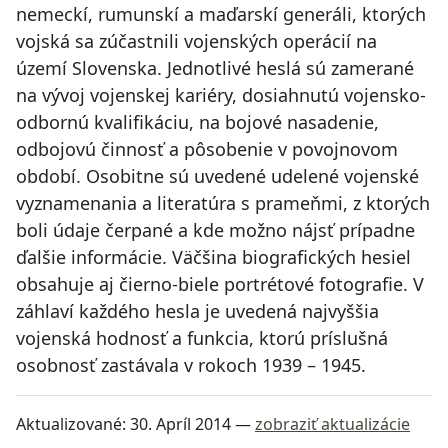
nemeckí, rumunskí a maďarskí generáli, ktorých
vojská sa zúčastnili vojenských operácií na
území Slovenska. Jednotlivé heslá sú zamerané
na vývoj vojenskej kariéry, dosiahnutú vojensko-
odbornú kvalifikáciu, na bojové nasadenie,
odbojovú činnosť a pôsobenie v povojnovom
období. Osobitne sú uvedené udelené vojenské
vyznamenania a literatúra s prameňmi, z ktorých
boli údaje čerpané a kde možno nájsť prípadne
ďalšie informácie. Väčšina biografických hesiel
obsahuje aj čierno-biele portrétové fotografie. V
záhlaví každého hesla je uvedená najvyššia
vojenská hodnosť a funkcia, ktorú príslušná
osobnosť zastávala v rokoch 1939 – 1945.
Aktualizované:
30. Apríl 2014
—
zobraziť aktualizácie