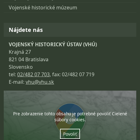
Vojenské historické múzeum
Nájdete nás
VOJENSKÝ HISTORICKÝ ÚSTAV (VHÚ)
Krajná 27
821 04 Bratislava
Slovensko
tel:
02/482 07 703
, fax: 02/482 07 719
E-mail:
vhu@vhu.sk
Pre zobrazenie tohto obsahu je potrebné povoliť Cielené
súbory cookies.
Povoliť