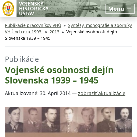
Preskočiť na hlavný obsah
Preskočiť na bočnú lištu
VOJENSKÝ
Menu
HISTORICKÝ
ÚSTAV
Publikácie pracovníkov VHÚ
Syntézy, monografie a zborníky
VHÚ od roku 1993
2013
Vojenské osobnosti dejín
Slovenska 1939 – 1945
Publikácie
Vojenské osobnosti dejín
Slovenska 1939 – 1945
Aktualizované:
30. Apríl 2014
—
zobraziť aktualizácie