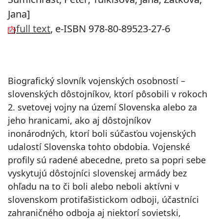
Jana]
full text
, e-ISBN 978-80-89523-27-6
Biografický slovník vojenských osobností –
slovenských dôstojníkov, ktorí pôsobili v rokoch
2. svetovej vojny na území Slovenska alebo za
jeho hranicami, ako aj dôstojníkov
inonárodných, ktorí boli súčasťou vojenských
udalostí Slovenska tohto obdobia. Vojenské
profily sú radené abecedne, preto sa popri sebe
vyskytujú dôstojníci slovenskej armády bez
ohľadu na to či boli alebo neboli aktívni v
slovenskom protifašistickom odboji, účastníci
zahraničného odboja aj niektorí sovietski,