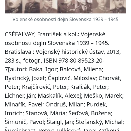
Vojenské osobnosti dejín Slovenska 1939 – 1945
CSÉFALVAY, František a kol.:
Vojenské
osobnosti dejín Slovenska 1939 – 1945.
Bratislava : Vojenský historický ústav, 2013,
283 s., fotogr., ISBN 978-80-89523-20-
7[autori: Baka, Igor; Balcová, Milena;
Bystrický, Jozef; Čaplovič, Miloslav; Chorvát,
Peter; Krajčírovič, Peter; Kralčák, Peter;
Lichner, Ján; Maskalík, Alexej; Meško, Marek;
Minařík, Pavel; Ondruš, Milan; Purdek,
Imrich; Stanová, Mária; Šeďová, Božena;
Šimunič, Pavol; Štaigl, Jan; Štefanský, Michal;
Šumichrast, Peter; Tulkisová, Jana; Zaťková,