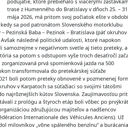
podujatie, ktoré prebiehalo s viacerými zastávka
trase z Humenného do Bratislavy v dňoch 25. – 31
mája 2026, má pritom svoj počiatok ešte v obdob
y, kedy sa pod patronátom Slovenského motorklubu
y – Pezinská Baba – Pezinok – Bratislava (päť okruhov
 Avšak následné politické udalosti, ktoré napokon
li samozrejme v negatívnom svetle aj tieto preteky, a
stória sa potom s odstupom vyše troch desaťročí zač
a zorganizovaná prvá spomienková jazda na 500
okon transformovala do pretekárskej súťaže
021 boli potom preteky obnovené v pozmenenej for
ruhov v Karpatoch sa súťažiaci so svojimi tátošmi
 do najrôznejších kútov Slovenska. Zaujímavosťou pr
távali z prológu a štyroch etáp boli vôbec po prvýkrá
 organizáciou združujúcou majiteľov a nadšencov
Fédération Internationale des Véhicules Anciens). Už
dol milovníkov „vône spáleného benzínu“ a burácani