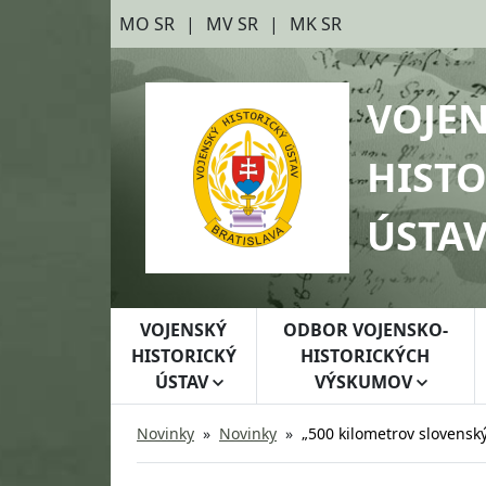
Preskočiť na hlavný obsah
Preskočiť na bočnú lištu
MO SR
MV SR
MK SR
VOJE
HISTO
ÚSTA
VOJENSKÝ
ODBOR VOJENSKO-
HISTORICKÝ
HISTORICKÝCH
ÚSTAV
VÝSKUMOV
Novinky
Novinky
„500 kilometrov slovenský