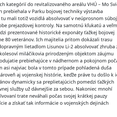
ch kategórií do revitalizovaného areálu VHÚ – Mo Svi
 prebiehala v Parku bojovej techniky výstavba
 tu mali totiž vozidlá absolvovať v neúprosnom súboj
obe prejazdovej kontroly. Na samotnú kľukatú a veľm
zi prezentované historické exponáty ťažkej bojovej
e 80 veteránov. Ich majitelia pritom dokázali trasu
opravným lietadlom Lisunov Li-2 absolvovať zhruba 
rkolesoví miláčikovia prirodzeným objektom záujmu
 podujatie prebiehajúce v nádhernom a pokojnom poč
n asi najviac bola v tomto prípade pohladená duša
roveň aj vojenskej histórie, keďže práve tu došlo k i
ánov dynamicky sa preplietajúcich pomedzi ťažkých
ívnej služby už dávnejšie za sebou. Nakoniec mnohí
vovaní trate neváhali počas svojej krátkej pauzy
zície a získať tak informácie o vojenských dejinách
45.