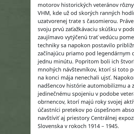
motorov historických veteránov rôzny
VHM, kde už od skorých ranných hodín
uzatvorenej trate s časomierou. Práve
svoju prvú zaťažkávaciu skúšku v pod
zaujímavo vytýčenú trať vedúcu pomed
techniky sa napokon postavilo približn
začínajúcu priamo pod legendárnym d
jednu minútu. Popritom boli ich štvo
mnohých návštevníkov, ktorí si toto
na konci mája nenechali ujsť. Napoko
nadšencov histórie automobilizmu a zá
jedinečnému spojeniu v podobe veter
obrnencov, ktorí majú roky svojej akt
účastníci pretekov po úspešnom absol
navštíviť aj priestory Centrálnej expo
Slovenska v rokoch 1914 – 19