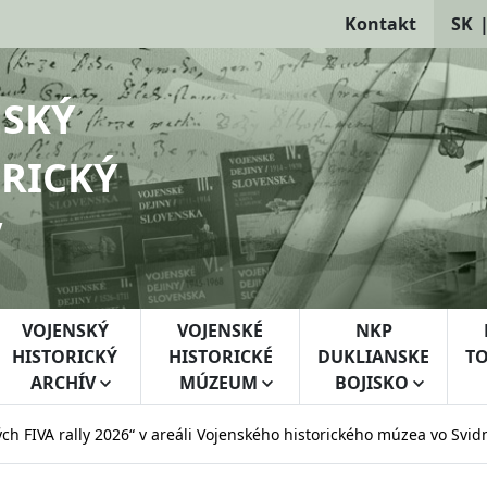
Kontakt
SK
NSKÝ
RICKÝ
V
VOJENSKÝ
VOJENSKÉ
NKP
HISTORICKÝ
HISTORICKÉ
DUKLIANSKE
TO
ARCHÍV
MÚZEUM
BOJISKO
ch FIVA rally 2026“ v areáli Vojenského historického múzea vo Svi