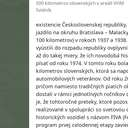
500 kilometrov slovenských v areáli VHM
Svidník
existencie Československej republik
jazdilo na okruhu Bratislava – Malack
100 kilometrov) v rokoch 1937 a 1938.
vyústili do rozpadu republiky ovplyvni
až do takej miery, že ich novodobá hi
písať od roku 1974. V tomto roku bol
kilometrov slovenských, ktorá sa nap
automobilových veteránov. Od roku 2
pričom namiesto tradičných piatich ok
dostali v rámci jednotlivých ročníkov
je, že tohtoročné preteky, ktoré pozos
realizované v spolupráci so svetovou
historických vozidiel s názvom FIVA (
program prvej celodennej etapy zavie