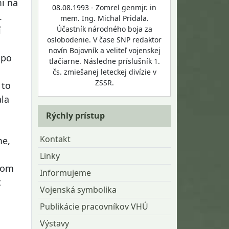
mi na
08.08.1993 - Zomrel genmjr. in
.
mem. Ing. Michal Pridala.
Účastník národného boja za
í
oslobodenie. V čase SNP redaktor
novín Bojovník a veliteľ vojenskej
 po
tlačiarne. Následne príslušník 1.
čs. zmiešanej leteckej divízie v
ZSSR.
 to
ala
Rýchly prístup
Kontakt
me,
Linky
itom
Informujeme
t
Vojenská symbolika
Publikácie pracovníkov VHÚ
a
Výstavy