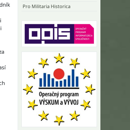
dník
Pro Militaria Historica
i
i
za
así
ch