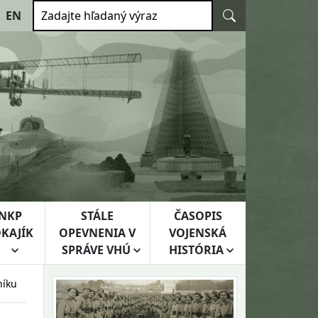
Vyhľadať
EN
Zadajte hľadaný výraz
NKP
STÁLE
ČASOPIS
KAJÍK
OPEVNENIA V
VOJENSKÁ
SPRÁVE VHÚ
HISTÓRIA
dníku