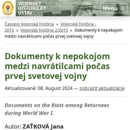
Preskočiť na hlavný obsah
Preskočiť na bočnú lištu
VOJENSKÝ
Menu
HISTORICKÝ
ÚSTAV
Časopis Vojenská história
Vojenská história -
2015
Vojenská história 2/2015
Dokumenty k nepokojom
medzi navrátilcami počas prvej svetovej vojny
Dokumenty k nepokojom
medzi navrátilcami počas
prvej svetovej vojny
Aktualizované:
08. August 2024
—
zobraziť aktualizácie
Documents on the Riots among Returnees
during World War I.
Autor:
ZAŤKOVÁ Jana