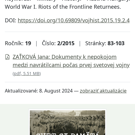
World War I. Riots of the Frontline Returnees.
DOI:
https://doi.org/10.69809/vojhist.2015.19.2.4
Ročník:
19
|
Číslo:
2/2015
|
Stránky:
83-103
ZAŤKOVÁ Jana: Dokumenty k nepokojom
medzi navrátilcami počas prvej svetovej vojny
(
pdf, 5.51 MB
)
Aktualizované:
8. August 2024
—
zobraziť aktualizácie
Návrat na začiatok stránky