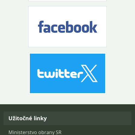
Návrat na začiatok stránky
Užitočné linky
Ministerstvo obrany SR