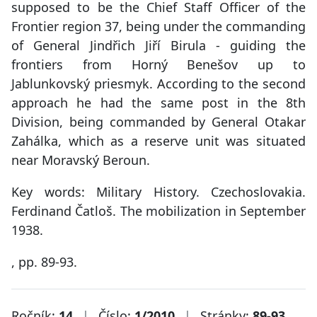
supposed to be the Chief Staff Officer of the
Frontier region 37, being under the commanding
of General Jindřich Jiří Birula - guiding the
frontiers from Horný Benešov up to
Jablunkovský priesmyk. According to the second
approach he had the same post in the 8th
Division, being commanded by General Otakar
Zahálka, which as a reserve unit was situated
near Moravský Beroun.
Key words: Military History. Czechoslovakia.
Ferdinand Čatloš. The mobilization in September
1938.
, pp. 89-93.
Ročník:
14
|
Číslo:
1/2010
|
Stránky:
89-93