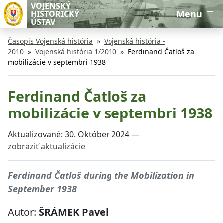
Preskočiť na hlavný obsah
Preskočiť na bočnú lištu
VOJENSKÝ
Menu
HISTORICKÝ
ÚSTAV
Časopis Vojenská história
Vojenská história -
2010
Vojenská história 1/2010
Ferdinand Čatloš za
mobilizácie v septembri 1938
Ferdinand Čatloš za
mobilizácie v septembri 1938
Aktualizované:
30. Október 2024
—
zobraziť aktualizácie
Ferdinand Čatloš during the Mobilization in
September 1938
Autor:
ŠRÁMEK Pavel