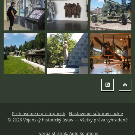
RSS
Map
Prehlásenie o prístupnosti
Nastavenie súborov cookie
© 2026
Vojenský historický ústav
— Všetky práva vyhradené
Tvorba stránok
: Aglo Solutions