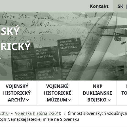
Kontakt
SK
NSKÝ
RICKÝ
V
VOJENSKÝ
VOJENSKÉ
NKP
HISTORICKÝ
HISTORICKÉ
DUKLIANSKE
TO
ARCHÍV
MÚZEUM
BOJISKO
 2010
Vojenská história 2/2010
Činnosť slovenských vzdušnýc
ch Nemeckej leteckej misie na Slovensku