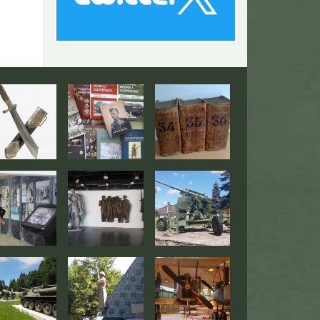
Návrat na začiatok stránky
togaléria