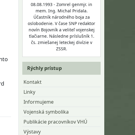
08.08.1993 - Zomrel genmjr. in
mem. Ing. Michal Pridala.
Účastník národného boja za
oslobodenie. V čase SNP redaktor
novín Bojovník a veliteľ vojenskej
tlačiarne. Následne príslušník 1.
čs. zmiešanej leteckej divízie v
ZSSR.
into
Rýchly prístup
Kontakt
rd
Linky
Informujeme
Vojenská symbolika
Publikácie pracovníkov VHÚ
Výstavy