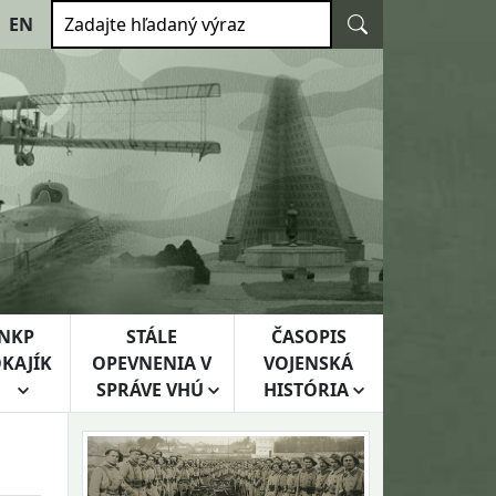
Vyhľadať
EN
Zadajte hľadaný výraz
NKP
STÁLE
ČASOPIS
KAJÍK
OPEVNENIA V
VOJENSKÁ
SPRÁVE VHÚ
HISTÓRIA
h