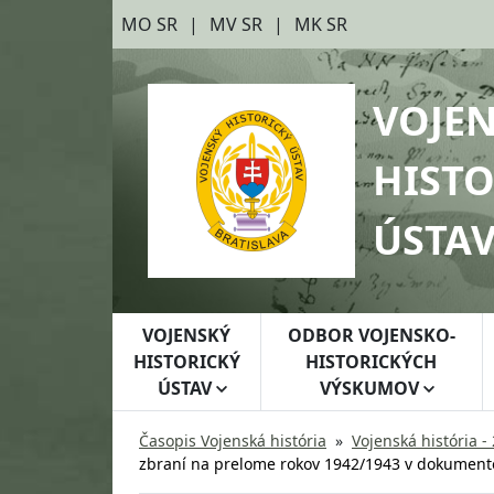
Preskočiť na hlavný obsah
Preskočiť na bočnú lištu
MO SR
MV SR
MK SR
VOJE
HISTO
ÚSTA
VOJENSKÝ
ODBOR VOJENSKO-
HISTORICKÝ
HISTORICKÝCH
ÚSTAV
VÝSKUMOV
Časopis Vojenská história
Vojenská história -
zbraní na prelome rokov 1942/1943 v dokumento