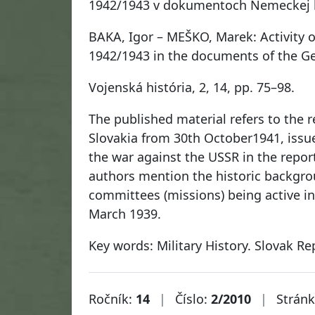
1942/1943 v dokumentoch Nemeckej le
BAKA, Igor – MEŠKO, Marek: Activity of
1942/1943 in the documents of the Ge
Vojenská história, 2, 14, pp. 75–98.
The published material refers to the r
Slovakia from 30th October1941, issued
the war against the USSR in the repor
authors mention the historic backgr
committees (missions) being active i
March 1939.
Key words: Military History. Slovak R
Ročník:
14
|
Číslo:
2/2010
|
Strán