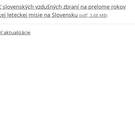
 slovenských vzdušných zbraní na prelome rokov
j leteckej misie na Slovensku
(
pdf, 3.68 MB
)
ť aktualizácie