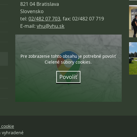
821 04 Bratislava
Slovensko
tel:
02/482 07 703
, fax: 02/482 07 719
E-mail:
vhu@vhu.sk
Pre zobrazenie tohto obsahu je potrebné povoliť
Cielené súbory cookies.
Povoliť
 cookie
a vyhradené