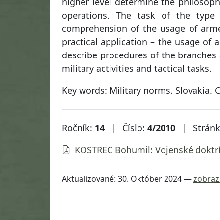
higher level determine the philosoph
operations. The task of the type
comprehension of the usage of armed
practical application – the usage of ar
describe procedures of the branches
military activities and tactical tasks.
Key words: Military norms. Slovakia.
Ročník:
14
|
Číslo:
4/2010
|
Strán
KOSTREC Bohumil: Vojenské doktr
Aktualizované:
30. Október 2024
—
zobrazi
Návrat na začiatok stránky