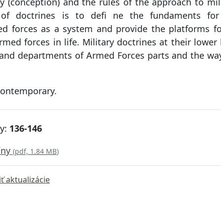
y (conception) and the rules of the approach to mil
 of doctrines is to defi ne the fundaments for
 forces as a system and provide the platforms fo
med forces in life. Military doctrines at their lower 
 and departments of Armed Forces parts and the wa
 Contemporary.
ky:
136-146
íny
(
pdf, 1.84 MB
)
ť aktualizácie