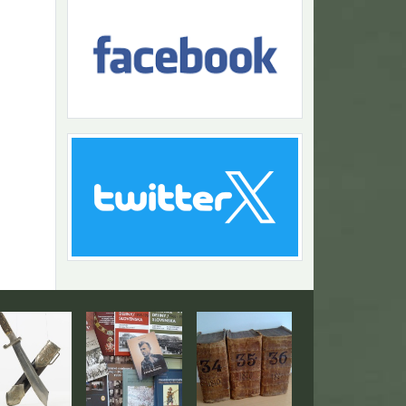
Návrat na začiatok stránky
togaléria