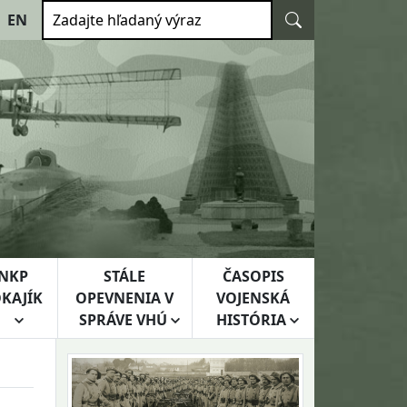
Vyhľadať
EN
Zadajte hľadaný výraz
NKP
STÁLE
ČASOPIS
KAJÍK
OPEVNENIA V
VOJENSKÁ
SPRÁVE VHÚ
HISTÓRIA