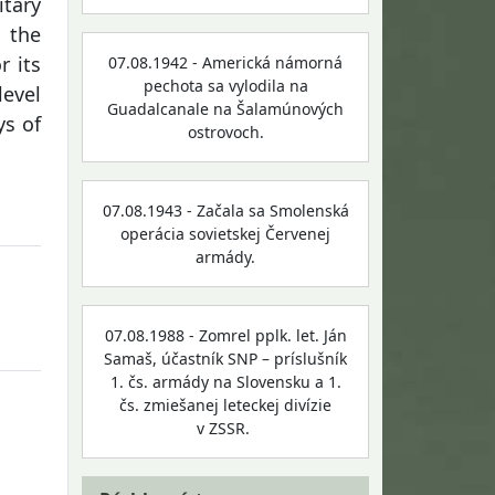
itary
 the
r its
07.08.1942 - Americká námorná
pechota sa vylodila na
level
Guadalcanale na Šalamúnových
ys of
ostrovoch.
07.08.1943 - Začala sa Smolenská
operácia sovietskej Červenej
armády.
07.08.1988 - Zomrel pplk. let. Ján
Samaš, účastník SNP – príslušník
1. čs. armády na Slovensku a 1.
čs. zmiešanej leteckej divízie
v ZSSR.