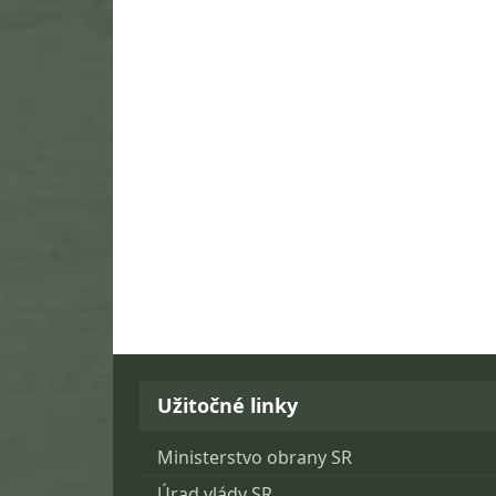
Užitočné linky
Ministerstvo obrany SR
Úrad vlády SR