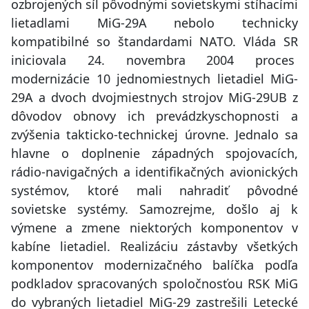
ozbrojených síl pôvodnými sovietskymi stíhacími
lietadlami MiG-29A nebolo technicky
kompatibilné so štandardami NATO. Vláda SR
iniciovala 24. novembra 2004 proces
modernizácie 10 jednomiestnych lietadiel MiG-
29A a dvoch dvojmiestnych strojov MiG-29UB z
dôvodov obnovy ich prevádzkyschopnosti a
zvýšenia takticko-technickej úrovne. Jednalo sa
hlavne o doplnenie západných spojovacích,
rádio-navigačných a identifikačných avionických
systémov, ktoré mali nahradiť pôvodné
sovietske systémy. Samozrejme, došlo aj k
výmene a zmene niektorých komponentov v
kabíne lietadiel. Realizáciu zástavby všetkých
komponentov modernizačného balíčka podľa
podkladov spracovaných spoločnosťou RSK MiG
do vybraných lietadiel MiG-29 zastrešili Letecké