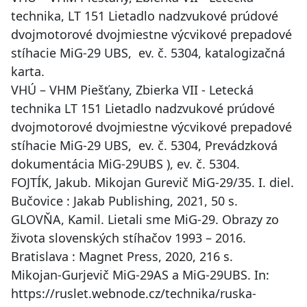
technika, LT 151 Lietadlo nadzvukové prúdové
dvojmotorové dvojmiestne výcvikové prepadové
stíhacie MiG-29 UBS, ev. č. 5304, katalogizačná
karta.
VHÚ – VHM Piešťany, Zbierka VII - Letecká
technika LT 151 Lietadlo nadzvukové prúdové
dvojmotorové dvojmiestne výcvikové prepadové
stíhacie MiG-29 UBS, ev. č. 5304, Prevádzková
dokumentácia MiG-29UBS ), ev. č. 5304.
FOJTÍK, Jakub. Mikojan Gurevič MiG-29/35. I. diel.
Bučovice : Jakab Publishing, 2021, 50 s.
GLOVŇA, Kamil. Lietali sme MiG-29. Obrazy zo
života slovenských stíhačov 1993 – 2016.
Bratislava : Magnet Press, 2020, 216 s.
Mikojan-Gurjevič MiG-29AS a MiG-29UBS. In:
https://ruslet.webnode.cz/technika/ruska-