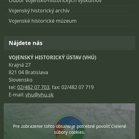
Odbor vojensko-historických výskumov
Vojenský historický archív
Vojenské historické múzeum
Nájdete nás
VOJENSKÝ HISTORICKÝ ÚSTAV (VHÚ)
Krajná 27
821 04 Bratislava
Slovensko
tel:
02/482 07 703
, fax: 02/482 07 719
E-mail:
vhu@vhu.sk
Pre zobrazenie tohto obsahu je potrebné povoliť Cielené
súbory cookies.