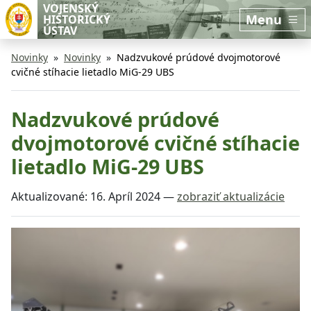
Preskočiť na hlavný obsah
Preskočiť na bočnú lištu
VOJENSKÝ
Menu
HISTORICKÝ
ÚSTAV
Novinky
Novinky
Nadzvukové prúdové dvojmotorové
cvičné stíhacie lietadlo MiG-29 UBS
Nadzvukové prúdové
dvojmotorové cvičné stíhacie
lietadlo MiG-29 UBS
Aktualizované:
16. Apríl 2024
—
zobraziť aktualizácie