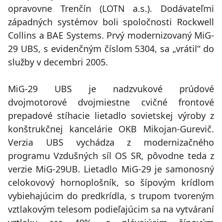
opravovne Trenčín (LOTN a.s.). Dodávateľmi
západných systémov boli spoločnosti Rockwell
Collins a BAE Systems. Prvý modernizovaný MiG-
29 UBS, s evidenčným číslom 5304, sa „vrátil“ do
služby v decembri 2005.
MiG-29 UBS je nadzvukové prúdové
dvojmotorové dvojmiestne cvičné frontové
prepadové stíhacie lietadlo sovietskej výroby z
konštrukčnej kancelárie OKB Mikojan-Gurevič.
Verzia UBS vychádza z modernizačného
programu Vzdušných síl OS SR, pôvodne teda z
verzie MiG-29UB. Lietadlo MiG-29 je samonosný
celokovový hornoplošník, so šípovým krídlom
vybiehajúcim do predkrídla, s trupom tvoreným
vztlakovým telesom podieľajúcim sa na vytváraní