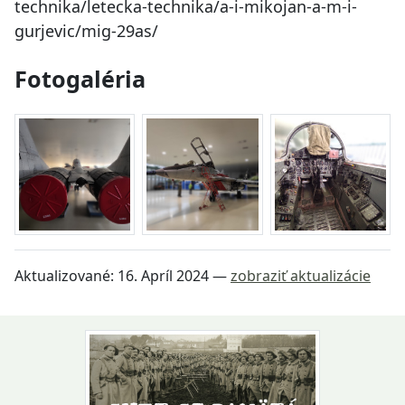
technika/letecka-technika/a-i-mikojan-a-m-i-
gurjevic/mig-29as/
Fotogaléria
Aktualizované:
16. Apríl 2024
—
zobraziť aktualizácie
Návrat na začiatok stránky