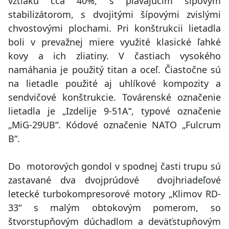
vztlaku cca 40%, s plávajúcim šípovým
stabilizátorom, s dvojitými šípovými zvislými
chvostovými plochami. Pri konštrukcii lietadla
boli v prevažnej miere využité klasické ľahké
kovy a ich zliatiny. V častiach vysokého
namáhania je použitý titan a oceľ. Čiastočne sú
na lietadle použité aj uhlíkové kompozity a
sendvičové konštrukcie. Továrenské označenie
lietadla je „Izdelije 9-51A“, typové označenie
„MiG-29UB“. Kódové označenie NATO „Fulcrum
B“.
Do motorových gondol v spodnej časti trupu sú
zastavané dva dvojprúdové dvojhriadeľové
letecké turbokompresorové motory „Klimov RD-
33“ s malým obtokovým pomerom, so
štvorstupňovým dúchadlom a deväťstupňovým