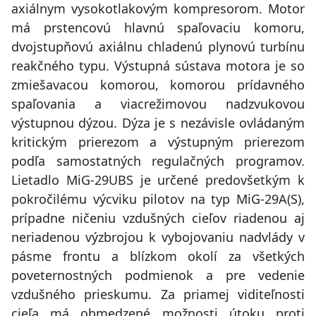
axiálnym vysokotlakovým kompresorom. Motor
má prstencovú hlavnú spaľovaciu komoru,
dvojstupňovú axiálnu chladenú plynovú turbínu
reakčného typu. Výstupná sústava motora je so
zmiešavacou komorou, komorou prídavného
spaľovania a viacrežimovou nadzvukovou
výstupnou dýzou. Dýza je s nezávisle ovládaným
kritickým prierezom a výstupným prierezom
podľa samostatných regulačných programov.
Lietadlo MiG-29UBS je určené predovšetkým k
pokročilému výcviku pilotov na typ MiG-29A(S),
prípadne ničeniu vzdušných cieľov riadenou aj
neriadenou výzbrojou k vybojovaniu nadvlády v
pásme frontu a blízkom okolí za všetkých
poveternostných podmienok a pre vedenie
vzdušného prieskumu. Za priamej viditeľnosti
cieľa má obmedzené možnosti útoku proti