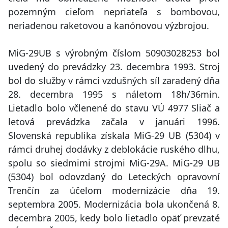
pozemným cieľom nepriateľa s bombovou,
neriadenou raketovou a kanónovou výzbrojou.
MiG-29UB s výrobným číslom 50903028253 bol
uvedený do prevádzky 23. decembra 1993. Stroj
bol do služby v rámci vzdušných síl zaradený dňa
28. decembra 1995 s náletom 18h/36min.
Lietadlo bolo včlenené do stavu VÚ 4977 Sliač a
letová prevádzka začala v januári 1996.
Slovenská republika získala MiG-29 UB (5304) v
rámci druhej dodávky z deblokácie ruského dlhu,
spolu so siedmimi strojmi MiG-29A. MiG-29 UB
(5304) bol odovzdaný do Leteckých opravovní
Trenčín za účelom modernizácie dňa 19.
septembra 2005. Modernizácia bola ukončená 8.
decembra 2005, kedy bolo lietadlo opäť prevzaté