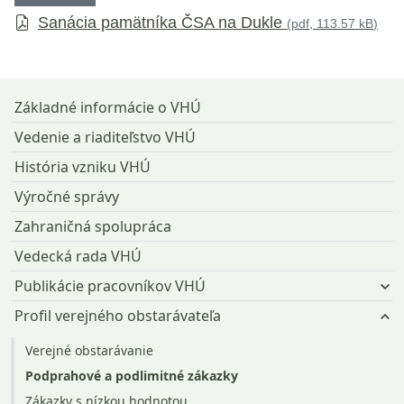
Sanácia pamätníka ČSA na Dukle
(
pdf, 113.57 kB
)
Návrat na začiatok stránky
Základné informácie o VHÚ
Vedenie a riaditeľstvo VHÚ
História vzniku VHÚ
Výročné správy
Zahraničná spolupráca
Vedecká rada VHÚ
Publikácie pracovníkov VHÚ
Profil verejného obstarávateľa
Verejné obstarávanie
Podprahové a podlimitné zákazky
Zákazky s nízkou hodnotou