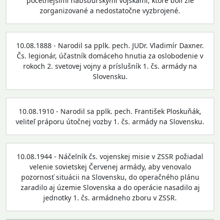
početnejšími habsburskými vojskami, ktoré boli zle
zorganizované a nedostatočne vyzbrojené.
10.08.1888 - Narodil sa pplk. pech. JUDr. Vladimír Daxner.
Čs. legionár, účastník domáceho hnutia za oslobodenie v
rokoch 2. svetovej vojny a príslušník 1. čs. armády na
Slovensku.
10.08.1910 - Narodil sa pplk. pech. František Ploskuňák,
veliteľ práporu útočnej vozby 1. čs. armády na Slovensku.
10.08.1944 - Náčelník čs. vojenskej misie v ZSSR požiadal
velenie sovietskej Červenej armády, aby venovalo
pozornosť situácii na Slovensku, do operačného plánu
zaradilo aj územie Slovenska a do operácie nasadilo aj
jednotky 1. čs. armádneho zboru v ZSSR.