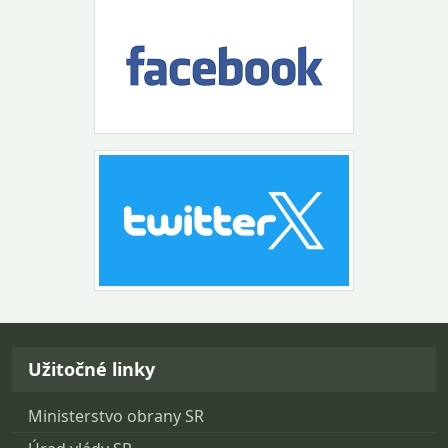
Návrat na začiatok stránky
Užitočné linky
Ministerstvo obrany SR