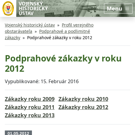
Preskočiť na hlavný obsah
Preskočiť na bočnú lištu
VOJENSKÝ
Menu
HISTORICKÝ
ÚSTAV
Vojenský historický ústav
Profil verejného
obstarávateľa
Podprahové a podlimitné
zákazky
Podprahové zákazky v roku 2012
Podprahové zákazky v roku
2012
Vypublikované:
15. Február 2016
Zákazky roku 2009
Zákazky roku 2010
Zákazky roku 2011
Zákazky roku 2012
Zákazky roku 2013
01.05.2012