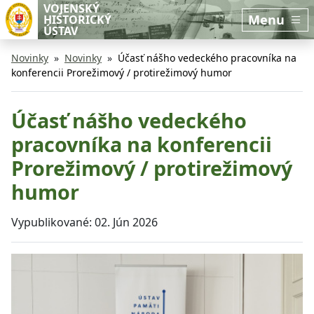
Preskočiť na hlavný obsah
Preskočiť na bočnú lištu
VOJENSKÝ
Menu
HISTORICKÝ
ÚSTAV
Novinky
Novinky
Účasť nášho vedeckého pracovníka na
konferencii Prorežimový / protirežimový humor
Účasť nášho vedeckého
pracovníka na konferencii
Prorežimový / protirežimový
humor
Vypublikované:
02. Jún 2026