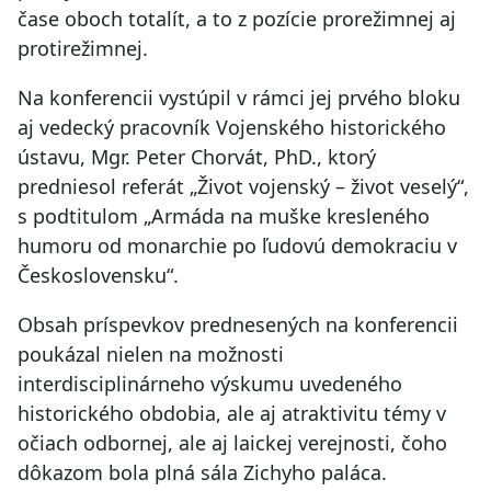
čase oboch totalít, a to z pozície prorežimnej aj
protirežimnej.
Na konferencii vystúpil v rámci jej prvého bloku
aj vedecký pracovník Vojenského historického
ústavu, Mgr. Peter Chorvát, PhD., ktorý
predniesol referát „Život vojenský – život veselý“,
s podtitulom „Armáda na muške kresleného
humoru od monarchie po ľudovú demokraciu v
Československu“.
Obsah príspevkov prednesených na konferencii
poukázal nielen na možnosti
interdisciplinárneho výskumu uvedeného
historického obdobia, ale aj atraktivitu témy v
očiach odbornej, ale aj laickej verejnosti, čoho
dôkazom bola plná sála Zichyho paláca.