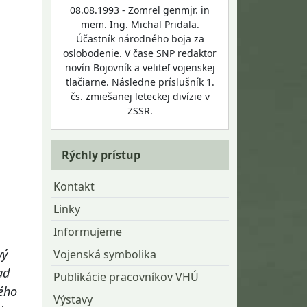
08.08.1993 - Zomrel genmjr. in
mem. Ing. Michal Pridala.
Účastník národného boja za
oslobodenie. V čase SNP redaktor
novín Bojovník a veliteľ vojenskej
tlačiarne. Následne príslušník 1.
čs. zmiešanej leteckej divízie v
ZSSR.
Rýchly prístup
Kontakt
Linky
Informujeme
vý
Vojenská symbolika
ad
Publikácie pracovníkov VHÚ
ného
Výstavy