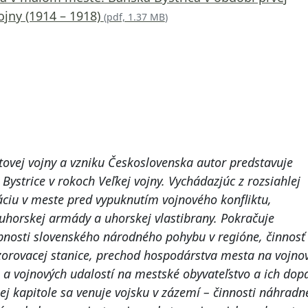
ojny (1914 – 1918)
(
pdf, 1.37 MB
)
tovej vojny a vzniku Československa autor predstavuje
ystrice v rokoch Veľkej vojny. Vychádazjúc z rozsiahlej
uáciu v meste pred vypuknutím vojnového konfliktu,
uhorskej armády a uhorskej vlastibrany. Pokračuje
bnosti slovenského národného pohybu v regióne, činnosť
zorovacej stanice, prechod hospodárstva mesta na vojno
e a vojnových udalostí na mestské obyvateľstvo a ich dop
nej kapitole sa venuje vojsku v zázemí – činnosti náhrad