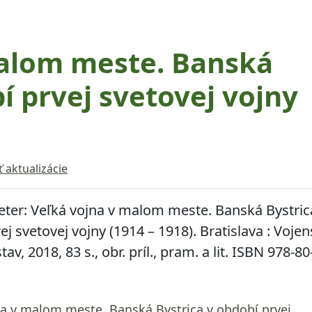
malom meste. Banská
í prvej svetovej vojny
ť aktualizácie
eter:
Veľká vojna v malom meste. Banská Bystric
ej svetovej vojny (1914 – 1918)
. Bratislava : Voje
tav, 2018, 83 s., obr. príl., pram. a lit. ISBN 978-80
na v malom meste. Banská Bystrica v období prvej