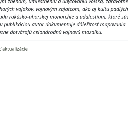
ým zbehom, umiestneniu a ubytovaniu vojska, zdravotne
 chorých vojakov, vojnovým zajatcom, ako aj kultu padlých
adu rakúsko-uhorskej monarchie a udalostiam, ktoré súv
ou publikáciou autor dokumentuje dôležitosť mapovania
razne dotvárajú celonárodnú vojnovú mozaiku.
ť aktualizácie