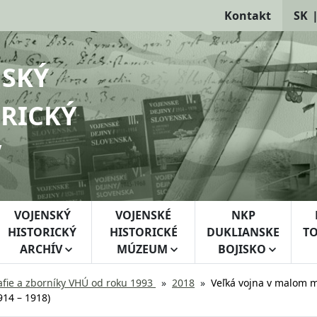
Kontakt
SK
NSKÝ
RICKÝ
V
VOJENSKÝ
VOJENSKÉ
NKP
HISTORICKÝ
HISTORICKÉ
DUKLIANSKE
TO
ARCHÍV
MÚZEUM
BOJISKO
fie a zborníky VHÚ od roku 1993
2018
Veľká vojna v malom m
914 – 1918)