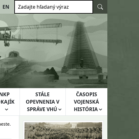
Vyhľadať
EN
Zadajte hľadaný výraz
NKP
STÁLE
ČASOPIS
KAJÍK
OPEVNENIA V
VOJENSKÁ
SPRÁVE VHÚ
HISTÓRIA
este.