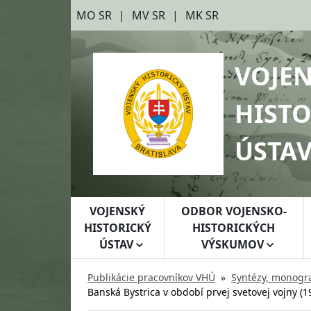
Preskočiť na hlavný obsah
Preskočiť na bočnú lištu
MO SR
MV SR
MK SR
VOJE
HISTO
ÚSTA
VOJENSKÝ
ODBOR VOJENSKO-
HISTORICKÝ
HISTORICKÝCH
ÚSTAV
VÝSKUMOV
Publikácie pracovníkov VHÚ
Syntézy, monogra
Banská Bystrica v období prvej svetovej vojny (1