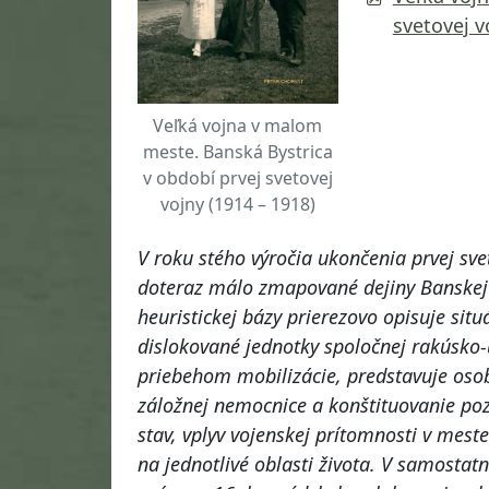
svetovej v
Veľká vojna v malom
meste. Banská Bystrica
v období prvej svetovej
vojny (1914 – 1918)
V roku stého výročia ukončenia prvej sve
doteraz málo zmapované dejiny Banskej B
heuristickej bázy prierezovo opisuje sit
dislokované jednotky spoločnej rakúsko-
priebehom mobilizácie, predstavuje oso
záložnej nemocnice a konštituovanie po
stav, vplyv vojenskej prítomnosti v mest
na jednotlivé oblasti života. V samostat