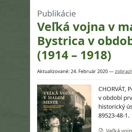
Publikácie
Veľká vojna v 
Bystrica v obdob
(1914 – 1918)
Aktualizované:
24. Február 2020
—
zobrazi
CHORVÁT, P
v období prv
historický ús
89523-48-1.
Veľká voj