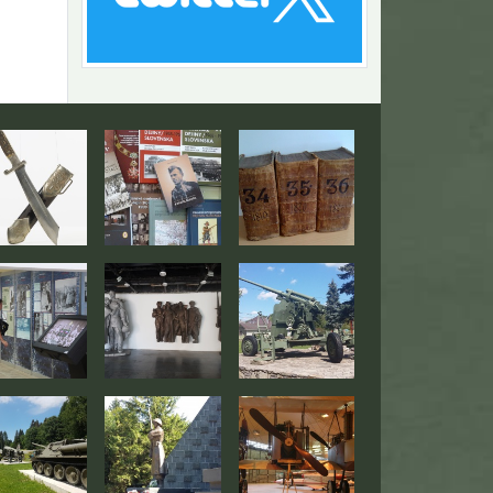
Návrat na začiatok stránky
togaléria