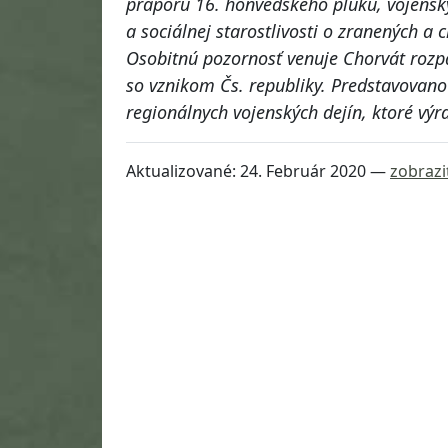
práporu 16. honvédskeho pluku, vojensk
a sociálnej starostlivosti o zranených a
Osobitnú pozornosť venuje Chorvát rozp
so vznikom Čs. republiky. Predstavovan
regionálnych vojenských dejín, ktoré vý
Aktualizované:
24. Február 2020
—
zobrazi
Návrat na začiatok stránky