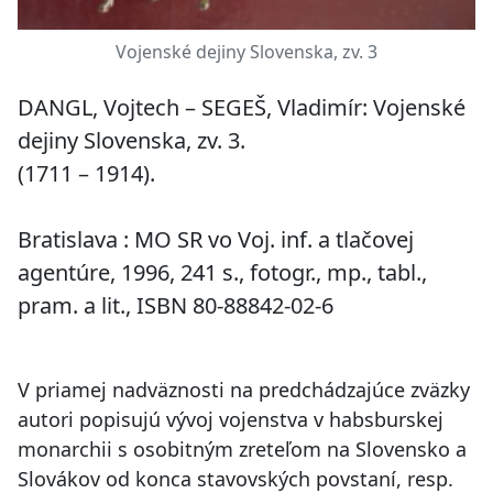
Vojenské dejiny Slovenska, zv. 3
DANGL, Vojtech – SEGEŠ, Vladimír:
Vojenské
dejiny Slovenska, zv. 3.
(1711 – 1914).
Bratislava : MO SR vo Voj. inf. a tlačovej
agentúre, 1996, 241 s., fotogr., mp., tabl.,
pram. a lit., ISBN 80-88842-02-6
V priamej nadväznosti na predchádzajúce zväzky
autori popisujú vývoj vojenstva v habsburskej
monarchii s osobitným zreteľom na Slovensko a
Slovákov od konca stavovských povstaní, resp.