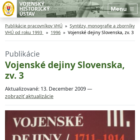
Preskočiť na hlavný obsah
Preskočiť na bočnú lištu
VOJENSKÝ
Menu
HISTORICKÝ
ÚSTAV
Publikácie pracovníkov VHÚ
Syntézy, monografie a zborníky
VHÚ od roku 1993
1996
Vojenské dejiny Slovenska, zv. 3
Publikácie
Vojenské dejiny Slovenska,
zv. 3
Aktualizované:
13. December 2009
—
zobraziť aktualizácie