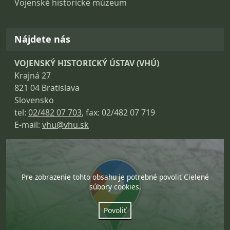
Vojenské historické múzeum
Nájdete nás
VOJENSKÝ HISTORICKÝ ÚSTAV (VHÚ)
Krajná 27
821 04 Bratislava
Slovensko
tel:
02/482 07 703
, fax: 02/482 07 719
E-mail:
vhu@vhu.sk
Pre zobrazenie tohto obsahu je potrebné povoliť Cielené
súbory cookies.
Povoliť