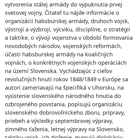
vytvorenia stálej armády do vypuknutia prvej
svetovej vojny. Čitateľ tu nájde informácie o
organizácii habsburskej armády, druhoch vojsk,
výstroji a výzbroji, výcviku, disciplíne, o stratégii
a taktike, o vývoji vojenstva v období formovania
novodobých národov, vojenských reformách,
účasti habsburskej armády na koaličných
vojnách, o konkrétnych vojenských operáciách
na území Slovenska. Vychádzajúc z cieľov
revolučných hnutí rokov 1848/1849 v Európe sa
autori zameriavajú na špecifiká v Uhorsku, na
vyústenie slovenského národného hnutia do
ozbrojeného povstania, popisujú organizáciu
slovenského dobrovoľníckeho zboru, prípravy,
priebeh a výsledky septembrovej výpravy,
zimného ťaženia, letnej výpravy na Slovensko,
taktiku vojsk, ich zloženie, mapujú dislokáciu