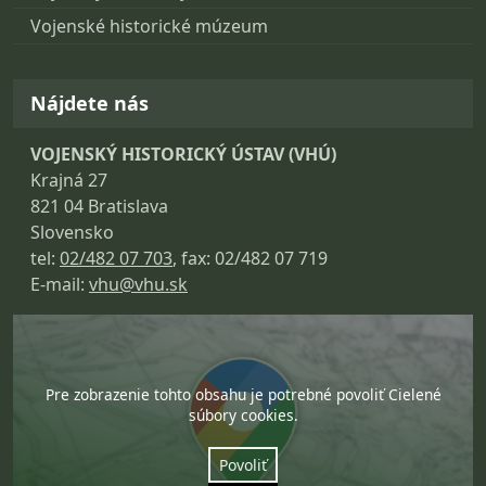
Vojenské historické múzeum
Nájdete nás
VOJENSKÝ HISTORICKÝ ÚSTAV (VHÚ)
Krajná 27
821 04 Bratislava
Slovensko
tel:
02/482 07 703
, fax: 02/482 07 719
E-mail:
vhu@vhu.sk
Pre zobrazenie tohto obsahu je potrebné povoliť Cielené
súbory cookies.
Povoliť