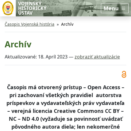
Preskočiť na hlavný obsah
Preskočiť na bočnú lištu
VOJENSKÝ
Menu
HISTORICKÝ
ÚSTAV
Časopis Vojenská história
Archív
Archív
Aktualizované:
18. Apríl 2023
—
zobraziť aktualizácie
Časopis má otvorený prístup – Open Access –
pri zachovaní všetkých pravidiel autorstva
príspevkov a vydavateľských práv vydavateľa
– verejná licencia Creative Commons CC BY –
NC – ND 4.0 (vyžaduje sa povinnosť uvádzať
pôvodného autora diela; len nekomerčné