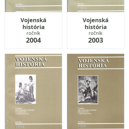
Vojenská
Vojenská
história
história
ročník
ročník
2004
2003