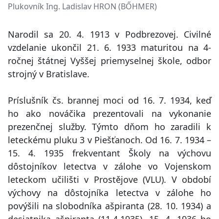
Plukovník Ing. Ladislav HRON (BŐHMER)
Narodil sa 20. 4. 1913 v Podbrezovej. Civilné
vzdelanie ukončil 21. 6. 1933 maturitou na 4-
ročnej štátnej Vyššej priemyselnej škole, odbor
strojný v Bratislave.
Príslušník čs. brannej moci od 16. 7. 1934, keď
ho ako nováčika prezentovali na vykonanie
prezenčnej služby. Týmto dňom ho zaradili k
leteckému pluku 3 v Piešťanoch. Od 16. 7. 1934 –
15. 4. 1935 frekventant Školy na výchovu
dôstojníkov letectva v zálohe vo Vojenskom
leteckom učilišti v Prostějove (VLU). V období
výchovy na dôstojníka letectva v zálohe ho
povýšili na slobodníka ašpiranta (28. 10. 1934) a