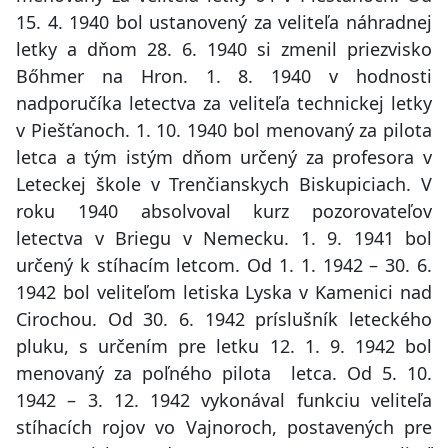
15. 4. 1940 bol ustanovený za veliteľa náhradnej
letky a dňom 28. 6. 1940 si zmenil priezvisko
Bőhmer na Hron. 1. 8. 1940 v hodnosti
nadporučíka letectva za veliteľa technickej letky
v Piešťanoch. 1. 10. 1940 bol menovaný za pilota
letca a tým istým dňom určený za profesora v
Leteckej škole v Trenčianskych Biskupiciach. V
roku 1940 absolvoval kurz pozorovateľov
letectva v Briegu v Nemecku. 1. 9. 1941 bol
určený k stíhacím letcom. Od 1. 1. 1942 – 30. 6.
1942 bol veliteľom letiska Lyska v Kamenici nad
Cirochou. Od 30. 6. 1942 príslušník leteckého
pluku, s určením pre letku 12. 1. 9. 1942 bol
menovaný za poľného pilota letca. Od 5. 10.
1942 – 3. 12. 1942 vykonával funkciu veliteľa
stíhacích rojov vo Vajnoroch, postavených pre