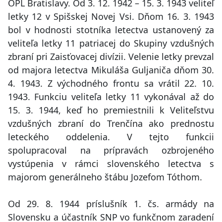
OPL Bratislavy. Od 3. 12. 1942 – 15. 3. 1943 veliteľ
letky 12 v Spišskej Novej Vsi. Dňom 16. 3. 1943
bol v hodnosti stotníka letectva ustanovený za
veliteľa letky 11 patriacej do Skupiny vzdušných
zbraní pri Zaisťovacej divízii. Velenie letky prevzal
od majora letectva Mikuláša Guljaniča dňom 30.
4. 1943. Z východného frontu sa vrátil 22. 10.
1943. Funkciu veliteľa letky 11 vykonával až do
15. 3. 1944, keď ho premiestnili k Veliteľstvu
vzdušných zbraní do Trenčína ako prednostu
leteckého oddelenia. V tejto funkcii
spolupracoval na prípravách ozbrojeného
vystúpenia v rámci slovenského letectva s
majorom generálneho štábu Jozefom Tóthom.
Od 29. 8. 1944 príslušník 1. čs. armády na
Slovensku a účastník SNP vo funkčnom zaradení