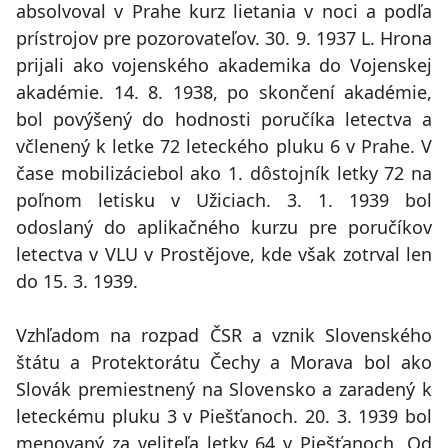
absolvoval v Prahe kurz lietania v noci a podľa
prístrojov pre pozorovateľov. 30. 9. 1937 L. Hrona
prijali ako vojenského akademika do Vojenskej
akadémie. 14. 8. 1938, po skončení akadémie,
bol povýšený do hodnosti poručíka letectva a
včlenený k letke 72 leteckého pluku 6 v Prahe. V
čase mobilizáciebol ako 1. dôstojník letky 72 na
poľnom letisku v Užiciach. 3. 1. 1939 bol
odoslaný do aplikačného kurzu pre poručíkov
letectva v VLU v Prostějove, kde však zotrval len
do 15. 3. 1939.
Vzhľadom na rozpad ČSR a vznik Slovenského
štátu a Protektorátu Čechy a Morava bol ako
Slovák premiestnený na Slovensko a zaradený k
leteckému pluku 3 v Piešťanoch. 20. 3. 1939 bol
menovaný za veliteľa letky 64 v Piešťanoch. Od