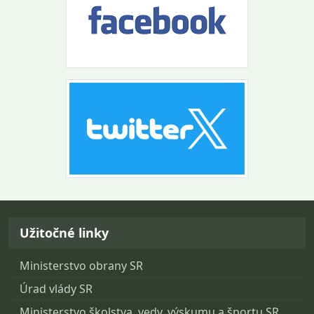
Návrat na začiatok stránky
Užitočné linky
Ministerstvo obrany SR
Úrad vlády SR
Ministerstvo školstva, vedy, výskumu a športu SR