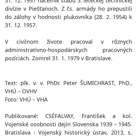
31. 12. 1957 náčelník štábu 3. leteckej technickej
divízie v Piešťanoch. Z čs. armády ho prepustili
do zálohy v hodnosti plukovníka (28. 2. 1954) k
31. 12. 1957.
V civilnom živote pracoval v rôznych
administratívno-hospodárskych pracovných
pozíciách. Zomrel 31. 1. 1979 v Bratislave.
Text: plk. v. v. PhDr. Peter ŠUMICHRAST, PhD.,
VHÚ – OVHV
Foto: VHÚ – VHA
Publikované: CSÉFALVAY, František a kol.
Vojenské osobnosti dejín Slovenska 1939 – 1945.
Bratislava : Vojenský historický ústav, 2013, s.