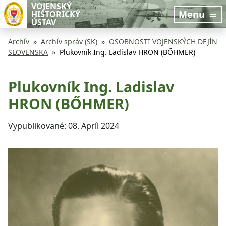
Preskočiť na hlavný obsah
Preskočiť na bočnú lištu
VOJENSKÝ
Menu
HISTORICKÝ
ÚSTAV
Archív
Archív správ (SK)
OSOBNOSTI VOJENSKÝCH DEJÍN
SLOVENSKA
Plukovník Ing. Ladislav HRON (BŐHMER)
Plukovník Ing. Ladislav
HRON (BŐHMER)
Vypublikované:
08. Apríl 2024