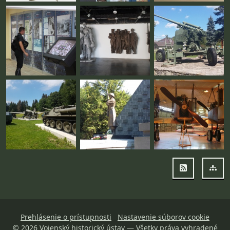
RSS
Map
Prehlásenie o prístupnosti
Nastavenie súborov cookie
© 2026
Vojenský historický ústav
— Všetky práva vyhradené