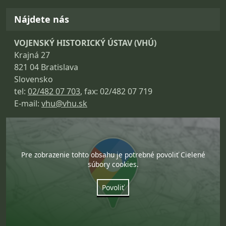
Nájdete nás
VOJENSKÝ HISTORICKÝ ÚSTAV (VHÚ)
Krajná 27
821 04 Bratislava
Slovensko
tel:
02/482 07 703
, fax: 02/482 07 719
E-mail:
vhu@vhu.sk
Pre zobrazenie tohto obsahu je potrebné povoliť Cielené
súbory cookies.
Povoliť