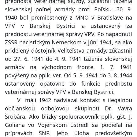
prednosta veterinárnej služby, zúčastnil ťaženia
slovenskej poľnej armády proti Poľsku. 30. 9.
1940 bol premiestnený z MNO v Bratislave na
VPV v Banskej Bystrici a ustanovený za
prednostu veterinárnej správy VPV. Po napadnutí
ZSSR nacistickým Nemeckom v júni 1941, sa ako
pridelený dôstojník Veliteľstva armády, zúčastnil
od 27. 6. 1941 do 4. 9. 1941 ťaženia slovenskej
armády na východnom fronte. 1. 7. 1941
povýšený na pplk. vet. Od 5. 9. 1941 do 3. 8. 1944
ustanovený opätovne do funkcie prednostu
veterinárnej správy VPV v Banskej Bystrici.
V máji 1942 nadviazal kontakt s ilegálnou
občianskou odbojovou skupinou Dr. Vavra
Šrobára. Ako blízky spolupracovník pplk. gšt. J.
Goliana vo Vojenskom ústredí sa podieľal na
prípravách SNP. Jeho úloha predovšetkým