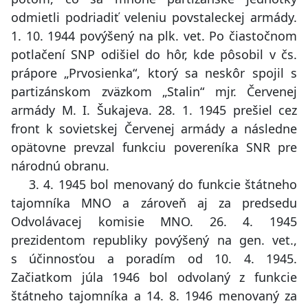
odmietli podriadiť veleniu povstaleckej armády.
1. 10. 1944 povýšený na plk. vet. Po čiastočnom
potlačení SNP odišiel do hôr, kde pôsobil v čs.
prápore „Prvosienka“, ktorý sa neskôr spojil s
partizánskom zväzkom „Stalin“ mjr. Červenej
armády M. I. Šukajeva. 28. 1. 1945 prešiel cez
front k sovietskej Červenej armády a následne
opätovne prevzal funkciu povereníka SNR pre
národnú obranu.
3. 4. 1945 bol menovaný do funkcie štátneho
tajomníka MNO a zároveň aj za predsedu
Odvolávacej komisie MNO. 26. 4. 1945
prezidentom republiky povýšený na gen. vet.,
s účinnosťou a poradím od 10. 4. 1945.
Začiatkom júla 1946 bol odvolaný z funkcie
štátneho tajomníka a 14. 8. 1946 menovaný za