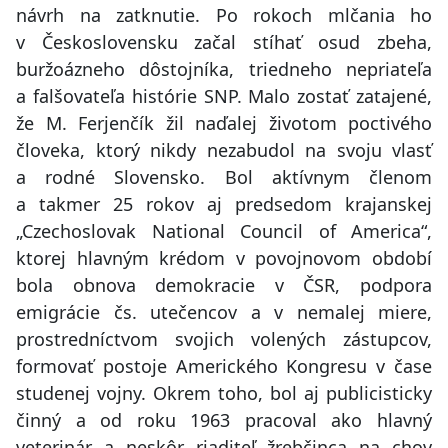
návrh na zatknutie. Po rokoch mlčania ho
v Československu začal stíhať osud zbeha,
buržoázneho dôstojníka, triedneho nepriateľa
a falšovateľa histórie SNP. Malo zostať zatajené,
že M. Ferjenčík žil naďalej životom poctivého
človeka, ktorý nikdy nezabudol na svoju vlasť
a rodné Slovensko. Bol aktívnym členom
a takmer 25 rokov aj predsedom krajanskej
„Czechoslovak National Council of America“,
ktorej hlavným krédom v povojnovom období
bola obnova demokracie v ČSR, podpora
emigrácie čs. utečencov a v nemalej miere,
prostredníctvom svojich volených zástupcov,
formovať postoje Amerického Kongresu v čase
studenej vojny. Okrem toho, bol aj publicisticky
činný a od roku 1963 pracoval ako hlavný
veterinár a neskôr riaditeľ žrebčinca na chov