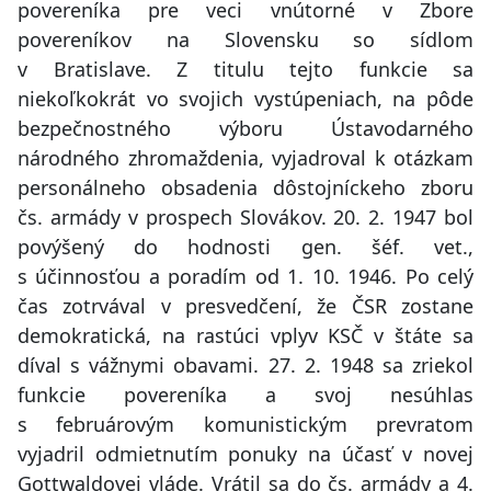
povereníka pre veci vnútorné v Zbore
povereníkov na Slovensku so sídlom
v Bratislave. Z titulu tejto funkcie sa
niekoľkokrát vo svojich vystúpeniach, na pôde
bezpečnostného výboru Ústavodarného
národného zhromaždenia, vyjadroval k otázkam
personálneho obsadenia dôstojníckeho zboru
čs. armády v prospech Slovákov. 20. 2. 1947 bol
povýšený do hodnosti gen. šéf. vet.,
s účinnosťou a poradím od 1. 10. 1946. Po celý
čas zotrvával v presvedčení, že ČSR zostane
demokratická, na rastúci vplyv KSČ v štáte sa
díval s vážnymi obavami. 27. 2. 1948 sa zriekol
funkcie povereníka a svoj nesúhlas
s februárovým komunistickým prevratom
vyjadril odmietnutím ponuky na účasť v novej
Gottwaldovej vláde. Vrátil sa do čs. armády a 4.