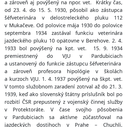
a zároveň aj povýšený na npor. vet. Krátky čas,
od 23. 4. do 15. 5. 1930, pôsobil ako zástupca
šéfveterinára v delostreleckého pluku 112
v Mukačeve. Od polovice mája 1930 do polovice
septembra 1934 zastával funkciu veterinára
jazdeckého pluku 10 opätovne v Berehove. 2. 4.
1933 bol povýšený na kpt. vet. 15. 9. 1934
premiestnený do VJU v Pardubiciach
a ustanovený do funkcie zástupcu šéfveterinára
a zároveň profesora hipológie v školách
a kurzoch VJU. 1. 4. 1937 povýšený na škpt. vet.
V tomto služobnom zaradení zotrval až do 21. 3.
1939, keď ako slovenský štátny príslušník bol po
rozbití ČSR prepustený z vojenský činnej služby
v Protektoráte. V čase svojho pôsobenia
v Pardubiciach sa aktívne zúčastňoval na
jazdeckých dostihoch v Prahe – Chuchli,