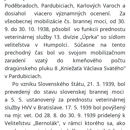
Poděbradoch, Pardubiciach, Karlových Varoch a
dosiahol viacero významných ocenení. Za
všeobecnej mobilizácie čs. brannej moci, od 30.
9. do 30. 10. 1938, pôsobil vo funkcii prednostu
veterinárnej služby 13. divízie „Úprka“ so sídlom
veliteľstva v Humpolci. Súčasne na tento
prechodný čas bol vo svojom mobilizačnom
zaradení vzatý do kmeňového počtu
dragúnskeho pluku 8 „Kniežaťa Václava Svätého“
v Pardubiciach.
Po vzniku Slovenského štátu, 21. 3. 1939, bol
prevedený do stavu slovenskej brannej moci
a 5. 5. ustanovený za prednostu veterinárnej
služby HVV v Bratislave. 17. 5. 1939 bol povýšený
na mjr. vet. Od 28. 8. do 30. 9. 1939 pridelený k
Veliteľstvu „Bernolák“, v rámci ktorého sa, ako