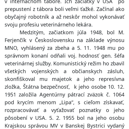
v internačnom tábore. Ich začiatky v USA po
prepustení z tábora boli veľmi ťažké. Začínal ako
obyčajný robotník a až neskôr mohol vykonávať
svoju profesiu veterinárneho lekára.
Medzitým, začiatkom júla 1948, bol M.
Ferjenčík v Československu na základe výnosu
MNO, vyhlásený za zbeha a 5. 11. 1948 mu po
správnom konaní odňali voj. hodnosť gen. šéfa
veterinárnej služby. Komunistický režim ho zbavil
všetkých vojenských a občianskych zásluh,
skonfiškoval mu majetok a jeho represívna
zložka, Štátna bezpečnosť, k jeho osobe 10. 12.
1951 založila Agentúrny pátrací zväzok č. 1064
pod krycím menom „Lipa“, s cieľom získavať,
rozpracovávať a vyťažovať poznatky o jeho
pôsobení v USA. 5. 2. 1955 bol na jeho osobu
Krajskou správou MV v Banskej Bystrici vydaný