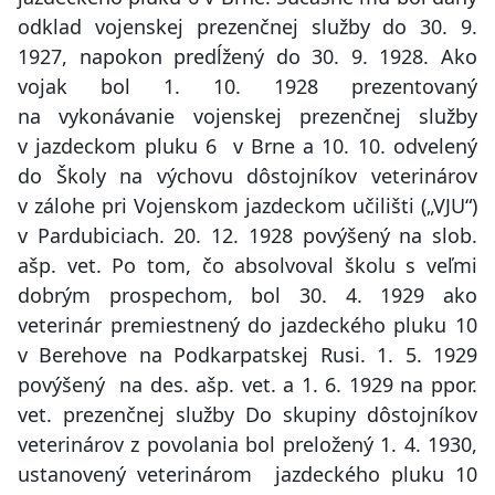
odklad vojenskej prezenčnej služby do 30. 9.
1927, napokon predĺžený do 30. 9. 1928. Ako
vojak bol 1. 10. 1928 prezentovaný
na vykonávanie vojenskej prezenčnej služby
v jazdeckom pluku 6 v Brne a 10. 10. odvelený
do Školy na výchovu dôstojníkov veterinárov
v zálohe pri Vojenskom jazdeckom učilišti („VJU“)
v Pardubiciach. 20. 12. 1928 povýšený na slob.
ašp. vet. Po tom, čo absolvoval školu s veľmi
dobrým prospechom, bol 30. 4. 1929 ako
veterinár premiestnený do jazdeckého pluku 10
v Berehove na Podkarpatskej Rusi. 1. 5. 1929
povýšený na des. ašp. vet. a 1. 6. 1929 na ppor.
vet. prezenčnej služby Do skupiny dôstojníkov
veterinárov z povolania bol preložený 1. 4. 1930,
ustanovený veterinárom jazdeckého pluku 10