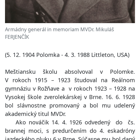
Armádny generál in memoriam MVDr. Mikuláš
FERJENČÍK
(5. 12. 1904 Polomka - 4. 3. 1988 Littleton, USA)
Meštiansku školu absolvoval v Polomke.
V rokoch 1915 – 1923 študoval na Reálnom
gymnáziu v Rožňave a v rokoch 1923 – 1928 na
Vysokej škole zverolekárskej v Brne. 16. 6. 1928
bol slávnostne promovaný a bol mu udelený
akademický titul MVDr.
Ako nováčik 14. 4. 1926 odvedený do čs.
brannej moci, s predurčením do 4. eskadróny
jazdeckého pluku 6 v Brne. Súčasne mu bol daný