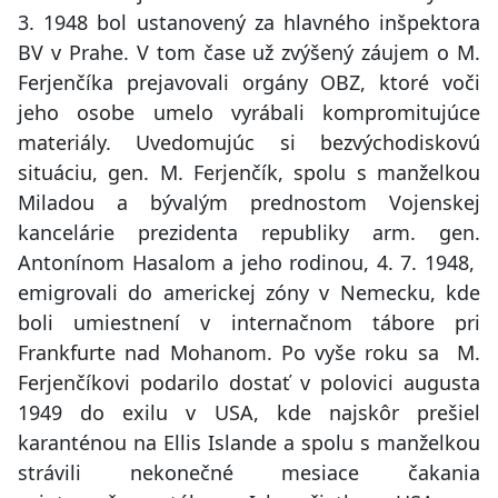
3. 1948 bol ustanovený za hlavného inšpektora
BV v Prahe. V tom čase už zvýšený záujem o M.
Ferjenčíka prejavovali orgány OBZ, ktoré voči
jeho osobe umelo vyrábali kompromitujúce
materiály. Uvedomujúc si bezvýchodiskovú
situáciu, gen. M. Ferjenčík, spolu s manželkou
Miladou a bývalým prednostom Vojenskej
kancelárie prezidenta republiky arm. gen.
Antonínom Hasalom a jeho rodinou, 4. 7. 1948,
emigrovali do americkej zóny v Nemecku, kde
boli umiestnení v internačnom tábore pri
Frankfurte nad Mohanom. Po vyše roku sa M.
Ferjenčíkovi podarilo dostať v polovici augusta
1949 do exilu v USA, kde najskôr prešiel
karanténou na Ellis Islande a spolu s manželkou
strávili nekonečné mesiace čakania