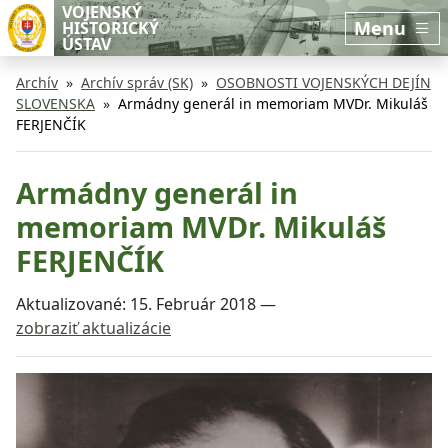
Preskočiť na hlavný obsah
Preskočiť na bočnú lištu
VOJENSKÝ
Menu
HISTORICKÝ
ÚSTAV
Archív
Archív správ (SK)
OSOBNOSTI VOJENSKÝCH DEJÍN
SLOVENSKA
Armádny generál in memoriam MVDr. Mikuláš
FERJENČÍK
Armádny generál in
memoriam MVDr. Mikuláš
FERJENČÍK
Aktualizované:
15. Február 2018
—
zobraziť aktualizácie