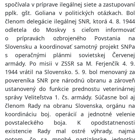
spočívala v príprave ilegálnej siete a zastupovaní
pplk. gšt. Goliana v politických otázkach. Bol
členom delegácie ilegálnej SNR, ktorá 4. 8. 1944
odletela do Moskvy s cieľom informovať
o prípravách ozbrojeného Povstania na
Slovensku a koordinovať samotný projekt SNPa
s operačnými plánmi sovietskej Červenej
armády. Po misii v ZSSR sa M. Ferjenčík 4. 9.
1944 vrátil na Slovensko. 5. 9. bol menovaný za
povereníka SNR pre národnú obranu a zároveň
ustanovený do funkcie prednostu veterinárnej
správy Veliteľstva 1. čs. armády. Súčasne bol aj
členom Rady na obranu Slovenska, orgánu na
koordináciu boj. operácií a jednotné velenie
povstaleckého boja. K opodstatnenosti
existencie Rady mal ostré výhrady, najmä
potom, čo sa mnohé partizánske jednotky