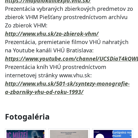
https://mapalokalitexpo.vhu.sk/
Prezentácia vybraných zbierkových predmetov zo
zbierok VHM Piešťany prostredníctvom archívu
Zo zbierok VHM:
http://www.vhu.sk/zo-zbierok-vhm/
Prezentácia, premietanie filmov VHÚ nahratých
na Youtube kanáli VHÚ Bratislava:
https://www.youtube.com/channel/UCSDiaT4kQ
Prezentácia kníh VHÚ prostredníctvom
internetovej stránky www.vhu.sk:
http://www.vhu.sk/501-sk/syntezy-monografie-
a-zborniky-vhu-od-roku-1993/
Fotogaléria