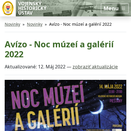
Preskočiť na hlavný obsah
Preskočiť na bočnú lištu
VOJENSKÝ
Menu
HISTORICKÝ
ÚSTAV
Novinky
Novinky
Avízo - Noc múzeí a galérií 2022
Avízo - Noc múzeí a galérií
2022
Aktualizované:
12. Máj 2022
—
zobraziť aktualizácie