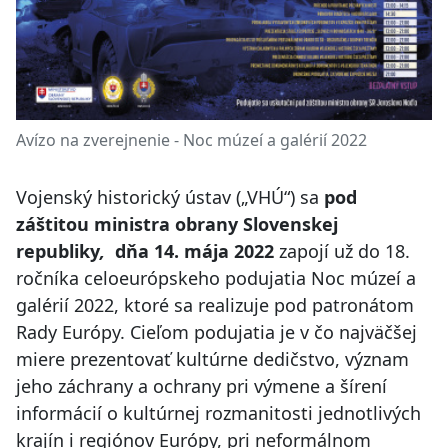
Avízo na zverejnenie - Noc múzeí a galérií 2022
Vojenský historický ústav („VHÚ“) sa
pod
záštitou ministra obrany Slovenskej
republiky
,
dňa 14. mája 2022
zapojí už do 18.
ročníka celoeurópskeho podujatia Noc múzeí a
galérií 2022, ktoré sa realizuje pod patronátom
Rady Európy. Cieľom podujatia je v čo najväčšej
miere prezentovať kultúrne dedičstvo, význam
jeho záchrany a ochrany pri výmene a šírení
informácií o kultúrnej rozmanitosti jednotlivých
krajín i regiónov Európy, pri neformálnom