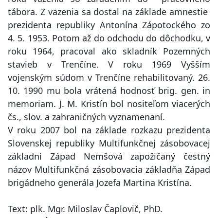
tábora. Z väzenia sa dostal na základe amnestie
prezidenta republiky Antonína Zápotockého zo
4. 5. 1953. Potom až do odchodu do dôchodku, v
roku 1964, pracoval ako skladník Pozemných
stavieb v Trenčíne. V roku 1969 Vyšším
vojenským súdom v Trenčíne rehabilitovaný. 26.
10. 1990 mu bola vrátená hodnosť brig. gen. in
memoriam. J. M. Kristín bol nositeľom viacerých
čs., slov. a zahraničných vyznamenaní.
V roku 2007 bol na základe rozkazu prezidenta
Slovenskej republiky Multifunkčnej zásobovacej
základni Západ Nemšová zapožičaný čestný
názov Multifunkčná zásobovacia základňa Západ
brigádneho generála Jozefa Martina Kristína.
Text: plk. Mgr. Miloslav Čaplovič, PhD.