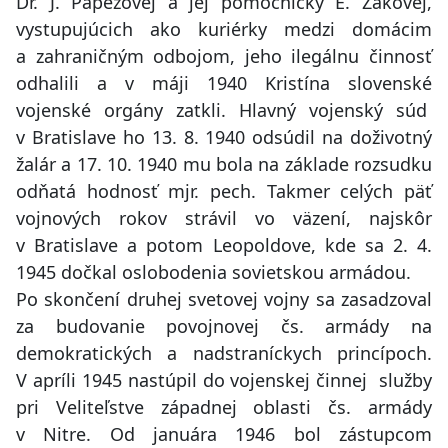
Dr. J. Papežovej a jej pomocníčky E. Žákovej,
vystupujúcich ako kuriérky medzi domácim
a zahraničným odbojom, jeho ilegálnu činnosť
odhalili a v máji 1940 Kristína slovenské
vojenské orgány zatkli. Hlavný vojenský súd
v Bratislave ho 13. 8. 1940 odsúdil na doživotný
žalár a 17. 10. 1940 mu bola na základe rozsudku
odňatá hodnosť mjr. pech. Takmer celých päť
vojnových rokov strávil vo väzení, najskôr
v Bratislave a potom Leopoldove, kde sa 2. 4.
1945 dočkal oslobodenia sovietskou armádou.
Po skončení druhej svetovej vojny sa zasadzoval
za budovanie povojnovej čs. armády na
demokratických a nadstraníckych princípoch.
V apríli 1945 nastúpil do vojenskej činnej služby
pri Veliteľstve západnej oblasti čs. armády
v Nitre. Od januára 1946 bol zástupcom