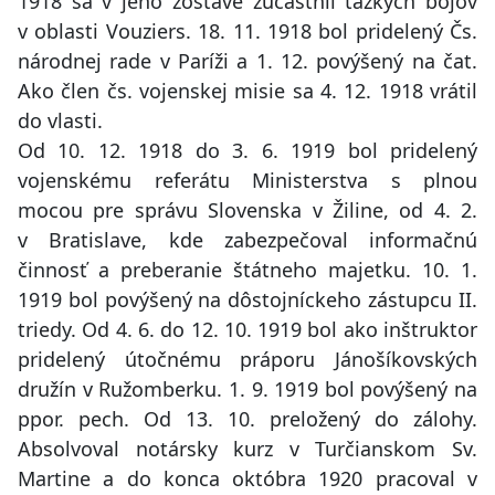
1918 sa v jeho zostave zúčastnil ťažkých bojov
v oblasti Vouziers. 18. 11. 1918 bol pridelený Čs.
národnej rade v Paríži a 1. 12. povýšený na čat.
Ako člen čs. vojenskej misie sa 4. 12. 1918 vrátil
do vlasti.
Od 10. 12. 1918 do 3. 6. 1919 bol pridelený
vojenskému referátu Ministerstva s plnou
mocou pre správu Slovenska v Žiline, od 4. 2.
v Bratislave, kde zabezpečoval informačnú
činnosť a preberanie štátneho majetku. 10. 1.
1919 bol povýšený na dôstojníckeho zástupcu II.
triedy. Od 4. 6. do 12. 10. 1919 bol ako inštruktor
pridelený útočnému práporu Jánošíkovských
družín v Ružomberku. 1. 9. 1919 bol povýšený na
ppor. pech. Od 13. 10. preložený do zálohy.
Absolvoval notársky kurz v Turčianskom Sv.
Martine a do konca októbra 1920 pracoval v