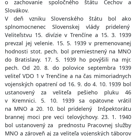
o zachovanie spoločného štátu Čechov a
Slovákov.
V deň vzniku Slovenského štátu bol ako
splnomocnenec Slovenskej vlády pridelený
Veliteľstvu 15. divízie v Trenčíne a 15. 3. 1939
prevzal jej velenie. 15. 5. 1939 v premenovanej
hodnosti stot. pech. bol premiestnený na MNO
do Bratislavy. 17. 5. 1939 ho povýšili na mjr.
pech. Od 20. 8. do polovice septembra 1939
veliteľ VDO 1 v Trenčíne a na čas mimoriadnych
vojenských opatrení od 16. 9. do 4. 10. 1939 bol
ustanovený za veliteľa pešieho pluku 46
v Kremnici. 5. 10. 1939 sa opätovne vrátil
na MNO a 20. 10. bol pridelený Inšpektorátu
brannej moci pre veci telovýchovy. 23. 1. 1940
bol ustanovený za prednostu Pracovnej služby
MNO a zároveň aj za veliteľa vojenských táborov