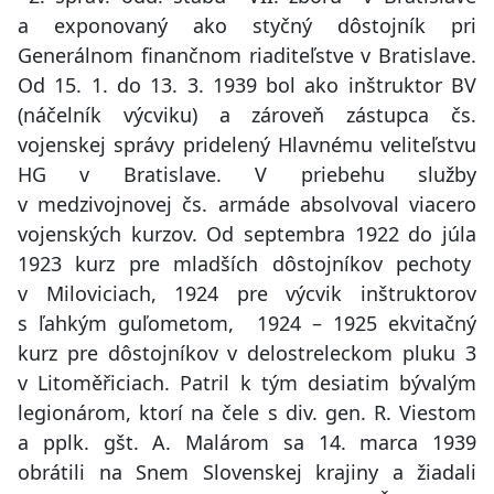
a exponovaný ako styčný dôstojník pri
Generálnom finančnom riaditeľstve v Bratislave.
Od 15. 1. do 13. 3. 1939 bol ako inštruktor BV
(náčelník výcviku) a zároveň zástupca čs.
vojenskej správy pridelený Hlavnému veliteľstvu
HG v Bratislave. V priebehu služby
v medzivojnovej čs. armáde absolvoval viacero
vojenských kurzov. Od septembra 1922 do júla
1923 kurz pre mladších dôstojníkov pechoty
v Miloviciach, 1924 pre výcvik inštruktorov
s ľahkým guľometom, 1924 – 1925 ekvitačný
kurz pre dôstojníkov v delostreleckom pluku 3
v Litoměřiciach. Patril k tým desiatim bývalým
legionárom, ktorí na čele s div. gen. R. Viestom
a pplk. gšt. A. Malárom sa 14. marca 1939
obrátili na Snem Slovenskej krajiny a žiadali