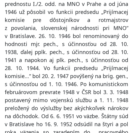
prednostu I./2. odd. na MNO v Prahe a od júna
1946 už pôsobil vo funkcii predsedu „Prijímacej
komisie pre dôstojníkov a rotmajstrov
z povolania, slovenskej národnosti pri MNO“
v Bratislave. 26. 10. 1946 bol renominovaný do
hodnosti mjr. pech., s účinnosťou od 28. 10.
1938, ďalej pplk. pech., s účinnosťou od 28. 10.
1941 a napokon aj plk. pech., s účinnosťou od
28. 10. 1944. Vo funkcii predsedu „Prijímacej
komisie...“ bol 20. 2. 1947 povýšený na brig. gen.,
s účinnosťou od 1. 10. 1946. Po komunistickom
februárovom prevrate 1948 v ČSR bol 3. 3. 1948
postavený mimo vojenskú službu a 1. 11. 1948
preložený do výslužby bez akýchkoľvek nárokov
na dôchodok. Od 6. 6. 1951 vo väzbe. Štátny súd
v Bratislave ho 16. 9. 1952 odsúdil na štyri a pol
roka väzenia so zaradením do pracovného