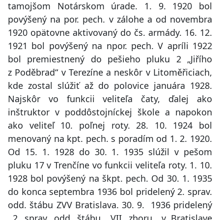
tamojšom Notárskom úrade. 1. 9. 1920 bol
povýšený na por. pech. v zálohe a od novembra
1920 opätovne aktivovaný do čs. armády. 16. 12.
1921 bol povýšený na npor. pech. V apríli 1922
bol premiestnený do pešieho pluku 2 „Jiřího
z Poděbrad“ v Terezíne a neskôr v Litoměřiciach,
kde zostal slúžiť až do polovice januára 1928.
Najskôr vo funkcii veliteľa čaty, ďalej ako
inštruktor v poddôstojníckej škole a napokon
ako veliteľ 10. poľnej roty. 28. 10. 1924 bol
menovaný na kpt. pech. s poradím od 1. 2. 1920.
Od 15. 1. 1928 do 30. 1. 1935 slúžil v pešom
pluku 17 v Trenčíne vo funkcii veliteľa roty. 1. 10.
1928 bol povýšený na škpt. pech. Od 30. 1. 1935
do konca septembra 1936 bol pridelený 2. sprav.
odd. štábu ZVV Bratislava. 30. 9. 1936 pridelený
2. sprav. odd. štábu VII. zboru v Bratislave