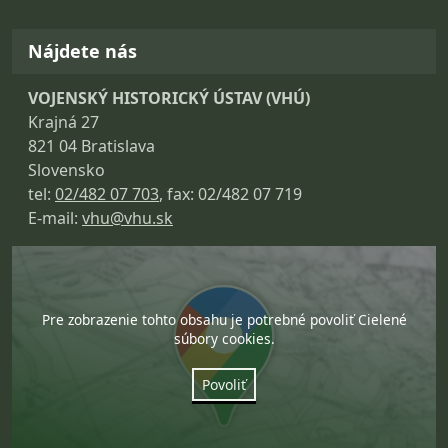
Nájdete nás
VOJENSKÝ HISTORICKÝ ÚSTAV (VHÚ)
Krajná 27
821 04 Bratislava
Slovensko
tel:
02/482 07 703
, fax: 02/482 07 719
E-mail:
vhu@vhu.sk
Pre zobrazenie tohto obsahu je potrebné povoliť Cielené
súbory cookies.
Povoliť