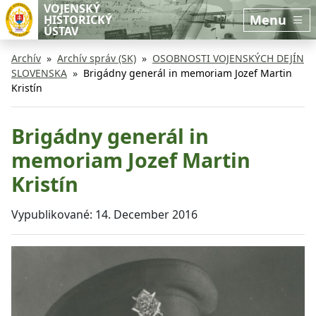
Preskočiť na hlavný obsah
Preskočiť na bočnú lištu
VOJENSKÝ
Menu
HISTORICKÝ
ÚSTAV
Archív
Archív správ (SK)
OSOBNOSTI VOJENSKÝCH DEJÍN
SLOVENSKA
Brigádny generál in memoriam Jozef Martin
Kristín
Brigádny generál in
memoriam Jozef Martin
Kristín
Vypublikované:
14. December 2016