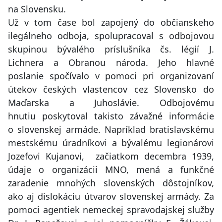
na Slovensku.
Už v tom čase bol zapojený do občianskeho
ilegálneho odboja, spolupracoval s odbojovou
skupinou bývalého príslušníka čs. légií J.
Lichnera a Obranou národa. Jeho hlavné
poslanie spočívalo v pomoci pri organizovaní
útekov českých vlastencov cez Slovensko do
Maďarska a Juhoslávie. Odbojovému
hnutiu poskytoval takisto závažné informácie
o slovenskej armáde. Napríklad bratislavskému
mestskému úradníkovi a bývalému legionárovi
Jozefovi Kujanovi, začiatkom decembra 1939,
údaje o organizácii MNO, mená a funkčné
zaradenie mnohých slovenských dôstojníkov,
ako aj dislokáciu útvarov slovenskej armády. Za
pomoci agentiek nemeckej spravodajskej služby