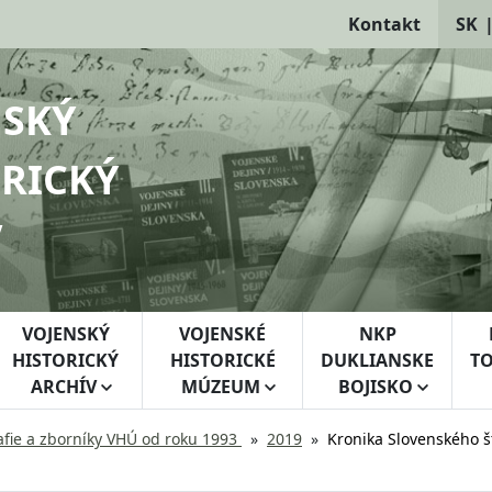
Kontakt
SK
NSKÝ
RICKÝ
V
VOJENSKÝ
VOJENSKÉ
NKP
HISTORICKÝ
HISTORICKÉ
DUKLIANSKE
TO
ARCHÍV
MÚZEUM
BOJISKO
fie a zborníky VHÚ od roku 1993
2019
Kronika Slovenského š