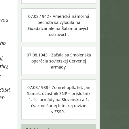
07.08.1942 - Americká námorná
ivou
pechota sa vylodila na
Guadalcanale na Šalamúnových
ostrovoch.
ého
07.08.1943 - Začala sa Smolenská
í,
operácia sovietskej Červenej
iky,
armády.
,
07.08.1988 - Zomrel pplk. let. Ján
 ZSSR
Samaš, účastník SNP – príslušník
len
1. čs. armády na Slovensku a 1.
čs. zmiešanej leteckej divízie
v ZSSR.