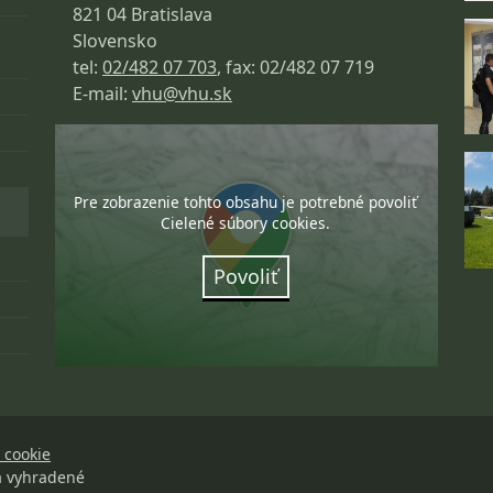
821 04 Bratislava
Slovensko
tel:
02/482 07 703
, fax: 02/482 07 719
E-mail:
vhu@vhu.sk
Pre zobrazenie tohto obsahu je potrebné povoliť
Cielené súbory cookies.
Povoliť
 cookie
a vyhradené