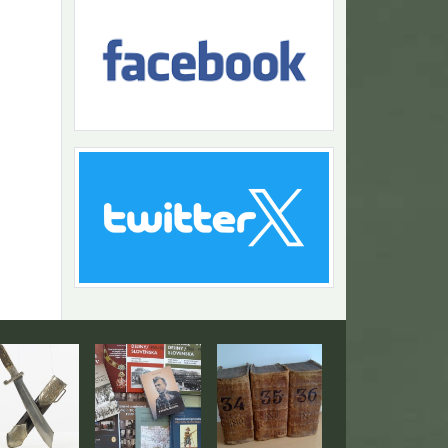
Návrat na začiatok stránky
togaléria