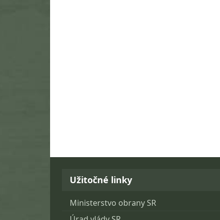
Užitočné linky
Ministerstvo obrany SR
Úrad vlády SR