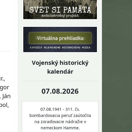
Vojenský historický
kalendár
r.,
Igor
07.08.2026
 Ján
bol,
07.08.1941 - 311. čs.
bombardovacia peruť zaútočila
na zoraďovacie nádražie v
nemeckom Hamme.