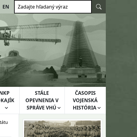
Vyhľadať
EN
Zadajte hľadaný výraz
NKP
STÁLE
ČASOPIS
KAJÍK
OPEVNENIA V
VOJENSKÁ
SPRÁVE VHÚ
HISTÓRIA
tátu