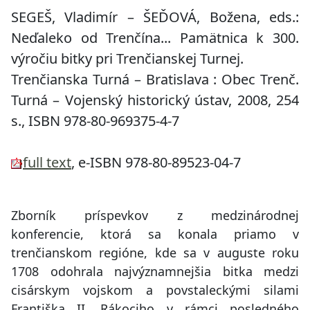
SEGEŠ, Vladimír – ŠEĎOVÁ, Božena, eds.:
Neďaleko od Trenčína...
Pamätnica k 300.
výročiu bitky pri Trenčianskej Turnej.
Trenčianska Turná – Bratislava : Obec Trenč.
Turná – Vojenský historický ústav, 2008, 254
s., ISBN 978-80-969375-4-7
full text
, e-ISBN 978-80-89523-04-7
Zborník príspevkov z medzinárodnej
konferencie, ktorá sa konala priamo v
trenčianskom regióne, kde sa v auguste roku
1708 odohrala najvýznamnejšia bitka medzi
cisárskym vojskom a povstaleckými silami
Františka II. Rákociho v rámci posledného