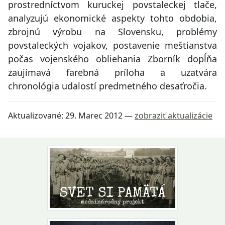
prostredníctvom kuruckej povstaleckej tlače,
analyzujú ekonomické aspekty tohto obdobia,
zbrojnú výrobu na Slovensku, problémy
povstaleckých vojakov, postavenie meštianstva
počas vojenského obliehania Zborník dopĺňa
zaujímavá farebná príloha a uzatvára
chronológia udalostí predmetného desaťročia.
Aktualizované:
29. Marec 2012
—
zobraziť aktualizácie
Návrat na začiatok stránky