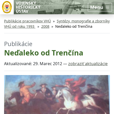
Preskočiť na hlavný obsah
Preskočiť na bočnú lištu
VOJENSKÝ
Menu
HISTORICKÝ
ÚSTAV
Publikácie pracovníkov VHÚ
Syntézy, monografie a zborníky
VHÚ od roku 1993
2008
Neďaleko od Trenčína
Publikácie
Neďaleko od Trenčína
Aktualizované:
29. Marec 2012
—
zobraziť aktualizácie