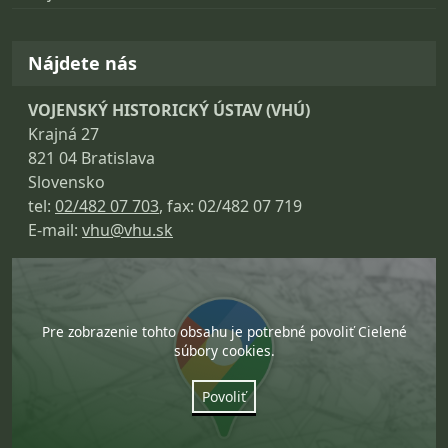
Nájdete nás
VOJENSKÝ HISTORICKÝ ÚSTAV (VHÚ)
Krajná 27
821 04 Bratislava
Slovensko
tel:
02/482 07 703
, fax: 02/482 07 719
E-mail:
vhu@vhu.sk
Pre zobrazenie tohto obsahu je potrebné povoliť Cielené
súbory cookies.
Povoliť