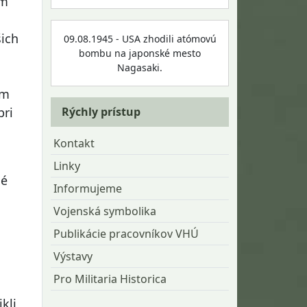
om
šich
09.08.1945 - USA zhodili atómovú
bombu na japonské mesto
Nagasaki.
ym
Rýchly prístup
pri
Kontakt
Linky
né
Informujeme
Vojenská symbolika
Publikácie pracovníkov VHÚ
Výstavy
Pro Militaria Historica
kli