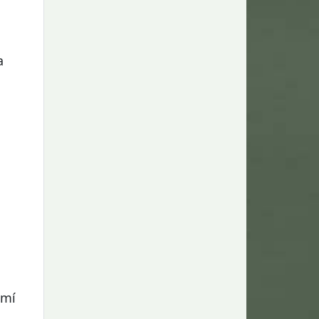
Návrat na začiatok stránky
a
emí