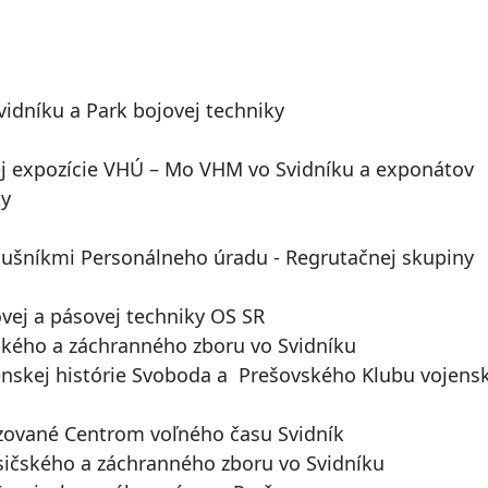
vidníku a Park bojovej techniky
 expozície VHÚ – Mo VHM vo Svidníku a exponátov
ky
lušníkmi Personálneho úradu - Regrutačnej skupiny
vej a pásovej techniky OS SR
ského a záchranného zboru vo Svidníku
enskej histórie Svoboda a Prešovského Klubu vojens
izované Centrom voľného času Svidník
čského a záchranného zboru vo Svidníku