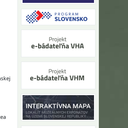
nskej
zea