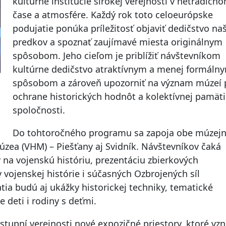
kultúrne inštitúcie širokej verejnosti v netradičn
čase a atmosfére. Každý rok toto celoeurópske
podujatie ponúka príležitosť objaviť dedičstvo na
predkov a spoznať zaujímavé miesta originálnym
spôsobom. Jeho cieľom je priblížiť návštevníkom
kultúrne dedičstvo atraktívnym a menej formáln
spôsobom a zároveň upozorniť na význam múzeí 
ochrane historických hodnôt a kolektívnej pamäti
spoločnosti.
Do tohtoročného programu sa zapoja obe múzej
zea (VHM) – Piešťany aj Svidník. Návštevníkov čaká
a vojenskú históriu, prezentáciu zbierkových
 vojenskej histórie i súčasných Ozbrojených síl
tia budú aj ukážky historickej techniky, tematické
e deti i rodiny s deťmi.
ístupní verejnosti nové expozičné priestory, ktoré vzni