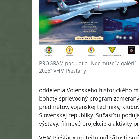
PROGRAM podujatia „Noc múzeí a galérií
2026“ VHM Piešťany
oddelenia Vojenského historického mú
bohatý sprievodný program zameraný n
predmetov, vojenskej techniky, klubov
Slovenskej republiky. Súčasťou poduja
výstavy, filmové projekcie a aktivity pr
VHM Piešťany pri tejto príležitosti spr