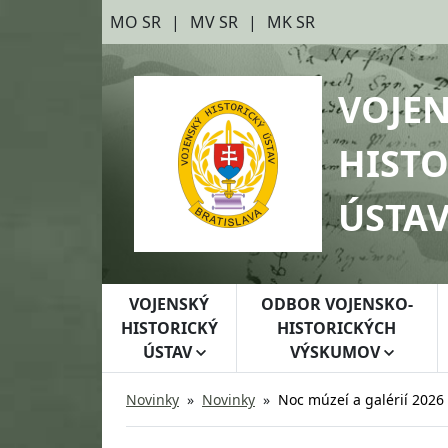
Preskočiť na hlavný obsah
Preskočiť na bočnú lištu
MO SR
MV SR
MK SR
VOJE
HISTO
ÚSTA
VOJENSKÝ
ODBOR VOJENSKO-
HISTORICKÝ
HISTORICKÝCH
ÚSTAV
VÝSKUMOV
Novinky
Novinky
Noc múzeí a galérií 2026