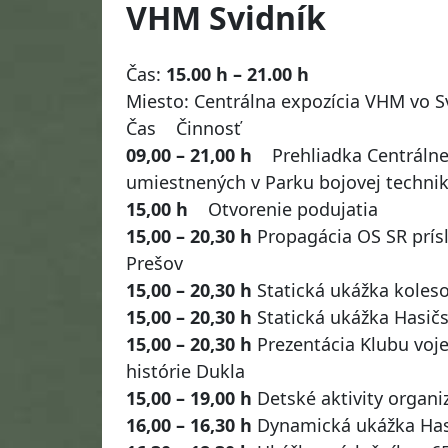
VHM Svidník
Čas:
15.00 h – 21.00 h
Miesto: Centrálna expozícia VHM vo S
Čas Činnosť
09,00 – 21,00 h
Prehliadka Centrálnej
umiestnených v Parku bojovej techni
15,00 h
Otvorenie podujatia
15,00 – 20,30 h
Propagácia OS SR prís
Prešov
15,00 – 20,30 h
Statická ukážka koleso
15,00 – 20,30 h
Statická ukážka Hasič
15,00 – 20,30 h
Prezentácia Klubu voj
histórie Dukla
15,00 – 19,00 h
Detské aktivity organ
16,00 – 16,30 h
Dynamická ukážka Hasi