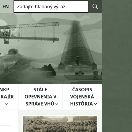
Vyhľadať
EN
Zadajte hľadaný výraz
NKP
STÁLE
ČASOPIS
KAJÍK
OPEVNENIA V
VOJENSKÁ
SPRÁVE VHÚ
HISTÓRIA