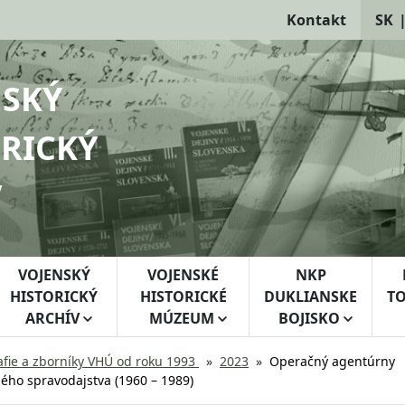
Kontakt
SK
NSKÝ
RICKÝ
V
VOJENSKÝ
VOJENSKÉ
NKP
HISTORICKÝ
HISTORICKÉ
DUKLIANSKE
TO
ARCHÍV
MÚZEUM
BOJISKO
fie a zborníky VHÚ od roku 1993
2023
Operačný agentúrny
ho spravodajstva (1960 – 1989)