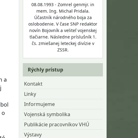
08.08.1993 - Zomrel genmjr. in
mem. Ing. Michal Pridala.
Účastník národného boja za
oslobodenie. V čase SNP redaktor
novín Bojovník a veliteľ vojenskej
tlačiarne. Následne príslušník 1.
čs. zmiešanej leteckej divízie v
ZSSR.
Rýchly prístup
h a
Kontakt
j
Linky
Informujeme
 bol
 o
Vojenská symbolika
Publikácie pracovníkov VHÚ
Výstavy
té