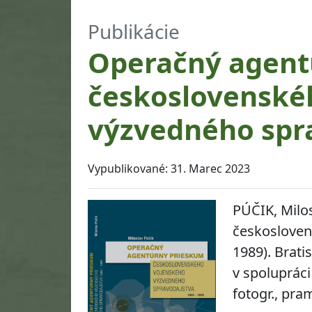
Publikácie
Operačný agent
československé
výzvedného spra
Vypublikované:
31. Marec 2023
PÚČIK, Milos
českosloven
1989).
Bratisl
v spolupráci
fotogr., pra