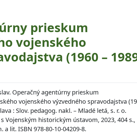
úrny prieskum
ho vojenského
vodajstva (1960 – 1989
lav.
Operačný agentúrny prieskum
ského vojenského výzvedného spravodajstva (19
ava : Slov. pedagog. nakl. – Mladé letá, s. r. o.
 s Vojenským historickým ústavom, 2023, 404 s.,
m. a lit. ISBN 978-80-10-04209-8.