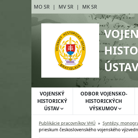
Preskočiť na hlavný obsah
Preskočiť na bočnú lištu
MO SR
MV SR
MK SR
VOJE
HISTO
ÚSTA
VOJENSKÝ
ODBOR VOJENSKO-
HISTORICKÝ
HISTORICKÝCH
ÚSTAV
VÝSKUMOV
Publikácie pracovníkov VHÚ
Syntézy, monogra
prieskum československého vojenského výzvedné