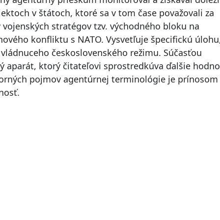
ektoch v štátoch, ktoré sa v tom čase považovali za
vy vojenských stratégov tzv. východného bloku na
ového konfliktu s NATO. Vysvetľuje špecifickú úlohu
o vládnuceho československého režimu. Súčasťou
 aparát, ktorý čitateľovi sprostredkúva ďalšie hodn
orných pojmov agentúrnej terminológie je prínosom
nosť.