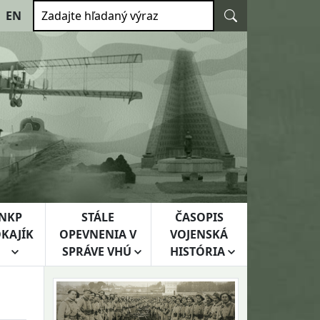
Vyhľadať
EN
Zadajte hľadaný výraz
NKP
STÁLE
ČASOPIS
KAJÍK
OPEVNENIA V
VOJENSKÁ
SPRÁVE VHÚ
HISTÓRIA