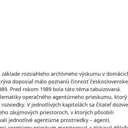
 základe rozsiahleho archívneho výskumu v domácic
dkrýva doposiaľ málo poznanú činnosť československe
1989. Pred rokom 1989 bola táto téma tabuizovaná.
blematiky operačného agentúrneho prieskumu, ktorý
ozviedky. V jednotlivých kapitolách sa čitateľ dozvie
jeho záujmových priestoroch, v ktorých pôsobili
ali jednotlivé agentúrne prostriedky – agenti,
čný agentúrny prieskum monitoroval a získaval dôleži