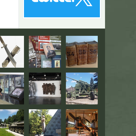
Návrat na začiatok stránky
togaléria