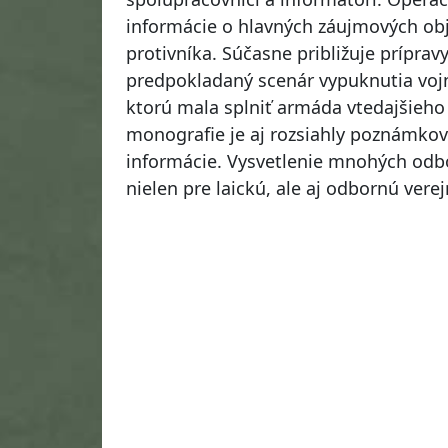
informácie o hlavných záujmových obj
protivníka. Súčasne približuje prípra
predpokladaný scenár vypuknutia vojn
ktorú mala splniť armáda vtedajšieh
monografie je aj rozsiahly poznámkový
informácie. Vysvetlenie mnohých odb
nielen pre laickú, ale aj odbornú verej
Návrat na začiatok stránky