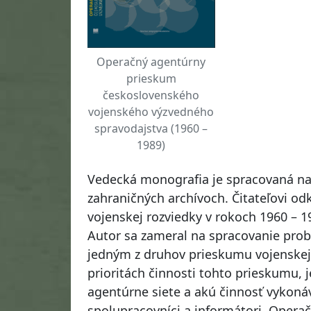
Operačný agentúrny
prieskum
československého
vojenského výzvedného
spravodajstva (1960 –
1989)
Vedecká monografia je spracovaná na
zahraničných archívoch. Čitateľovi o
vojenskej rozviedky v rokoch 1960 – 
Autor sa zameral na spracovanie pro
jedným z druhov prieskumu vojenskej r
prioritách činnosti tohto prieskumu, 
agentúrne siete a akú činnosť vykonáv
spolupracovníci a informátori. Opera