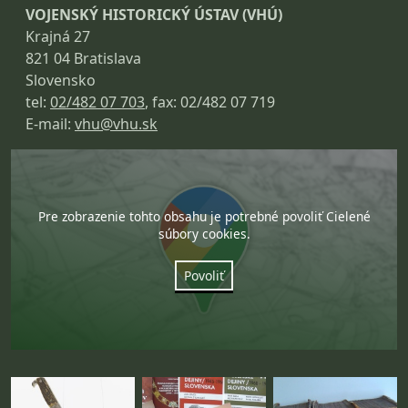
VOJENSKÝ HISTORICKÝ ÚSTAV (VHÚ)
Krajná 27
821 04 Bratislava
Slovensko
tel:
02/482 07 703
, fax: 02/482 07 719
E-mail:
vhu@vhu.sk
Pre zobrazenie tohto obsahu je potrebné povoliť Cielené
súbory cookies.
Povoliť
Fotogaléria