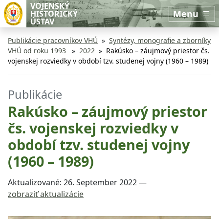
Preskočiť na hlavný obsah
Preskočiť na bočnú lištu
VOJENSKÝ
Menu
HISTORICKÝ
ÚSTAV
Publikácie pracovníkov VHÚ
Syntézy, monografie a zborníky
VHÚ od roku 1993
2022
Rakúsko – záujmový priestor čs.
vojenskej rozviedky v období tzv. studenej vojny (1960 – 1989)
Publikácie
Rakúsko – záujmový priestor
čs. vojenskej rozviedky v
období tzv. studenej vojny
(1960 – 1989)
Aktualizované:
26. September 2022
—
zobraziť aktualizácie