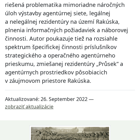
riešená problematika mimoriadne náročných
úloh výstavby agentúrnej siete, legálnej
a nelegálnej rezidentúry na území Rakúska,
plnenia informačných požiadaviek a náborovej
činnosti. Autor poukazuje tiež na rozsiahle
spektrum špecifickej činnosti príslušníkov
strategického a operačného agentúrneho
prieskumu, zmiešanej rezidentúry „Průsek“ a
agentúrnych prostriedkov pôsobiacich
v záujmovom priestore Rakúska.
Aktualizované:
26. September 2022
—
zobraziť aktualizácie
Návrat na začiatok stránky