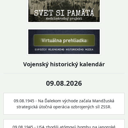
Vojenský historický kalendár
09.08.2026
09.08.1945 - Na Ďalekom východe začala Mandžuská
strategická útočná operácia ozbrojených síl ZSSR.
09.08.1945 - USA zhodili atómovú bombu na japonské