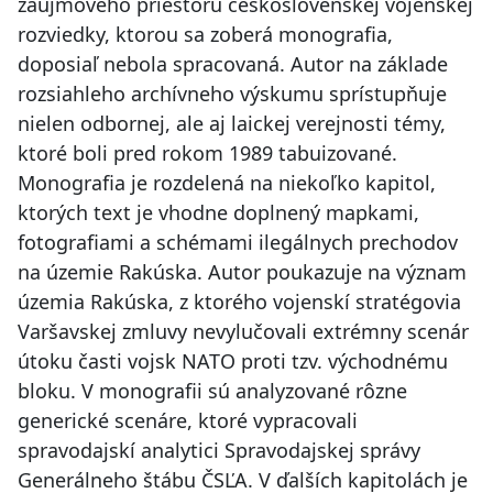
záujmového priestoru československej vojenskej
rozviedky, ktorou sa zoberá monografia,
doposiaľ nebola spracovaná. Autor na základe
rozsiahleho archívneho výskumu sprístupňuje
nielen odbornej, ale aj laickej verejnosti témy,
ktoré boli pred rokom 1989 tabuizované.
Monografia je rozdelená na niekoľko kapitol,
ktorých text je vhodne doplnený mapkami,
fotografiami a schémami ilegálnych prechodov
na územie Rakúska. Autor poukazuje na význam
územia Rakúska, z ktorého vojenskí stratégovia
Varšavskej zmluvy nevylučovali extrémny scenár
útoku časti vojsk NATO proti tzv. východnému
bloku. V monografii sú analyzované rôzne
generické scenáre, ktoré vypracovali
spravodajskí analytici Spravodajskej správy
Generálneho štábu ČSĽA. V ďalších kapitolách je