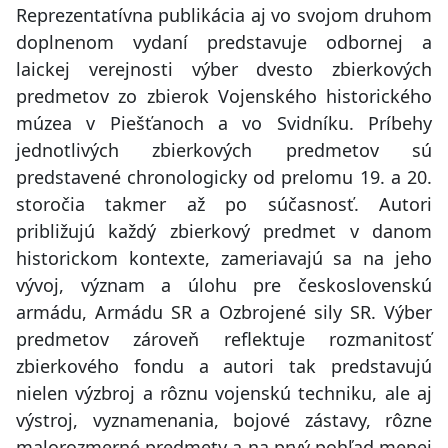
Reprezentatívna publikácia aj vo svojom druhom
doplnenom vydaní predstavuje odbornej a
laickej verejnosti výber dvesto zbierkových
predmetov zo zbierok Vojenského historického
múzea v Piešťanoch a vo Svidníku. Príbehy
jednotlivých zbierkových predmetov sú
predstavené chronologicky od prelomu 19. a 20.
storočia takmer až po súčasnosť. Autori
približujú každý zbierkový predmet v danom
historickom kontexte, zameriavajú sa na jeho
vývoj, význam a úlohu pre československú
armádu, Armádu SR a Ozbrojené sily SR. Výber
predmetov zároveň reflektuje rozmanitosť
zbierkového fondu a autori tak predstavujú
nielen výzbroj a rôznu vojenskú techniku, ale aj
výstroj, vyznamenania, bojové zástavy, rôzne
malorozmerné predmety a na prvý pohľad menej