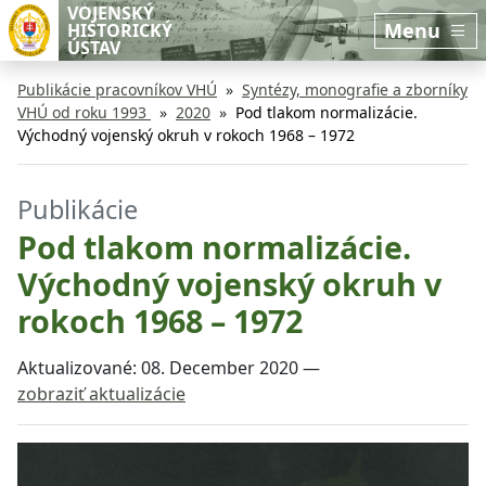
Preskočiť na hlavný obsah
Preskočiť na bočnú lištu
VOJENSKÝ
Menu
HISTORICKÝ
ÚSTAV
Publikácie pracovníkov VHÚ
Syntézy, monografie a zborníky
VHÚ od roku 1993
2020
Pod tlakom normalizácie.
Východný vojenský okruh v rokoch 1968 – 1972
Publikácie
Pod tlakom normalizácie.
Východný vojenský okruh v
rokoch 1968 – 1972
Aktualizované:
08. December 2020
—
zobraziť aktualizácie