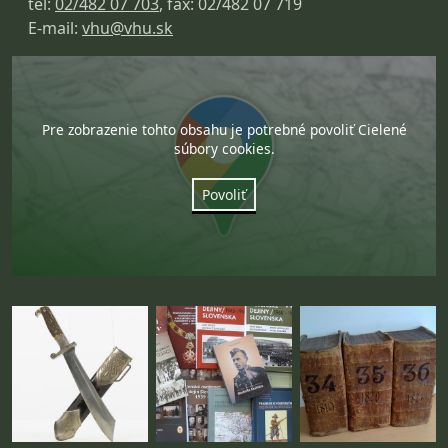
tel:
02/482 07 703
, fax: 02/482 07 719
E-mail:
vhu@vhu.sk
Pre zobrazenie tohto obsahu je potrebné povoliť Cielené
súbory cookies.
Povoliť
Fotogaléria