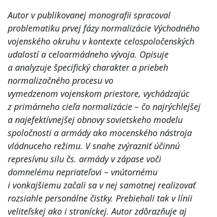
Autor v publikovanej monografii spracoval
problematiku prvej fázy normalizácie Východného
vojenského okruhu v kontexte celospoločenských
udalostí a celoarmádneho vývoja. Opisuje
a analyzuje špecifický charakter a priebeh
normalizačného procesu vo
vymedzenom vojenskom priestore, vychádzajúc
z primárneho cieľa normalizácie – čo najrýchlejšej
a najefektívnejšej obnovy sovietskeho modelu
spoločnosti a armády ako mocenského nástroja
vládnuceho režimu. V snahe zvýrazniť účinnú
represívnu silu čs. armády v zápase voči
domnelému nepriateľovi – vnútornému
i vonkajšiemu začali sa v nej samotnej realizovať
rozsiahle personálne čistky. Prebiehali tak v línii
veliteľskej ako i straníckej. Autor zdôrazňuje aj