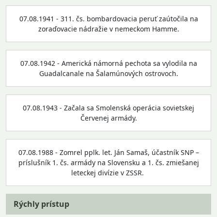
07.08.1941 - 311. čs. bombardovacia peruť zaútočila na
zoraďovacie nádražie v nemeckom Hamme.
07.08.1942 - Americká námorná pechota sa vylodila na
Guadalcanale na Šalamúnových ostrovoch.
07.08.1943 - Začala sa Smolenská operácia sovietskej
Červenej armády.
07.08.1988 - Zomrel pplk. let. Ján Samaš, účastník SNP –
príslušník 1. čs. armády na Slovensku a 1. čs. zmiešanej
leteckej divízie v ZSSR.
Rýchly prístup