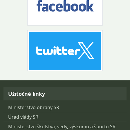
Návrat na začiatok stránky
Užitočné linky
Ministerstvo obrany SR
Úrad vlády SR
Ministerstvo školstva, vedy, výskumu a športu SR