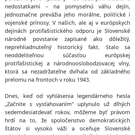
nedostatkami – na pomyselnú váhu dejín,
jednoznačne prevážia jeho morálne, politické i
vojenské prínosy. V našich, ale aj v európskych
dejinách protifašistického odporu je Slovenské
národné povstanie zapísané ako dôležitý,
neprehliadnuteľný historický fakt. Stalo sa
neoddeliteľnou súčasťou európskej
protifašistickej a národnooslobodzovacej vlny,
ktorá sa nezadržateľne dvíhala od základného
prelomu na frontoch v roku 1943.
Dnes, keď od vyhlásenia legendárneho hesla
„Začnite s vysťahovaním“ uplynulo už dlhých
sedemdesiatdeväť rokov, môžeme byť právom
hrdí na to, že spoločenstvo demokratických
štátov si vysoko váži a oceňuje Slovenské