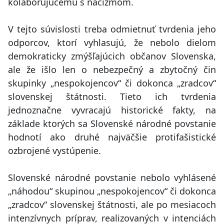
kolaborujúcemu s nacizmom.
V tejto súvislosti treba odmietnuť tvrdenia jeho
odporcov, ktorí vyhlasujú, že nebolo dielom
demokraticky zmýšľajúcich občanov Slovenska,
ale že išlo len o nebezpečný a zbytočný čin
skupinky „nespokojencov“ či dokonca „zradcov“
slovenskej štátnosti. Tieto ich tvrdenia
jednoznačne vyvracajú historické fakty, na
základe ktorých sa Slovenské národné povstanie
hodnotí ako druhé najväčšie protifašistické
ozbrojené vystúpenie.
Slovenské národné povstanie nebolo vyhlásené
„náhodou“ skupinou „nespokojencov“ či dokonca
„zradcov“ slovenskej štátnosti, ale po mesiacoch
intenzívnych príprav, realizovaných v intenciách