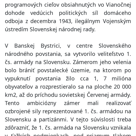
programových cieľov obsiahnutých vo Vianočnej
dohode vedúcich politických síl domáceho
odboja z decembra 1943, ilegálnym Vojenským
ústredím Slovenskej národnej rady.
V Banskej Bystrici, v centre Slovenského
národného povstania, sa vytvorilo veliteľstvo 1.
čs. armády na Slovensku. Zámerom jeho velenia
bolo brániť povstalecké územie, na ktorom po
vypuknutí povstania žilo cca 1, 7 milióna
obyvateľov a rozprestieralo sa na ploche 20 000
km2, až do príchodu sovietskej Červenej armády.
Tento ambiciózny zámer mali realizovať
ozbrojené sily reprezentované 1. čs. armádou na
Slovensku a partizánmi. V tejto súvislosti treba
zdôrazniť, že 1. čs. armáda na Slovensku vznikala
v ťažkých podmienkach, pod priamym tlakom