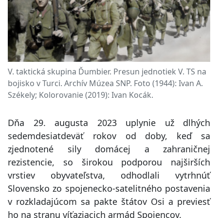
V. taktická skupina Ďumbier. Presun jednotiek V. TS na
bojisko v Turci. Archív Múzea SNP. Foto (1944): Ivan A.
Székely; Kolorovanie (2019): Ivan Kocák.
Dňa 29. augusta 2023 uplynie už dlhých
sedemdesiatdeväť rokov od doby, keď sa
zjednotené sily domácej a zahraničnej
rezistencie, so širokou podporou najširších
vrstiev obyvateľstva, odhodlali vytrhnúť
Slovensko zo spojenecko-satelitného postavenia
v rozkladajúcom sa pakte štátov Osi a previesť
ho na stranu víťaziacich armád Spojencov.