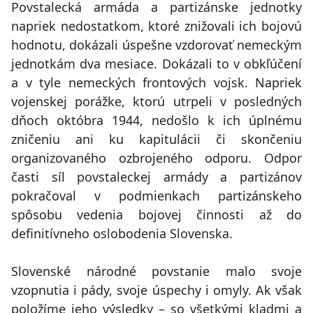
Povstalecká armáda a partizánske jednotky
napriek nedostatkom, ktoré znižovali ich bojovú
hodnotu, dokázali úspešne vzdorovať nemeckým
jednotkám dva mesiace. Dokázali to v obkľúčení
a v tyle nemeckých frontových vojsk. Napriek
vojenskej porážke, ktorú utrpeli v posledných
dňoch októbra 1944, nedošlo k ich úplnému
zničeniu ani ku kapitulácii či skončeniu
organizovaného ozbrojeného odporu. Odpor
časti síl povstaleckej armády a partizánov
pokračoval v podmienkach partizánskeho
spôsobu vedenia bojovej činnosti až do
definitívneho oslobodenia Slovenska.
Slovenské národné povstanie malo svoje
vzopnutia i pády, svoje úspechy i omyly. Ak však
položíme jeho výsledky – so všetkými kladmi a