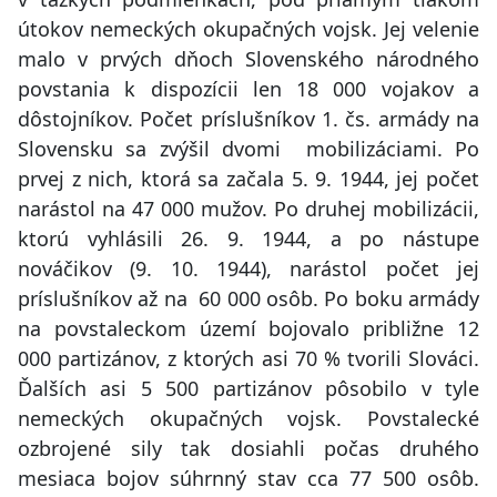
útokov nemeckých okupačných vojsk. Jej velenie
malo v prvých dňoch Slovenského národného
povstania k dispozícii len 18 000 vojakov a
dôstojníkov. Počet príslušníkov 1. čs. armády na
Slovensku sa zvýšil dvomi mobilizáciami. Po
prvej z nich, ktorá sa začala 5. 9. 1944, jej počet
narástol na 47 000 mužov. Po druhej mobilizácii,
ktorú vyhlásili 26. 9. 1944, a po nástupe
nováčikov (9. 10. 1944), narástol počet jej
príslušníkov až na 60 000 osôb. Po boku armády
na povstaleckom území bojovalo približne 12
000 partizánov, z ktorých asi 70 % tvorili Slováci.
Ďalších asi 5 500 partizánov pôsobilo v tyle
nemeckých okupačných vojsk. Povstalecké
ozbrojené sily tak dosiahli počas druhého
mesiaca bojov súhrnný stav cca 77 500 osôb.