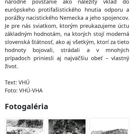
národné povstanie ako náležitý vklad do
európskeho protifašistického hnutia odporu a
porážky nacistického Nemecka a jeho spojencov.
Je pre nás sviatkom, ktorým preukazujeme úctu
základným hodnotám, na ktorých stojí moderná
slovenská štátnosť, ako aj všetkým, ktorí za tieto
hodnoty bojovali, strádali a v mnohých
prípadoch priniesli aj najväčšiu obeť – vlastný
život.
Text: VHÚ
Foto: VHÚ-VHA
Fotogaléria