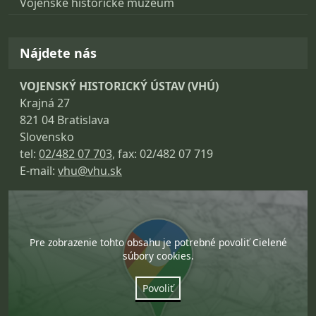
Vojenské historické múzeum
Nájdete nás
VOJENSKÝ HISTORICKÝ ÚSTAV (VHÚ)
Krajná 27
821 04 Bratislava
Slovensko
tel:
02/482 07 703
, fax: 02/482 07 719
E-mail:
vhu@vhu.sk
Pre zobrazenie tohto obsahu je potrebné povoliť Cielené
súbory cookies.
Povoliť