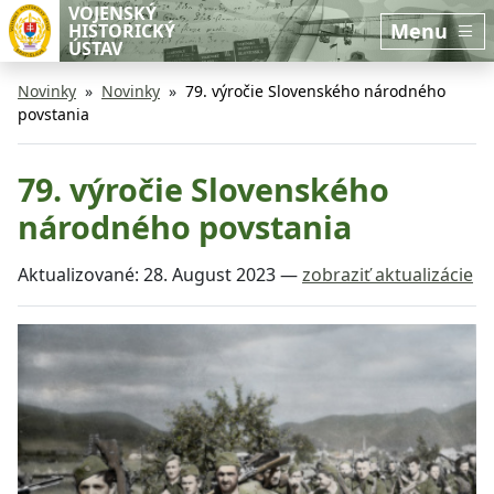
Preskočiť na hlavný obsah
Preskočiť na bočnú lištu
VOJENSKÝ
Menu
HISTORICKÝ
ÚSTAV
Novinky
Novinky
79. výročie Slovenského národného
povstania
79. výročie Slovenského
národného povstania
Aktualizované:
28. August 2023
—
zobraziť aktualizácie