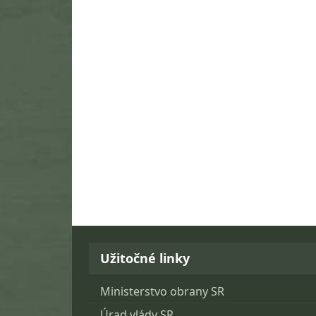
Užitočné linky
Ministerstvo obrany SR
Úrad vlády SR