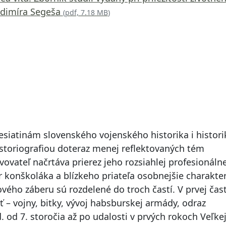
ladimíra Segeša
(
pdf, 7.18 MB
)
esiatinám slovenského vojenského historika i histori
istoriografiou doteraz menej reflektovaných tém
ovateľ načrtáva prierez jeho rozsiahlej profesionálne
r konškoláka a blízkeho priateľa osobnejšie charakte
vého záberu sú rozdelené do troch častí. V prvej čast
– vojny, bitky, vývoj habsburskej armády, odraz
 od 7. storočia až po udalosti v prvých rokoch Veľke