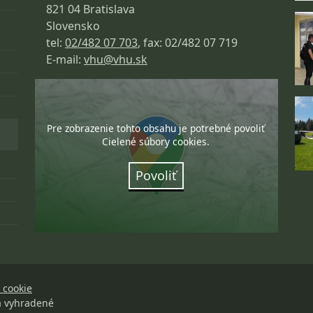
821 04 Bratislava
Slovensko
tel:
02/482 07 703
, fax: 02/482 07 719
E-mail:
vhu@vhu.sk
Pre zobrazenie tohto obsahu je potrebné povoliť
Cielené súbory cookies.
Povoliť
 cookie
a vyhradené