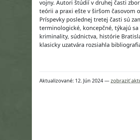
vojny. Autori štúdií v druhej časti zb
teórii a praxi ešte v širšom časovom o
Príspevky poslednej tretej časti sú z
terminologické, koncepčné, týkajú sa 
kriminality, súdnictva, histórie Brati
klasicky uzatvára rozsiahla bibliografi
Aktualizované:
12. Jún 2024
—
zobraziť akt
Návrat na začiatok stránky