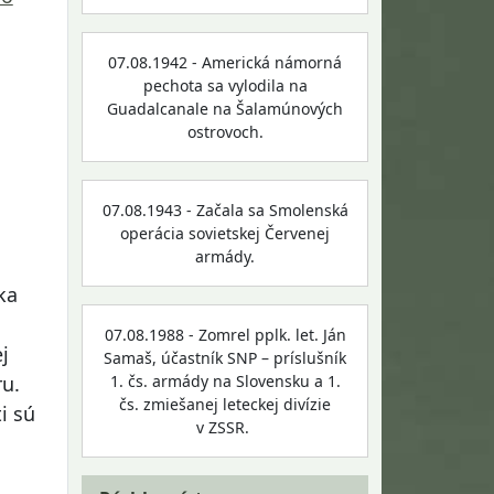
07.08.1942 - Americká námorná
pechota sa vylodila na
Guadalcanale na Šalamúnových
ostrovoch.
07.08.1943 - Začala sa Smolenská
operácia sovietskej Červenej
armády.
ka
07.08.1988 - Zomrel pplk. let. Ján
j
Samaš, účastník SNP – príslušník
1. čs. armády na Slovensku a 1.
ru.
čs. zmiešanej leteckej divízie
i sú
v ZSSR.
j