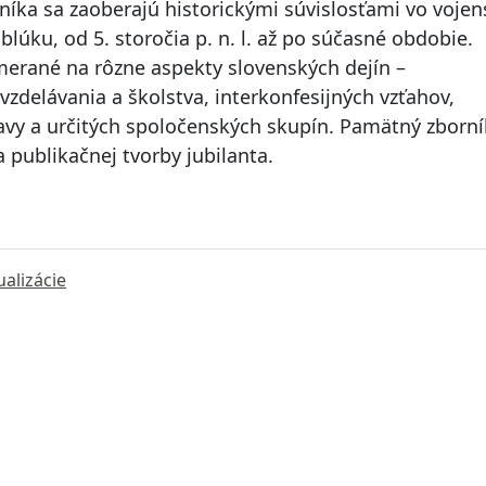
orníka sa zaoberajú historickými súvislosťami vo vojen
blúku, od 5. storočia p. n. l. až po súčasné obdobie.
amerané na rôzne aspekty slovenských dejín –
vzdelávania a školstva, interkonfesijných vzťahov,
slavy a určitých spoločenských skupín. Pamätný zborní
a publikačnej tvorby jubilanta.
ualizácie