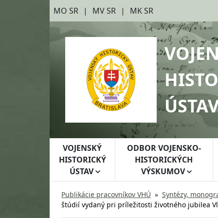
Preskočiť na hlavný obsah
Preskočiť na bočnú lištu
MO SR
MV SR
MK SR
VOJE
HISTO
ÚSTA
VOJENSKÝ
ODBOR VOJENSKO-
HISTORICKÝ
HISTORICKÝCH
ÚSTAV
VÝSKUMOV
Publikácie pracovníkov VHÚ
Syntézy, monogra
štúdií vydaný pri príležitosti životného jubilea 