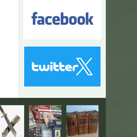
Návrat na začiatok stránky
togaléria