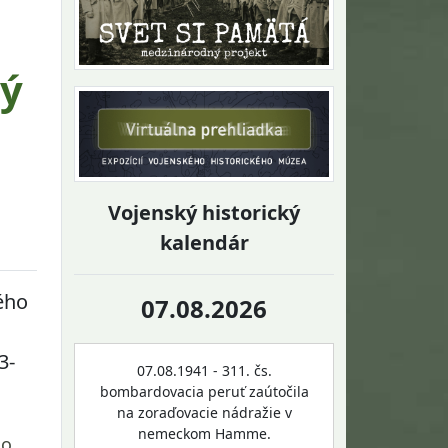
ný
Vojenský historický
kalendár
ného
07.08.2026
3-
07.08.1941 - 311. čs.
bombardovacia peruť zaútočila
na zoraďovacie nádražie v
nemeckom Hamme.
ho