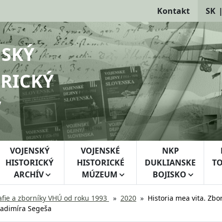
Kontakt
SK
NSKÝ
RICKÝ
V
VOJENSKÝ
VOJENSKÉ
NKP
HISTORICKÝ
HISTORICKÉ
DUKLIANSKE
TO
ARCHÍV
MÚZEUM
BOJISKO
fie a zborníky VHÚ od roku 1993
2020
Historia mea vita. Zbo
Vladimíra Segeša