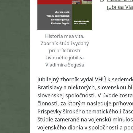
jubilea V
Historia mea vita.
Zborník štúdií vydaný
pri príležitosti
životného jubilea
Vladimíra Segeša
Jubilejný zborník vydal VHÚ k sedemd
Bratislavy a niektorých, slovenskou h
slovenskej spoločnosti. V úvode zostav
činnosti, za ktorým nasleduje príhovo
Príspevky širokého tematického i časo
štúdie zamerané na vojenskú minulosť 
vojenského diania v spoločnosti a pod.