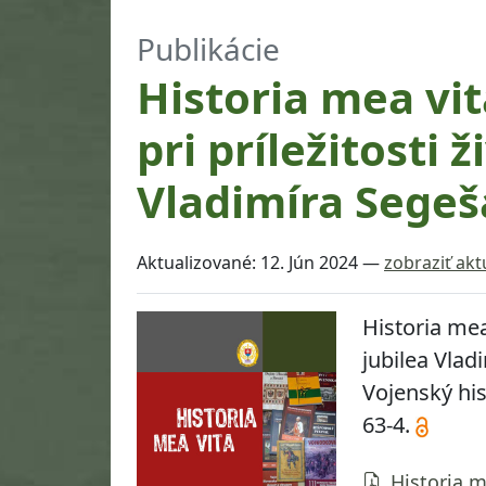
Publikácie
Historia mea vit
pri príležitosti 
Vladimíra Segeš
Aktualizované:
12. Jún 2024
—
zobraziť akt
Historia mea
jubilea Vlad
Vojenský his
63-4.
Historia m