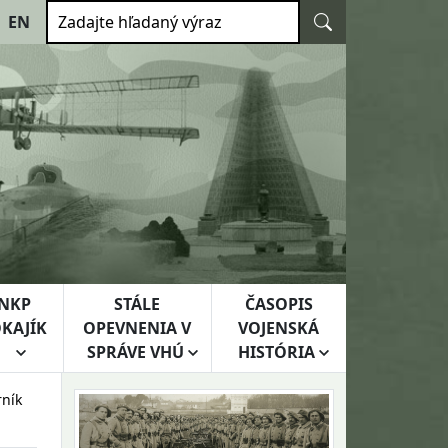
Vyhľadať
EN
Zadajte hľadaný výraz
NKP
STÁLE
ČASOPIS
KAJÍK
OPEVNENIA V
VOJENSKÁ
SPRÁVE VHÚ
HISTÓRIA
rník