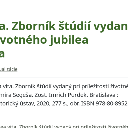
a. Zborník štúdií vyda
životného jubilea
a
ualizácie
 vita. Zborník štúdií vydaný pri príležitosti život
imíra Segeša.
Zost. Imrich Purdek. Bratislava :
torický ústav, 2020, 277 s., obr. ISBN 978-80-8952
ea vita. Zborník štúdií vydaný pri príležitosti životné