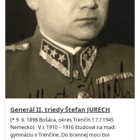
Generál II. triedy Štefan JURECH
(* 9. 6. 1898 Bošáca, okres Trenčín † ?.? 1945
Nemecko) V r. 1910 – 1916 študoval na maď.
gymnáziu v Trenčíne. Do brannej moci bol