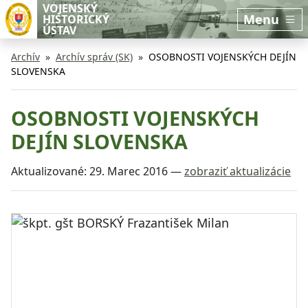
Preskočiť na hlavný obsah
Preskočiť na bočnú lištu
VOJENSKÝ
Menu
HISTORICKÝ
ÚSTAV
Archív
Archív správ (SK)
OSOBNOSTI VOJENSKÝCH DEJÍN
SLOVENSKA
OSOBNOSTI VOJENSKÝCH
DEJÍN SLOVENSKA
Aktualizované:
29. Marec 2016
—
zobraziť aktualizácie