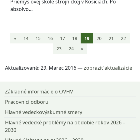
Priemyslovej škole strojníckej v Košiciach. Po
absolvo…
Aktuálna stránka 19
«
14
15
16
17
18
19
20
21
22
23
24
»
Aktualizované:
29. Marec 2016
—
zobraziť aktualizácie
Návrat na začiatok stránky
Základné informácie o OVHV
Pracovníci odboru
Hlavné vedeckovýskumné smery
Hlavné vedecké problémy na obdobie rokov 2026 –
2030