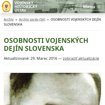
Preskočiť na hlavný obsah
Preskočiť na bočnú lištu
VOJENSKÝ
Menu
HISTORICKÝ
ÚSTAV
Archív
Archív správ (SK)
OSOBNOSTI VOJENSKÝCH DEJÍN
SLOVENSKA
OSOBNOSTI VOJENSKÝCH
DEJÍN SLOVENSKA
Aktualizované:
29. Marec 2016
—
zobraziť aktualizácie