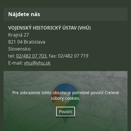
Nájdete nás
VOJENSKÝ HISTORICKÝ ÚSTAV (VHÚ)
Krajná 27
821 04 Bratislava
Slovensko
tel:
02/482 07 703
, fax: 02/482 07 719
E-mail:
vhu@vhu.sk
Pre zobrazenie tohto obsahu je potrebné povoliť Cielené
súbory cookies.
Povoliť