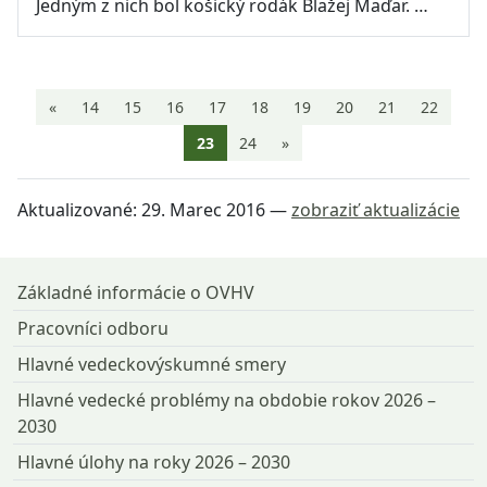
Jedným z nich bol košický rodák Blažej Maďar. …
«
14
15
16
17
18
19
20
21
22
Aktuálna stránka 23
23
24
»
Aktualizované:
29. Marec 2016
—
zobraziť aktualizácie
Návrat na začiatok stránky
Základné informácie o OVHV
Pracovníci odboru
Hlavné vedeckovýskumné smery
Hlavné vedecké problémy na obdobie rokov 2026 –
2030
Hlavné úlohy na roky 2026 – 2030