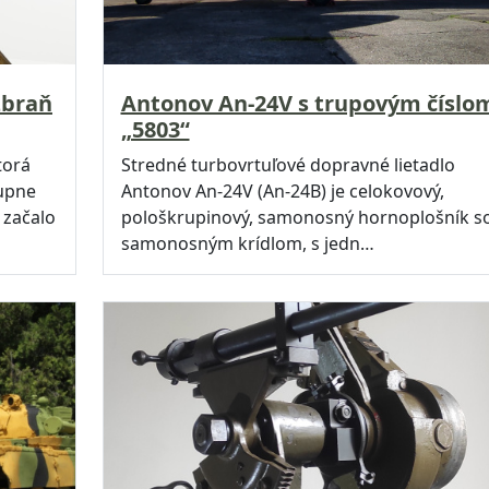
zbraň
Antonov An-24V s trupovým číslo
„5803“
torá
Stredné turbovrtuľové dopravné lietadlo
tupne
Antonov An-24V (An-24B) je celokovový,
 začalo
pološkrupinový, samonosný hornoplošník s
samonosným krídlom, s jedn…