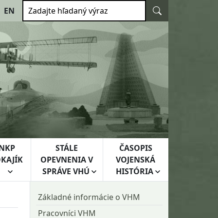
Vyhľadať
EN
Zadajte hľadaný výraz
NKP
STÁLE
ČASOPIS
KAJÍK
OPEVNENIA V
VOJENSKÁ
SPRÁVE VHÚ
HISTÓRIA
Základné informácie o VHM
Pracovníci VHM