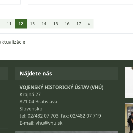
Aktuálna stránka 12
11
12
13
14
15
16
17
»
aktualizácie
Fo
Nájdete nás
VOJENSKÝ HISTORICKÝ ÚSTAV (VHÚ)
Krajná 27
821 04 Bratislava
Slovensko
tel:
02/482 07 703
, fax: 02/482 07 719
E-mail:
vhu@vhu.sk