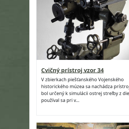
Cvičný prístroj vzor 34
V zbierkach piešťanského Vojenského
historického múzea sa nachádza prístroj
bol určený k simulácii ostrej streľby z die
používal sa pri v…