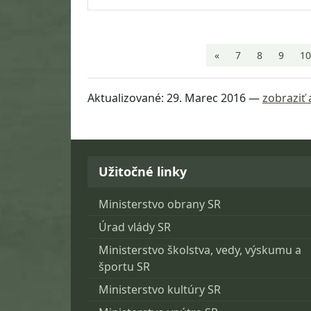
«
7
8
9
10
Aktualizované:
29. Marec 2016
—
zobraziť 
Návrat na začiatok stránky
Užitočné linky
Ministerstvo obrany SR
Úrad vlády SR
Ministerstvo školstva, vedy, výskumu a
športu SR
Ministerstvo kultúry SR