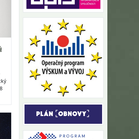
ú
e
cký
8