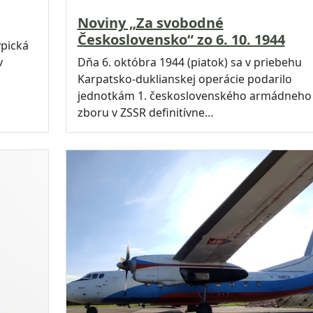
Noviny „Za svobodné
Československo“ zo 6. 10. 1944
ypická
v
Dňa 6. októbra 1944 (piatok) sa v priebehu
Karpatsko-duklianskej operácie podarilo
jednotkám 1. československého armádneho
zboru v ZSSR definitívne…