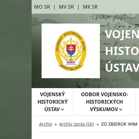
Preskočiť na hlavný obsah
Preskočiť na bočnú lištu
MO SR
MV SR
MK SR
VOJE
HISTO
ÚSTA
VOJENSKÝ
ODBOR VOJENSKO-
HISTORICKÝ
HISTORICKÝCH
ÚSTAV
VÝSKUMOV
Archív
Archív správ (SK)
ZO ZBIEROK VHM