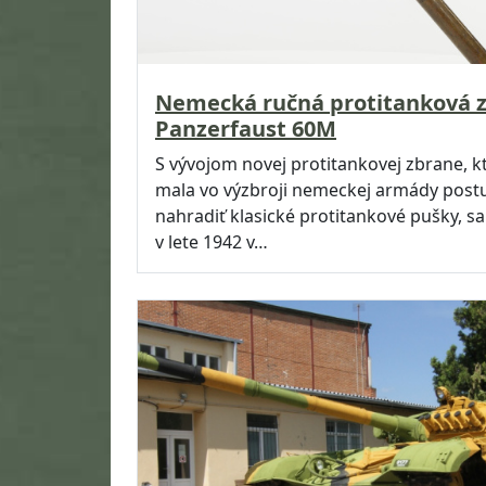
Nemecká ručná protitanková 
Panzerfaust 60M
S vývojom novej protitankovej zbrane, k
mala vo výzbroji nemeckej armády pos
nahradiť klasické protitankové pušky, sa
v lete 1942 v…