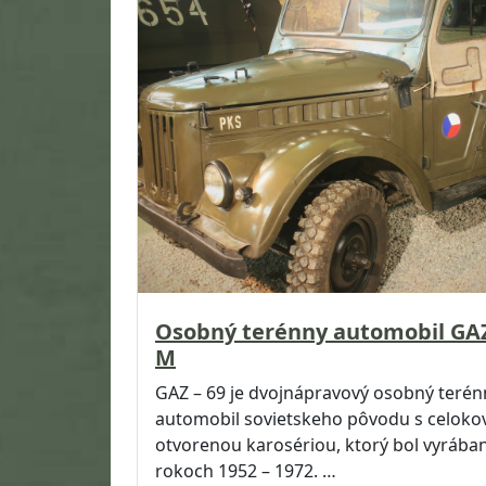
Osobný terénny automobil GA
M
GAZ – 69 je dvojnápravový osobný terén
automobil sovietskeho pôvodu s celok
otvorenou karosériou, ktorý bol vyrában
rokoch 1952 – 1972. …