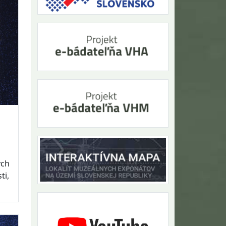
ých
ti,