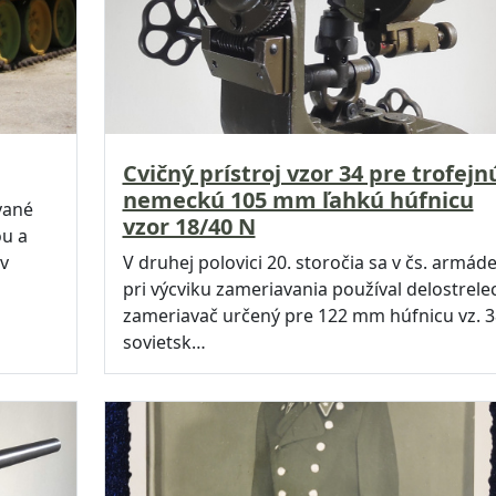
Cvičný prístroj vzor 34 pre trofejn
nemeckú 105 mm ľahkú húfnicu
vané
vzor 18/40 N
ou a
v
V druhej polovici 20. storočia sa v čs. armád
pri výcviku zameriavania používal delostrele
zameriavač určený pre 122 mm húfnicu vz. 3
sovietsk…