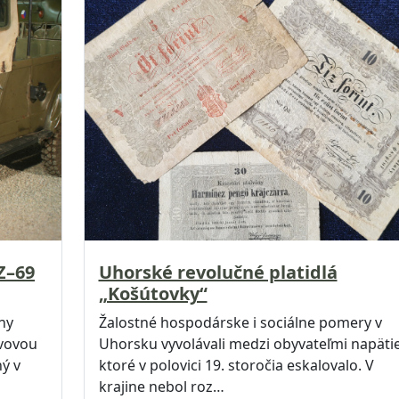
Z–69
Uhorské revolučné platidlá
„Košútovky“
ny
Žalostné hospodárske i sociálne pomery v
ovovou
Uhorsku vyvolávali medzi obyvateľmi napätie
ý v
ktoré v polovici 19. storočia eskalovalo. V
krajine nebol roz…