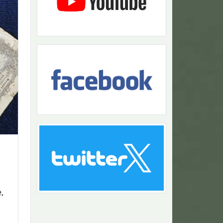
,
Návrat na začiatok stránky