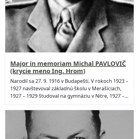
Major in memoriam Michal PAVLOVIČ
(krycie meno Ing. Hrom)
Narodil sa 27. 9. 1916 v Budapešti. V rokoch 1923 –
1927 navštevoval základnú školu v Merašiciach,
1927 – 1929 študoval na gymnáziu v Nitre, 1927 –…