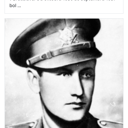
bol …