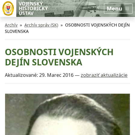
Preskočiť na hlavný obsah
Preskočiť na bočnú lištu
VOJENSKÝ
Menu
HISTORICKÝ
ÚSTAV
Archív
Archív správ (SK)
OSOBNOSTI VOJENSKÝCH DEJÍN
SLOVENSKA
OSOBNOSTI VOJENSKÝCH
DEJÍN SLOVENSKA
Aktualizované:
29. Marec 2016
—
zobraziť aktualizácie