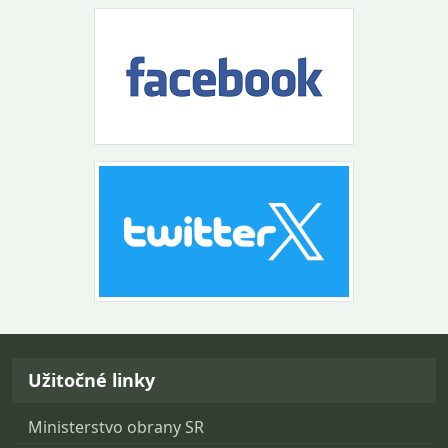
Návrat na začiatok stránky
Užitočné linky
Ministerstvo obrany SR