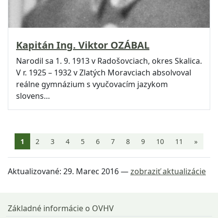
Kapitán Ing. Viktor OZÁBAL
Narodil sa 1. 9. 1913 v Radošovciach, okres Skalica.
V r. 1925 – 1932 v Zlatých Moravciach absolvoval
reálne gymnázium s vyučovacím jazykom
slovens…
Aktuálna stránka 1
1
2
3
4
5
6
7
8
9
10
11
»
Aktualizované:
29. Marec 2016
—
zobraziť aktualizácie
Návrat na začiatok stránky
Základné informácie o OVHV