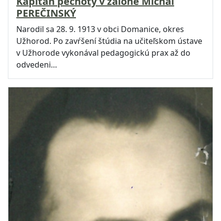
Kapitán pechoty v zálohe Michal
PEREČINSKÝ
Narodil sa 28. 9. 1913 v obci Domanice, okres
Užhorod. Po zavŕšení štúdia na učiteľskom ústave
v Užhorode vykonával pedagogickú prax až do
odvedeni…