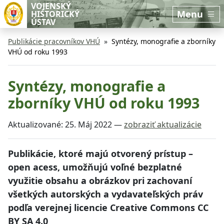
Preskočiť na hlavný obsah
Preskočiť na bočnú lištu
VOJENSKÝ
Menu
HISTORICKÝ
ÚSTAV
Publikácie pracovníkov VHÚ
Syntézy, monografie a zborníky
VHÚ od roku 1993
Syntézy, monografie a
zborníky VHÚ od roku 1993
Aktualizované:
25. Máj 2022
—
zobraziť aktualizácie
Publikácie, ktoré majú otvorený prístup –
open acess, umožňujú voľné bezplatné
využitie obsahu a obrázkov pri zachovaní
všetkých autorských a vydavateľských práv
podľa verejnej licencie Creative Commons CC
BY SA 4.0