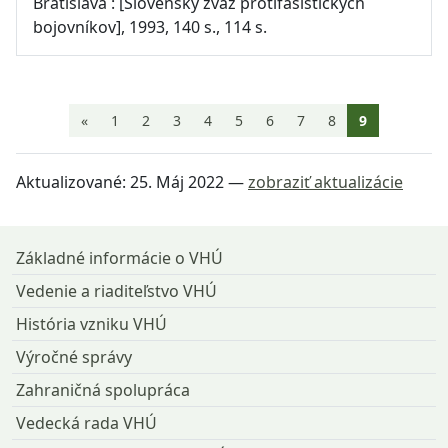
Bratislava : [Slovenský zväz protifašistických
bojovníkov], 1993, 140 s., 114 s.
Aktuálna st
«
1
2
3
4
5
6
7
8
9
Aktualizované:
25. Máj 2022
—
zobraziť aktualizácie
Návrat na začiatok stránky
Základné informácie o VHÚ
Vedenie a riaditeľstvo VHÚ
História vzniku VHÚ
Výročné správy
Zahraničná spolupráca
Vedecká rada VHÚ